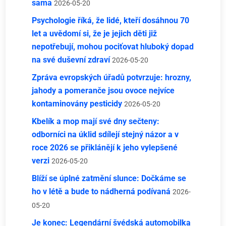
sama
2026-05-20
Psychologie říká, že lidé, kteří dosáhnou 70
let a uvědomí si, že je jejich děti již
nepotřebují, mohou pociťovat hluboký dopad
na své duševní zdraví
2026-05-20
Zpráva evropských úřadů potvrzuje: hrozny,
jahody a pomeranče jsou ovoce nejvíce
kontaminovány pesticidy
2026-05-20
Kbelík a mop mají své dny sečteny:
odborníci na úklid sdílejí stejný názor a v
roce 2026 se přiklánějí k jeho vylepšené
verzi
2026-05-20
Blíží se úplné zatmění slunce: Dočkáme se
ho v létě a bude to nádherná podívaná
2026-
05-20
Je konec: Legendární švédská automobilka