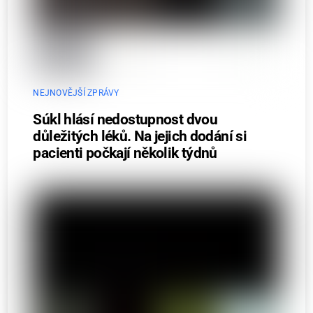
NEJNOVĚJŠÍ ZPRÁVY
Súkl hlásí nedostupnost dvou
důležitých léků. Na jejich dodání si
pacienti počkají několik týdnů