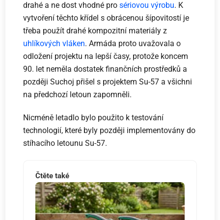
drahé a ne dost vhodné pro
sériovou výrobu
. K
vytvoření těchto křídel s obrácenou šípovitostí je
třeba použít drahé kompozitní materiály z
uhlíkových vláken
. Armáda proto uvažovala o
odložení projektu na lepší časy, protože koncem
90. let neměla dostatek finančních prostředků a
později Suchoj přišel s projektem Su-57 a všichni
na předchozí letoun zapomněli.
Nicméně letadlo bylo použito k testování
technologií, které byly později implementovány do
stíhacího letounu Su-57.
Čtěte také