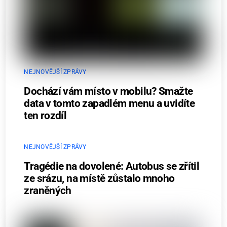
NEJNOVĚJŠÍ ZPRÁVY
Dochází vám místo v mobilu? Smažte
data v tomto zapadlém menu a uvidíte
ten rozdíl
NEJNOVĚJŠÍ ZPRÁVY
Tragédie na dovolené: Autobus se zřítil
ze srázu, na místě zůstalo mnoho
zraněných