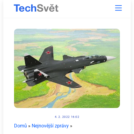
Skip
Menu
to
content
4. 2. 2022 16:02
Domů
»
Nejnovější zprávy
»