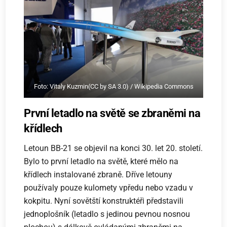
Foto: Vitaly Kuzmin(CC by SA 3.0) / Wikipedia Commons
První letadlo na světě se zbraněmi na
křídlech
Letoun BB-21 se objevil na konci 30. let 20. století.
Bylo to první letadlo na světě, které mělo na
křídlech instalované zbraně. Dříve letouny
používaly pouze kulomety vpředu nebo vzadu v
kokpitu. Nyní sovětští konstruktéři představili
jednoplošník (letadlo s jedinou pevnou nosnou