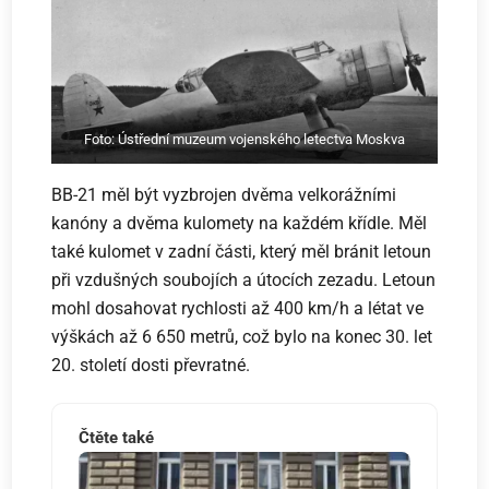
Foto: Ústřední muzeum vojenského letectva Moskva
BB-21 měl být vyzbrojen dvěma velkorážními
kanóny a dvěma kulomety na každém křídle. Měl
také kulomet v zadní části, který měl bránit letoun
při vzdušných soubojích a útocích zezadu. Letoun
mohl dosahovat rychlosti až 400 km/h a létat ve
výškách až 6 650 metrů, což bylo na konec 30. let
20. století dosti převratné.
Čtěte také