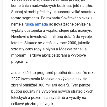
komerčních nadzvukových business jetů na trhu.
Suchoj si mohl před lety ukousnout velké sousto v
tomto segmentu. Po rozpadu Sovětského svazu
neměla
ruská armáda
doslova žádné peníze na
výplaty důstojníků a vojáků, stejně jako inženýrů.
Nemluvě o investování milionů dolarů do vývoje
letadel. Situace se zlepšila v roce 2000, jakmile
vzrostly ceny ropy a plynu a Moskva zahájila
mnohamiliardové akvizice zbraní a vývojové
programy.
Jeden z těchto programů probíhá dodnes. Do roku
2027 investovala Moskva do vývoje a akvizic
zbraní přibližně 300 miliard dolarů. Tyto peníze
budou použity na vytvoření nových strategických,
leteckých a pozemních systémů a využity na
celkové přezbrojení vojsk.