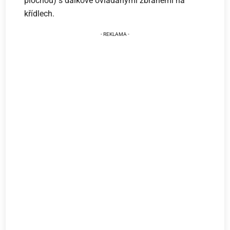
plochou) s dálkově ovládanými zbraněmi na
křídlech.