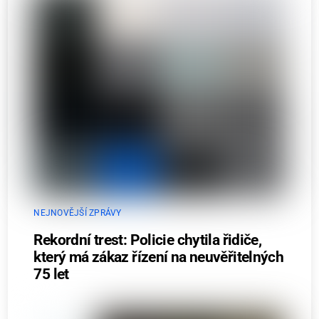
NEJNOVĚJŠÍ ZPRÁVY
Rekordní trest: Policie chytila řidiče,
který má zákaz řízení na neuvěřitelných
75 let