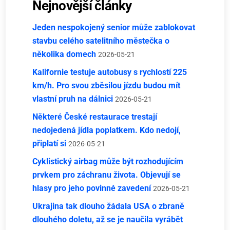
Nejnovější články
Jeden nespokojený senior může zablokovat
stavbu celého satelitního městečka o
několika domech
2026-05-21
Kalifornie testuje autobusy s rychlostí 225
km/h. Pro svou zběsilou jízdu budou mít
vlastní pruh na dálnici
2026-05-21
Některé České restaurace trestají
nedojedená jídla poplatkem. Kdo nedojí,
připlatí si
2026-05-21
Cyklistický airbag může být rozhodujícím
prvkem pro záchranu života. Objevují se
hlasy pro jeho povinné zavedení
2026-05-21
Ukrajina tak dlouho žádala USA o zbraně
dlouhého doletu, až se je naučila vyrábět