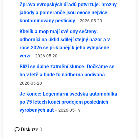
Zpráva evropských úřadů potvrzuje: hrozny,
jahody a pomeranče jsou ovoce nejvíce
kontaminovány pesticidy
– 2026-05-20
Kbelík a mop mají své dny sečteny:
odborníci na úklid sdílejí stejný názor a v
roce 2026 se přiklánějí k jeho vylepšené
verzi
– 2026-05-20
Blíží se úplné zatmění slunce: Dočkáme se
ho v létě a bude to nádherná podívaná
–
2026-05-20
Je konec: Legendární švédská automobilka
po 75 letech končí prodejem posledních
vyrobených aut
– 2026-05-19
Diskuze
0