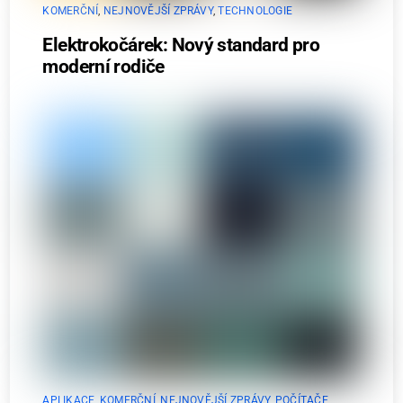
KOMERČNÍ
,
NEJNOVĚJŠÍ ZPRÁVY
,
TECHNOLOGIE
Elektrokočárek: Nový standard pro
moderní rodiče
APLIKACE
,
KOMERČNÍ
,
NEJNOVĚJŠÍ ZPRÁVY
,
POČÍTAČE
,