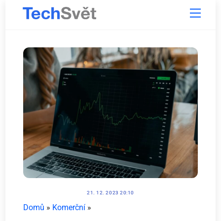
Skip
Menu
to
content
21. 12. 2023 20:10
Domů
»
Komerční
»