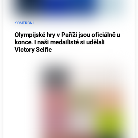
KOMERČNÍ
Olympijské hry v Paříži jsou oficiálně u
konce. I naši medailisté si udělali
Victory Selfie