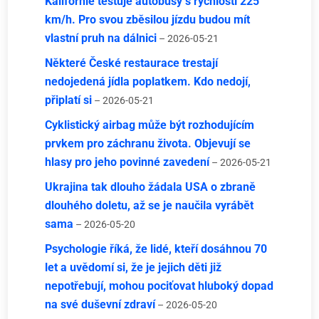
Kalifornie testuje autobusy s rychlostí 225
km/h. Pro svou zběsilou jízdu budou mít
vlastní pruh na dálnici
– 2026-05-21
Některé České restaurace trestají
nedojedená jídla poplatkem. Kdo nedojí,
připlatí si
– 2026-05-21
Cyklistický airbag může být rozhodujícím
prvkem pro záchranu života. Objevují se
hlasy pro jeho povinné zavedení
– 2026-05-21
Ukrajina tak dlouho žádala USA o zbraně
dlouhého doletu, až se je naučila vyrábět
sama
– 2026-05-20
Psychologie říká, že lidé, kteří dosáhnou 70
let a uvědomí si, že je jejich děti již
nepotřebují, mohou pociťovat hluboký dopad
na své duševní zdraví
– 2026-05-20