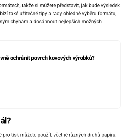
ormátech, takže si můžete představit, jak bude výsledek
ízí také užitečné tipy a rady ohledně výběru formátu,
žným chybám a dosáhnout nejlepších možných
vně ochránit povrch kovových výrobků?
i
á
l?
ré pro tisk můžete použít, včetně různých druhů papíru,