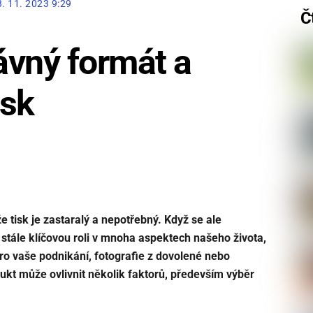
3. 11. 2023 9:29
Č
rávný formát a
isk
e tisk je zastaralý a nepotřebný. Když se ale
 stále klíčovou roli v mnoha aspektech našeho života,
ro vaše podnikání, fotografie z dovolené nebo
dukt může ovlivnit několik faktorů, především výběr