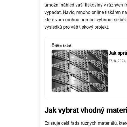
umožní náhled vaší tiskoviny v různých f
vypadat. Navíc, mnoho online tiskáren nab
které vám mohou pomoci vyhnout se bě
výsledků pro váš tiskový projekt.
Čtěte také
Jak sprá
27. 8. 2024
Jak vybrat vhodn
ý
mater
Existuje celá řada různých materiálů, kte