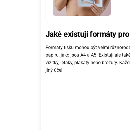
Jak
é
existuj
í
form
á
ty pro
Formáty tisku mohou být velmi různorodé. 
papíru, jako jsou A4 a A5. Existují ale tak
vizitky, letáky, plakáty nebo brožury. Každ
jiný účel.