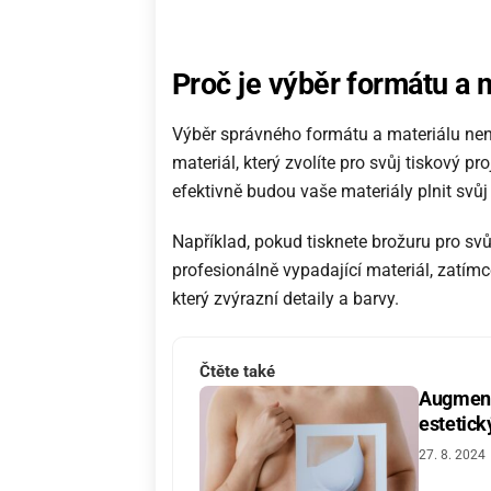
Pro
č
je v
ý
b
ě
r form
á
tu a 
Výběr správného formátu a materiálu není 
materiál, který zvolíte pro svůj tiskový p
efektivně budou vaše materiály plnit svůj
Například, pokud tisknete brožuru pro svů
profesionálně vypadající materiál, zatímc
který zvýrazní detaily a barvy.
Čtěte také
Augmenta
estetic
27. 8. 2024