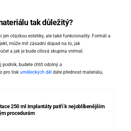
materi
á
lu tak d
ů
le
ž
it
ý
?
jen otázkou estetiky, ale také funkcionality. Formát a
rojekt, může mít zásadní dopad na to, jak
 účel a jak je bude cílová skupina vnímat.
j podnik, budete chtít odolný a
o pro tisk
uměleckých děl
dáte přednost materiálu,
ce 250 ml implantáty patří k nejoblíbenějším
kým procedurám