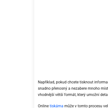
Například, pokud chcete tisknout informačn
snadno přenosný a nezabere mnoho místa
vhodnější větší formát, který umožní detai
Online
tiskárna
může v tomto procesu velm