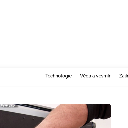
Technologie
Věda a vesmír
Zaj
j: Pexels.com
j: Pexels.com