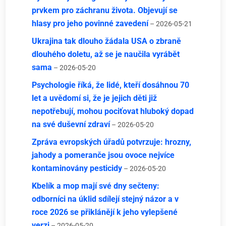
prvkem pro záchranu života. Objevují se
hlasy pro jeho povinné zavedení
– 2026-05-21
Ukrajina tak dlouho žádala USA o zbraně
dlouhého doletu, až se je naučila vyrábět
sama
– 2026-05-20
Psychologie říká, že lidé, kteří dosáhnou 70
let a uvědomí si, že je jejich děti již
nepotřebují, mohou pociťovat hluboký dopad
na své duševní zdraví
– 2026-05-20
Zpráva evropských úřadů potvrzuje: hrozny,
jahody a pomeranče jsou ovoce nejvíce
kontaminovány pesticidy
– 2026-05-20
Kbelík a mop mají své dny sečteny:
odborníci na úklid sdílejí stejný názor a v
roce 2026 se přiklánějí k jeho vylepšené
verzi
– 2026-05-20