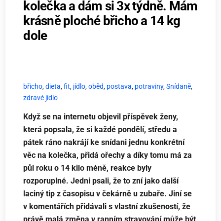
kolečka a dám si 3x týdně. Mám
krásně ploché břicho a 14 kg
dole
břicho
,
dieta
,
fit
,
jídlo
,
oběd
,
postava
,
potraviny
,
Snídaně
,
zdravé jídlo
Když se na internetu objevil příspěvek ženy,
která popsala, že si každé pondělí, středu a
pátek ráno nakrájí ke snídani jednu konkrétní
věc na kolečka, přidá ořechy a díky tomu má za
půl roku o 14 kilo méně, reakce byly
rozporuplné. Jedni psali, že to zní jako další
laciný tip z časopisu v čekárně u zubaře. Jiní se
v komentářích přidávali s vlastní zkušeností, že
právě malá změna v ranním stravování může být