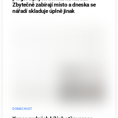
Zbytečně zabírají místo a dneska se
nářadí skladuje úplně jinak
DOMÁCNOST