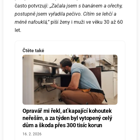
často potvrzují:
„Začala jsem s banánem a ořechy,
postupně jsem vyřadila pečivo. Cítím se lehčí a
méně nafouklá,“
píší ženy i muži ve věku 30 až 60
let.
Čtěte také
Opravář mi řekl, ať kapající kohoutek
neřeším, a za týden byl vytopený celý
dům a škoda přes 300 tisíc korun
16. 2. 2026