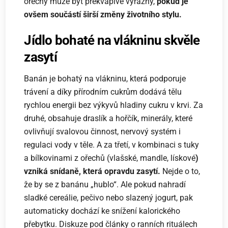
ořechy může být překvapivě výrazný,
pokud je
ovšem součástí širší změny životního stylu.
Jídlo bohaté na vlákninu skvěle
zasytí
Banán je bohatý na vlákninu, která podporuje
trávení a díky přírodním cukrům dodává tělu
rychlou energii bez výkyvů hladiny cukru v krvi. Za
druhé, obsahuje draslík a hořčík, minerály, které
ovlivňují svalovou činnost, nervový systém i
regulaci vody v těle. A za třetí, v kombinaci s tuky
a bílkovinami z ořechů (vlašské, mandle, lískové
)
vzniká snídaně, která opravdu zasytí.
Nejde o to,
že by se z banánu „hublo“. Ale pokud nahradí
sladké cereálie, pečivo nebo slazený jogurt, pak
automaticky dochází ke snížení kalorického
přebytku. Diskuze pod články o ranních rituálech