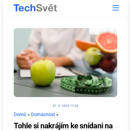
Skip
Menu
to
content
27. 3. 2025 17:26
Domů
»
Domácnost
»
Tohle si nakrájím ke snídani na