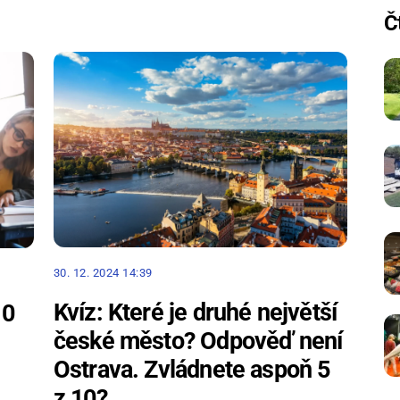
Č
30. 12. 2024 14:39
Kvíz: Které je druhé největší
10
české město? Odpověď není
Ostrava. Zvládnete aspoň 5
z 10?