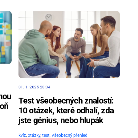
31. 1. 2025 23:04
enou
Test všeobecných znalostí:
poň
10 otázek, které odhalí, zda
jste génius, nebo hlupák
kvíz
,
otázky
,
test
,
Všeobecný přehled