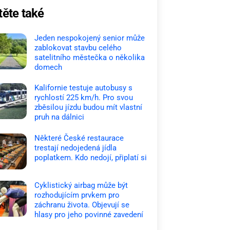
těte také
Jeden nespokojený senior může
zablokovat stavbu celého
satelitního městečka o několika
domech
Kalifornie testuje autobusy s
rychlostí 225 km/h. Pro svou
zběsilou jízdu budou mít vlastní
pruh na dálnici
Některé České restaurace
trestají nedojedená jídla
poplatkem. Kdo nedojí, připlatí si
Cyklistický airbag může být
rozhodujícím prvkem pro
záchranu života. Objevují se
hlasy pro jeho povinné zavedení