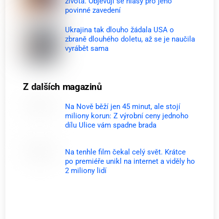
života. Objevují se hlasy pro jeho
povinné zavedení
Ukrajina tak dlouho žádala USA o
zbraně dlouhého doletu, až se je naučila
vyrábět sama
Z dalších magazinů
Na Nově běží jen 45 minut, ale stojí
miliony korun: Z výrobní ceny jednoho
dílu Ulice vám spadne brada
Na tenhle film čekal celý svět. Krátce
po premiéře unikl na internet a viděly ho
2 miliony lidí