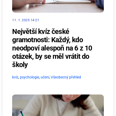
11. 1. 2025 14:21
Největší kvíz české
gramotnosti: Každý, kdo
neodpoví alespoň na 6 z 10
otázek, by se měl vrátit do
školy
kvíz
,
psychologie
,
učení
,
Všeobecný přehled