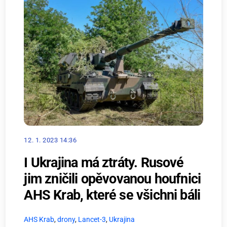
12. 1. 2023 14:36
I Ukrajina má ztráty. Rusové
jim zničili opěvovanou houfnici
AHS Krab, které se všichni báli
AHS Krab
,
drony
,
Lancet-3
,
Ukrajina