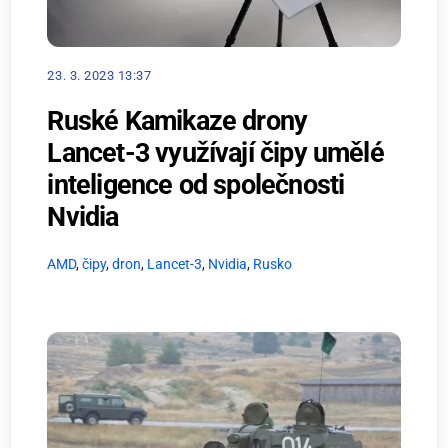
23. 3. 2023 13:37
Ruské Kamikaze drony
Lancet-3 využívají čipy umělé
inteligence od společnosti
Nvidia
AMD
,
čipy
,
dron
,
Lancet-3
,
Nvidia
,
Rusko