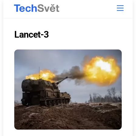
Skip
Menu
to
content
Lancet-3