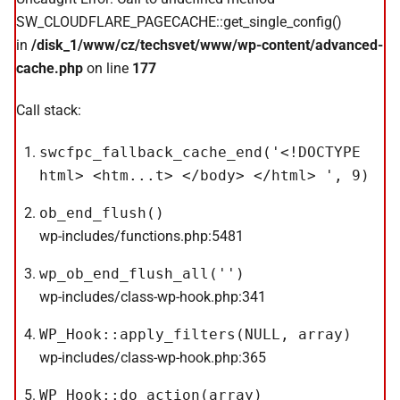
SW_CLOUDFLARE_PAGECACHE::get_single_config()
in
/disk_1/www/cz/techsvet/www/wp-content/advanced-
cache.php
on line
177
Call stack:
swcfpc_fallback_cache_end('<!DOCTYPE
html> <htm...t> </body> </html> ', 9)
ob_end_flush()
wp-includes/functions.php:5481
wp_ob_end_flush_all('')
wp-includes/class-wp-hook.php:341
WP_Hook::apply_filters(NULL, array)
wp-includes/class-wp-hook.php:365
WP_Hook::do_action(array)