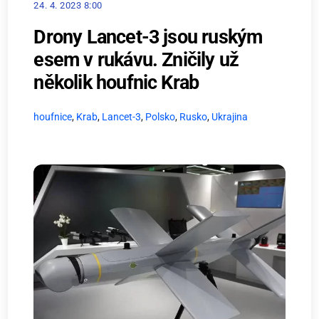
24. 4. 2023 8:00
Drony Lancet-3 jsou ruským
esem v rukávu. Zničily už
několik houfnic Krab
houfnice
,
Krab
,
Lancet-3
,
Polsko
,
Rusko
,
Ukrajina