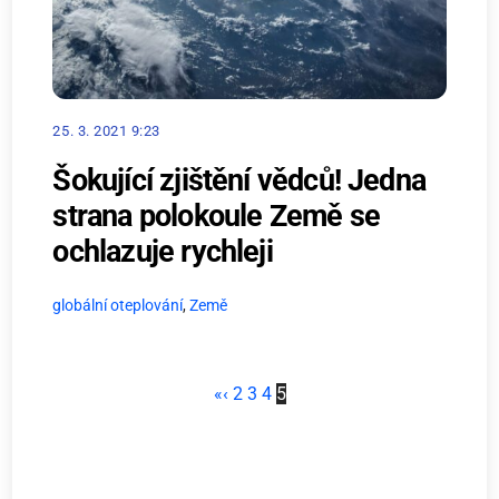
25. 3. 2021 9:23
Šokující zjištění vědců! Jedna
strana polokoule Země se
ochlazuje rychleji
globální oteplování
,
Země
«
‹
2
3
4
5