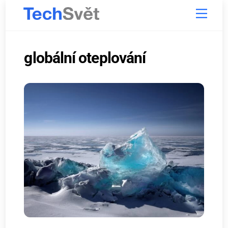
Skip
Menu
to
content
globální oteplování