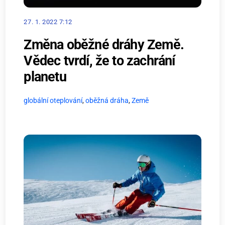
27. 1. 2022 7:12
Změna oběžné dráhy Země.
Vědec tvrdí, že to zachrání
planetu
globální oteplování
,
oběžná dráha
,
Země