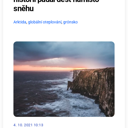
sněhu
Arktida
,
globální oteplování
,
grónsko
4. 10. 2021 10:13