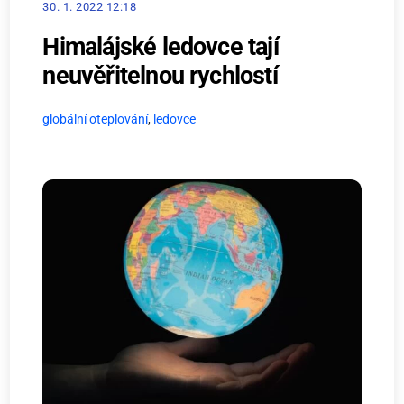
30. 1. 2022 12:18
Himalájské ledovce tají
neuvěřitelnou rychlostí
globální oteplování
,
ledovce