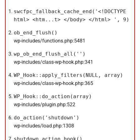
swcfpc_fallback_cache_end('<!DOCTYPE
html> <htm...t> </body> </html> ', 9)
ob_end_flush()
wp-includes/functions.php:5481
wp_ob_end_flush_all('')
wp-includes/class-wp-hook.php:341
WP_Hook::apply_filters(NULL, array)
wp-includes/class-wp-hook.php:365
WP_Hook::do_action(array)
wp-includes/plugin.php:522
do_action('shutdown')
wp-includes/load.php:1308
shutdown_action_hook()