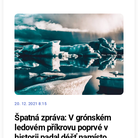
20. 12. 2021 8:15
Špatná zpráva: V grónském
ledovém příkrovu poprvé v
historii padal déšť namísto