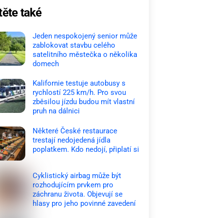
těte také
Jeden nespokojený senior může
zablokovat stavbu celého
satelitního městečka o několika
domech
Kalifornie testuje autobusy s
rychlostí 225 km/h. Pro svou
zběsilou jízdu budou mít vlastní
pruh na dálnici
Některé České restaurace
trestají nedojedená jídla
poplatkem. Kdo nedojí, připlatí si
Cyklistický airbag může být
rozhodujícím prvkem pro
záchranu života. Objevují se
hlasy pro jeho povinné zavedení