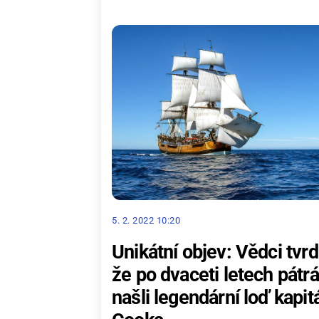
5. 2. 2022 10:20
Unikátní objev: Vědci tvrd
že po dvaceti letech pátrá
našli legendární loď kapit