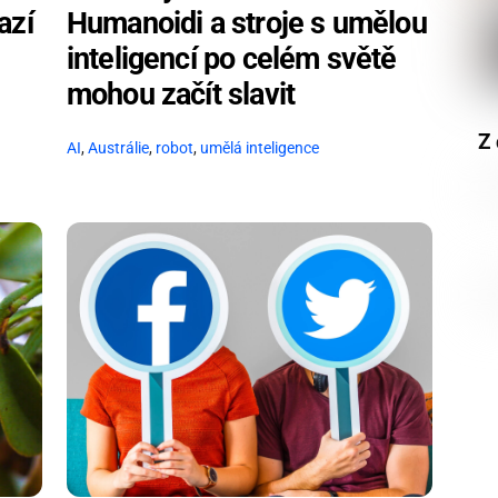
azí
Humanoidi a stroje s umělou
inteligencí po celém světě
mohou začít slavit
Z 
AI
,
Austrálie
,
robot
,
umělá inteligence