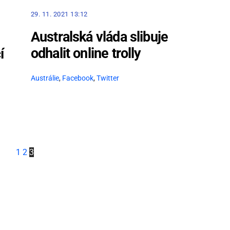
29. 11. 2021 13:12
Australská vláda slibuje
odhalit online trolly
í
Austrálie
,
Facebook
,
Twitter
1
2
3