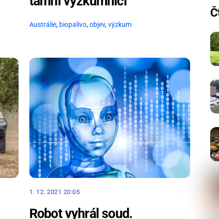
tamní výzkumníci
Č
Austrálie
,
biopalivo
,
objev
,
výzkum
1. 12. 2021 20:05
Robot vyhrál soud.