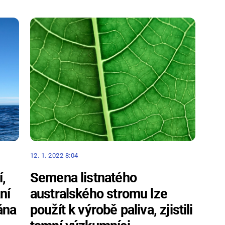
12. 1. 2022 8:04
Semena listnatého
í,
australského stromu lze
ní
použít k výrobě paliva, zjistili
ána