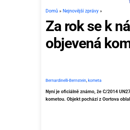
Domů
»
Nejnovější zprávy
»
Za rok se k ná
objevená kom
Bernardinelli-Bernstein
,
kometa
Nyní je oficiálně známo, že C/2014 UN27
kometou. Objekt pochází z Oortova obla