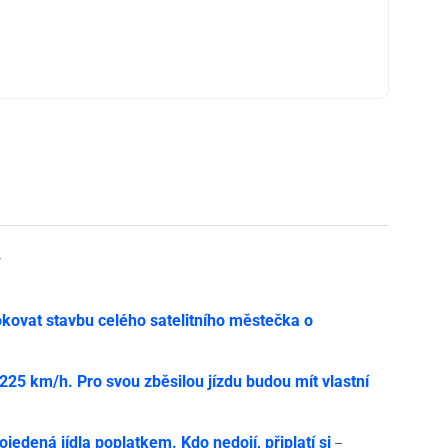
y
ovat stavbu celého satelitního městečka o
í 225 km/h. Pro svou zběsilou jízdu budou mít vlastní
jedená jídla poplatkem. Kdo nedojí, připlatí si
–