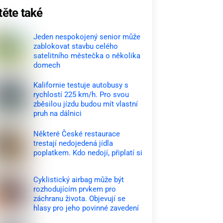
těte také
Jeden nespokojený senior může
zablokovat stavbu celého
satelitního městečka o několika
domech
Kalifornie testuje autobusy s
rychlostí 225 km/h. Pro svou
zběsilou jízdu budou mít vlastní
pruh na dálnici
Některé České restaurace
trestají nedojedená jídla
poplatkem. Kdo nedojí, připlatí si
Cyklistický airbag může být
rozhodujícím prvkem pro
záchranu života. Objevují se
hlasy pro jeho povinné zavedení