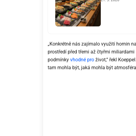
21. 5. 2026
„Konkrétně nás zajímalo využití hornin n
prostředí před třemi až čtyřmi miliardami
podmínky
vhodné pro
život,“ řekl Koeppe
tam mohla být, jaká mohla být atmosféra 