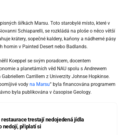
pisných šířkách Marsu. Toto starobylé místo, které v
ovanni Schiaparelli, se rozkládá na ploše o něco větší
ahuje krátery, sopečné kaldery, kaňony a nádherné pásy
ch hornin v Painted Desert nebo Badlands.
zaměřil Koeppel se svým poradcem, docentem
ronomie a planetárních věd NAU spolu s Andrewem
abriellem Carrillem z Univerzity Johnse Hopkinse.
pomíjivé vody
na Marsu
“ byla financována programem
vno byla publikována v časopise Geology.
restaurace trestají nedojedená jídla
nedojí, připlatí si