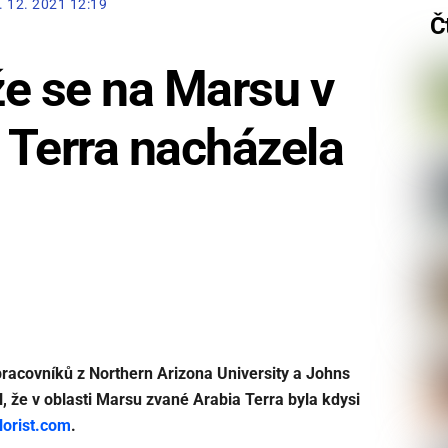
. 12. 2021 12:19
Č
, že se na Marsu v
a Terra nacházela
racovníků z Northern Arizona University a Johns
l, že v oblasti Marsu zvané Arabia Terra byla kdysi
lorist.com
.