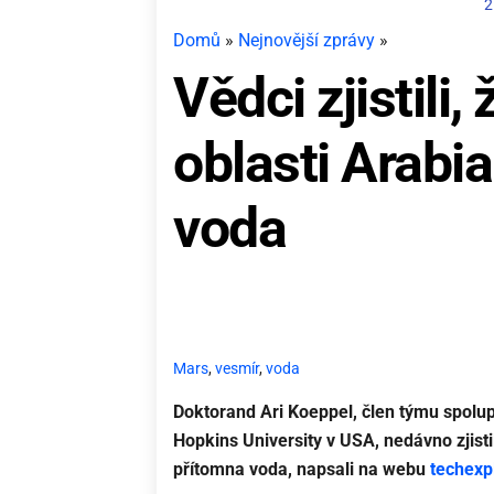
2
Domů
»
Nejnovější zprávy
»
Vědci zjistili
oblasti Arabi
voda
Mars
,
vesmír
,
voda
Doktorand Ari Koeppel, člen týmu spolup
Hopkins University v USA, nedávno zjisti
přítomna voda, napsali na webu
techexp