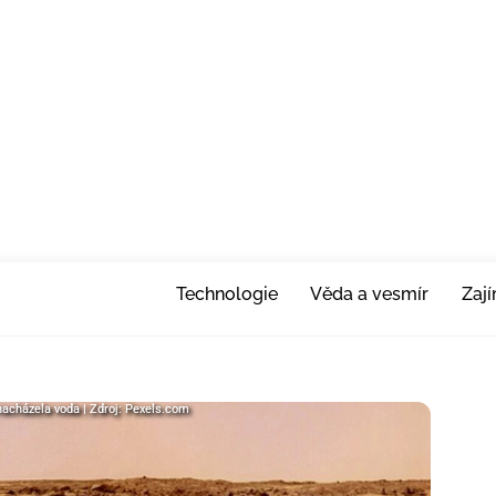
Technologie
Věda a vesmír
Zaj
a nacházela voda | Zdroj: Pexels.com
a nacházela voda | Zdroj: Pexels.com