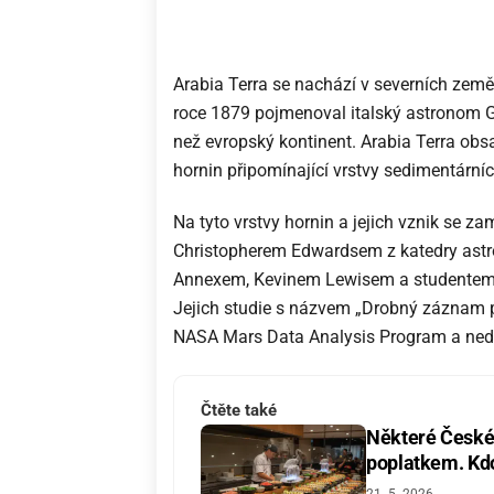
Arabia Terra se nachází v severních země
roce 1879 pojmenoval italský astronom Gi
než evropský kontinent. Arabia Terra obs
hornin připomínající vrstvy sedimentární
Na tyto vrstvy hornin a jejich vznik se 
Christopherem Edwardsem z katedry ast
Annexem, Kevinem Lewisem a studentem G
Jejich studie s názvem „Drobný záznam 
NASA Mars Data Analysis Program a nedá
Čtěte také
Některé České 
poplatkem. Kdo 