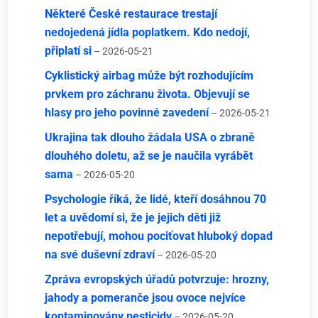
Některé České restaurace trestají
nedojedená jídla poplatkem. Kdo nedojí,
připlatí si
– 2026-05-21
Cyklistický airbag může být rozhodujícím
prvkem pro záchranu života. Objevují se
hlasy pro jeho povinné zavedení
– 2026-05-21
Ukrajina tak dlouho žádala USA o zbraně
dlouhého doletu, až se je naučila vyrábět
sama
– 2026-05-20
Psychologie říká, že lidé, kteří dosáhnou 70
let a uvědomí si, že je jejich děti již
nepotřebují, mohou pociťovat hluboký dopad
na své duševní zdraví
– 2026-05-20
Zpráva evropských úřadů potvrzuje: hrozny,
jahody a pomeranče jsou ovoce nejvíce
kontaminovány pesticidy
– 2026-05-20