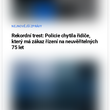
NEJNOVĚJŠÍ ZPRÁVY
Rekordní trest: Policie chytila řidiče,
který má zákaz řízení na neuvěřitelných
75 let