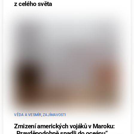
z celého světa
VĚDA A VESMÍR
,
ZAJÍMAVOSTI
Zmizení amerických vojáků v Maroku:
„Pravděpodobně spadli do oceánu“