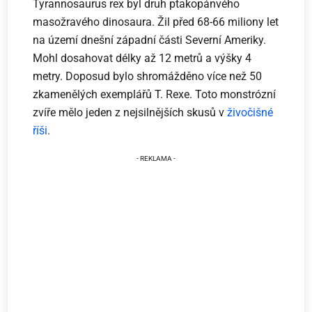
Tyrannosaurus rex byl druh ptakopánvého
masožravého dinosaura. Žil před 68-66 miliony let
na území dnešní západní části Severní Ameriky.
Mohl dosahovat délky až 12 metrů a výšky 4
metry. Doposud bylo shromážděno více než 50
zkamenělých exemplářů T. Rexe. Toto monstrózní
zvíře mělo jeden z nejsilnějších skusů v
živočišné
říši
.