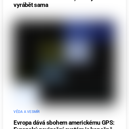
vyrábět sama
VĚDA A VESMÍR
Evropa dává sbohem americkému GPS: