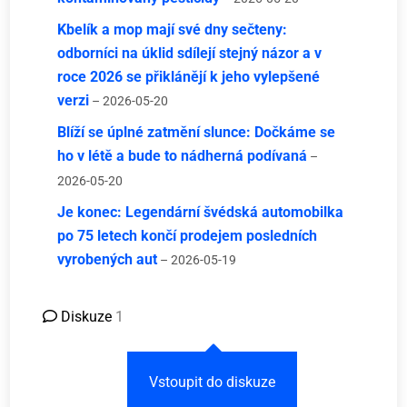
Kbelík a mop mají své dny sečteny:
odborníci na úklid sdílejí stejný názor a v
roce 2026 se přiklánějí k jeho vylepšené
verzi
– 2026-05-20
Blíží se úplné zatmění slunce: Dočkáme se
ho v létě a bude to nádherná podívaná
–
2026-05-20
Je konec: Legendární švédská automobilka
po 75 letech končí prodejem posledních
vyrobených aut
– 2026-05-19
Diskuze
1
Vstoupit do diskuze