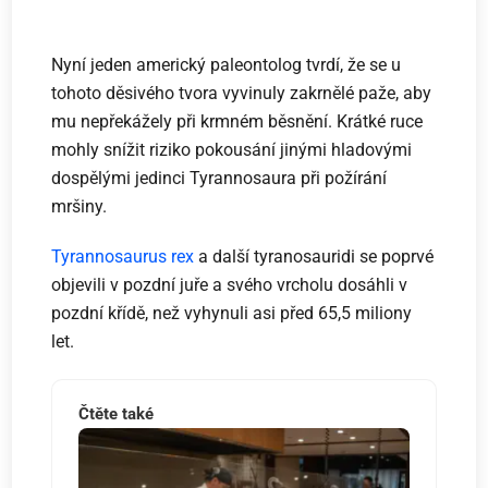
Nyní jeden americký paleontolog tvrdí, že se u
tohoto děsivého tvora vyvinuly zakrnělé paže, aby
mu nepřekážely při krmném běsnění. Krátké ruce
mohly snížit riziko pokousání jinými hladovými
dospělými jedinci Tyrannosaura při požírání
mršiny.
Tyrannosaurus rex
a další tyranosauridi se poprvé
objevili v pozdní juře a svého vrcholu dosáhli v
pozdní křídě, než vyhynuli asi před 65,5 miliony
let.
Čtěte také