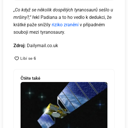
„Co když se několik dospělých tyranosaurů sešlo u
mršiny?,“
řekl Padiana a to ho vedlo k dedukci, že
krátké paže snížily
riziko zranění
v případném
souboji mezi tyranosaury.
Zdroj:
Dailymail.co.uk
Čtěte také