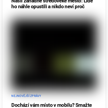
Našli záhadné středověké město: Lidé
ho náhle opustili a nikdo neví proč
NEJNOVĚJŠÍ ZPRÁVY
Dochází vám místo v mobilu? Smažte