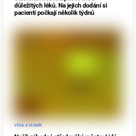
důležitých léků. Na jejich dodání si
pacienti počkají několik týdnů
VĚDA A VESMÍR