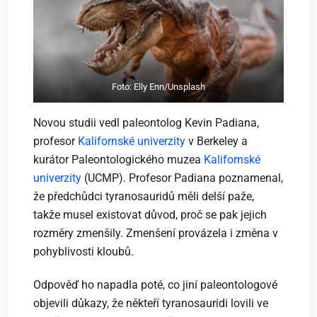
Foto: Elly Enn/Unsplash
Novou studii vedl paleontolog Kevin Padiana,
profesor
Kalifornské univerzity
v Berkeley a
kurátor Paleontologického muzea
Kalifornské
univerzity
(UCMP). Profesor Padiana poznamenal,
že předchůdci tyranosauridů měli delší paže,
takže musel existovat důvod, proč se pak jejich
rozměry zmenšily. Zmenšení provázela i změna v
pohyblivosti kloubů.
Odpověď ho napadla poté, co jiní paleontologové
objevili důkazy, že někteří tyranosauridi lovili ve