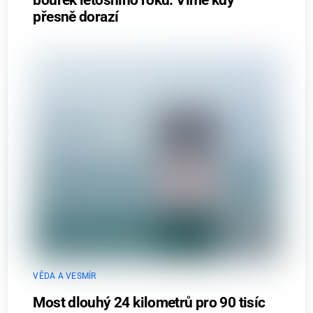
bouřek letošního roku. Víme kdy
přesně dorazí
VĚDA A VESMÍR
Most dlouhý 24 kilometrů pro 90 tisíc