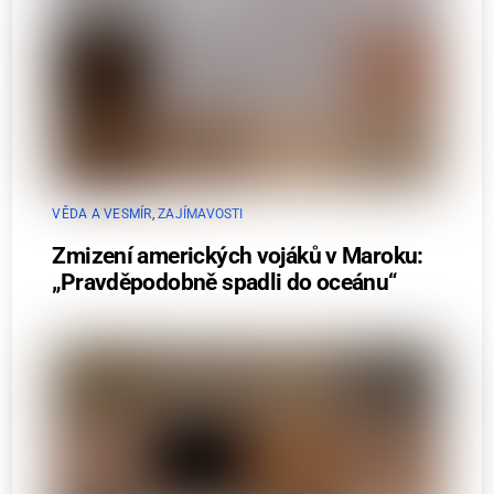
VĚDA A VESMÍR
,
ZAJÍMAVOSTI
Zmizení amerických vojáků v Maroku:
„Pravděpodobně spadli do oceánu“