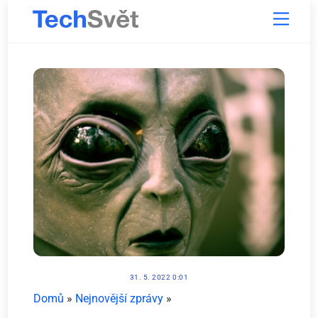
Skip
Menu
to
content
31. 5. 2022 0:01
Domů
»
Nejnovější zprávy
»