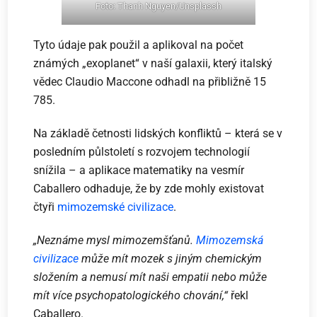
Foto: Thanh Nguyen/Unsplassh
Tyto údaje pak použil a aplikoval na počet
známých „exoplanet“ v naší galaxii, který italský
vědec Claudio Maccone odhadl na přibližně 15
785.
Na základě četnosti lidských konfliktů – která se v
posledním půlstoletí s rozvojem technologií
snížila – a aplikace matematiky na vesmír
Caballero odhaduje, že by zde mohly existovat
čtyři
mimozemské civilizace
.
„Neznáme mysl mimozemšťanů.
Mimozemská
civilizace
může mít mozek s jiným chemickým
složením a nemusí mít naši empatii nebo může
mít více psychopatologického chování,“
řekl
Caballero.