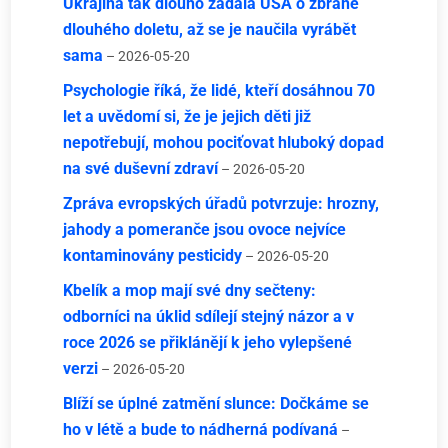
Ukrajina tak dlouho žádala USA o zbraně
dlouhého doletu, až se je naučila vyrábět
sama
– 2026-05-20
Psychologie říká, že lidé, kteří dosáhnou 70
let a uvědomí si, že je jejich děti již
nepotřebují, mohou pociťovat hluboký dopad
na své duševní zdraví
– 2026-05-20
Zpráva evropských úřadů potvrzuje: hrozny,
jahody a pomeranče jsou ovoce nejvíce
kontaminovány pesticidy
– 2026-05-20
Kbelík a mop mají své dny sečteny:
odborníci na úklid sdílejí stejný názor a v
roce 2026 se přiklánějí k jeho vylepšené
verzi
– 2026-05-20
Blíží se úplné zatmění slunce: Dočkáme se
ho v létě a bude to nádherná podívaná
–