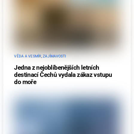
VĚDA A VESMÍR
,
ZAJÍMAVOSTI
Jedna z nejoblíbenějších letních
destinací Čechů vydala zákaz vstupu
do moře