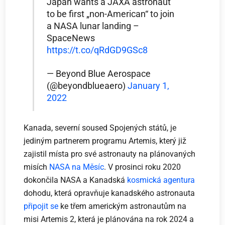
Japan wants a JAXA astronaut
to be first „non-American“ to join
a NASA lunar landing –
SpaceNews
https://t.co/qRdGD9GSc8
— Beyond Blue Aerospace
(@beyondblueaero)
January 1,
2022
Kanada, severní soused Spojených států, je
jediným partnerem programu Artemis, který již
zajistil místa pro své astronauty na plánovaných
misích
NASA na Měsíc
. V prosinci roku 2020
dokončila NASA a Kanadská
kosmická agentura
dohodu, která opravňuje kanadského astronauta
připojit se
ke třem americkým astronautům na
misi Artemis 2, která je plánována na rok 2024 a