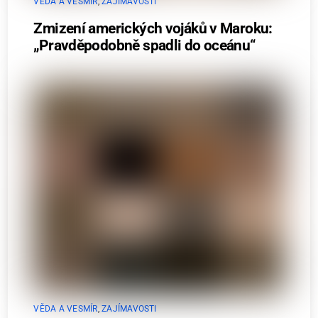
VĚDA A VESMÍR
,
ZAJÍMAVOSTI
Zmizení amerických vojáků v Maroku:
„Pravděpodobně spadli do oceánu“
VĚDA A VESMÍR
,
ZAJÍMAVOSTI