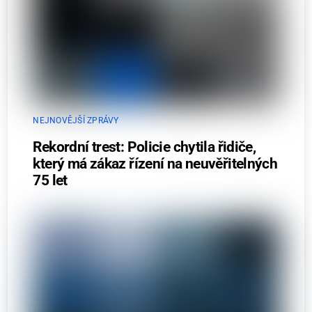
NEJNOVĚJŠÍ ZPRÁVY
Rekordní trest: Policie chytila řidiče,
který má zákaz řízení na neuvěřitelných
75 let