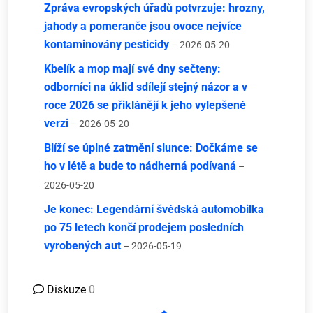
Zpráva evropských úřadů potvrzuje: hrozny,
jahody a pomeranče jsou ovoce nejvíce
kontaminovány pesticidy
– 2026-05-20
Kbelík a mop mají své dny sečteny:
odborníci na úklid sdílejí stejný názor a v
roce 2026 se přiklánějí k jeho vylepšené
verzi
– 2026-05-20
Blíží se úplné zatmění slunce: Dočkáme se
ho v létě a bude to nádherná podívaná
–
2026-05-20
Je konec: Legendární švédská automobilka
po 75 letech končí prodejem posledních
vyrobených aut
– 2026-05-19
Diskuze
0