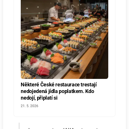
Některé České restaurace trestají
nedojedená jídla poplatkem. Kdo
nedojí, připlatí si
21. 5. 2026