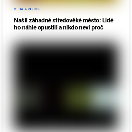
VĚDA A VESMÍR
Našli záhadné středověké město: Lidé
ho náhle opustili a nikdo neví proč