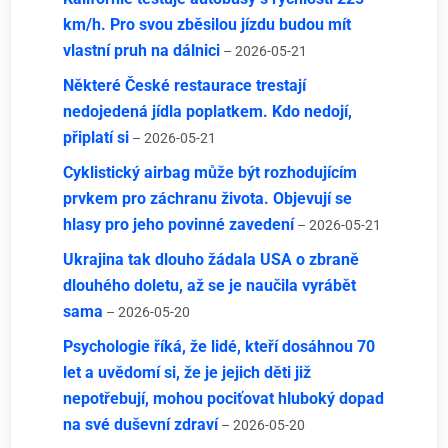
km/h. Pro svou zběsilou jízdu budou mít
vlastní pruh na dálnici
– 2026-05-21
Některé České restaurace trestají
nedojedená jídla poplatkem. Kdo nedojí,
připlatí si
– 2026-05-21
Cyklistický airbag může být rozhodujícím
prvkem pro záchranu života. Objevují se
hlasy pro jeho povinné zavedení
– 2026-05-21
Ukrajina tak dlouho žádala USA o zbraně
dlouhého doletu, až se je naučila vyrábět
sama
– 2026-05-20
Psychologie říká, že lidé, kteří dosáhnou 70
let a uvědomí si, že je jejich děti již
nepotřebují, mohou pociťovat hluboký dopad
na své duševní zdraví
– 2026-05-20