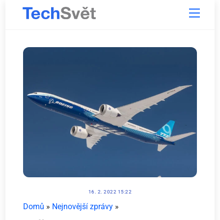
Skip
Menu
to
content
16. 2. 2022 15:22
Domů
»
Nejnovější zprávy
»