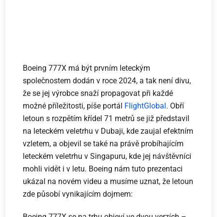
Boeing 777X má být prvním leteckým
společnostem dodán v roce 2024, a tak není divu,
že se jej výrobce snaží propagovat při každé
možné příležitosti, píše portál
FlightGlobal
. Obří
letoun s rozpětím křídel 71 metrů se již představil
na leteckém veletrhu v Dubaji, kde zaujal efektním
vzletem, a objevil se také na právě probíhajícím
leteckém veletrhu v Singapuru, kde jej návštěvníci
mohli vidět i v letu. Boeing nám tuto prezentaci
ukázal na novém videu a musíme uznat, že letoun
zde působí vynikajícím dojmem:
Boeing 777X se na trhu objeví ve dvou verzích –