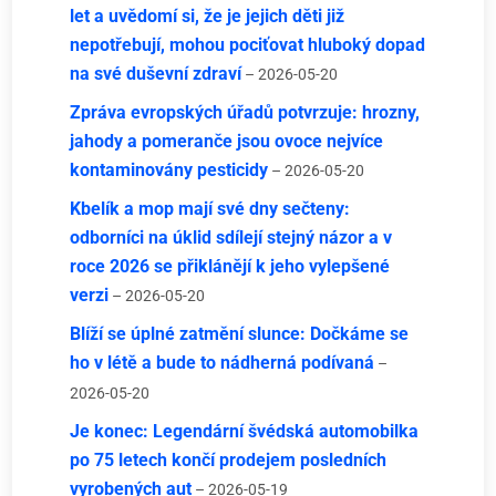
let a uvědomí si, že je jejich děti již
nepotřebují, mohou pociťovat hluboký dopad
na své duševní zdraví
– 2026-05-20
Zpráva evropských úřadů potvrzuje: hrozny,
jahody a pomeranče jsou ovoce nejvíce
kontaminovány pesticidy
– 2026-05-20
Kbelík a mop mají své dny sečteny:
odborníci na úklid sdílejí stejný názor a v
roce 2026 se přiklánějí k jeho vylepšené
verzi
– 2026-05-20
Blíží se úplné zatmění slunce: Dočkáme se
ho v létě a bude to nádherná podívaná
–
2026-05-20
Je konec: Legendární švédská automobilka
po 75 letech končí prodejem posledních
vyrobených aut
– 2026-05-19