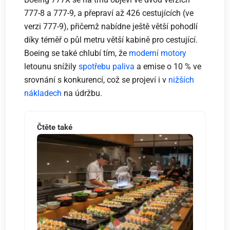
777-8 a 777-9, a přepraví až 426 cestujících (ve
verzi 777-9), přičemž nabídne ještě větší pohodlí
díky téměř o půl metru větší kabině pro cestující.
Boeing se také chlubí tím, že
moderní motory
letounu snížily
spotřebu paliva
a emise o 10 % ve
srovnání s konkurencí, což se projeví i v
nižších
nákladech
na údržbu.
Čtěte také