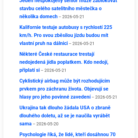
Jeden nespokojený senior může zablokovat
stavbu celého satelitního městečka o
několika domech
– 2026-05-21
Kalifornie testuje autobusy s rychlostí 225
km/h. Pro svou zběsilou jízdu budou mít
vlastní pruh na dálnici
– 2026-05-21
Některé České restaurace trestají
nedojedená jídla poplatkem. Kdo nedojí,
připlatí si
– 2026-05-21
Cyklistický airbag může být rozhodujícím
prvkem pro záchranu života. Objevují se
hlasy pro jeho povinné zavedení
– 2026-05-21
Ukrajina tak dlouho žádala USA o zbraně
dlouhého doletu, až se je naučila vyrábět
sama
– 2026-05-20
Psychologie říká, že lidé, kteří dosáhnou 70