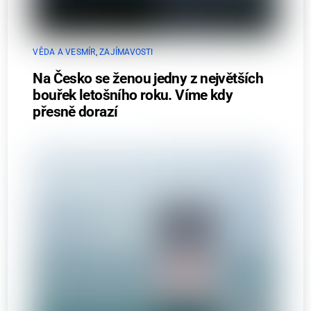
VĚDA A VESMÍR
,
ZAJÍMAVOSTI
Na Česko se ženou jedny z největších
bouřek letošního roku. Víme kdy
přesně dorazí