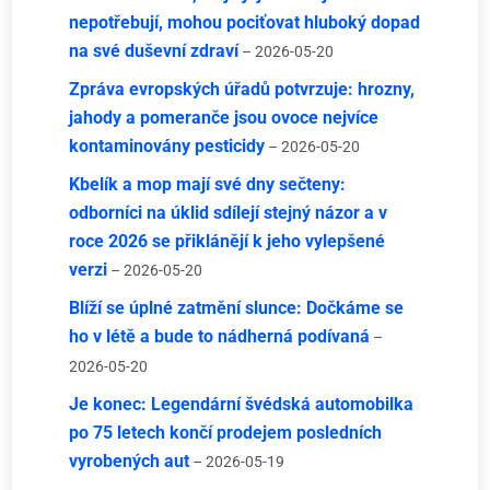
nepotřebují, mohou pociťovat hluboký dopad
na své duševní zdraví
– 2026-05-20
Zpráva evropských úřadů potvrzuje: hrozny,
jahody a pomeranče jsou ovoce nejvíce
kontaminovány pesticidy
– 2026-05-20
Kbelík a mop mají své dny sečteny:
odborníci na úklid sdílejí stejný názor a v
roce 2026 se přiklánějí k jeho vylepšené
verzi
– 2026-05-20
Blíží se úplné zatmění slunce: Dočkáme se
ho v létě a bude to nádherná podívaná
–
2026-05-20
Je konec: Legendární švédská automobilka
po 75 letech končí prodejem posledních
vyrobených aut
– 2026-05-19