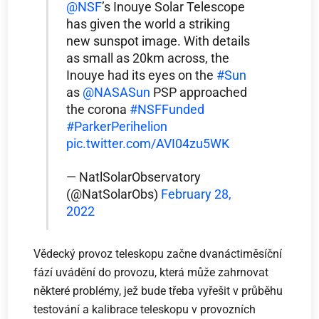
@NSF
’s Inouye Solar Telescope
has given the world a striking
new sunspot image. With details
as small as 20km across, the
Inouye had its eyes on the
#Sun
as
@NASASun
PSP approached
the corona
#NSFFunded
#ParkerPerihelion
pic.twitter.com/AVI04zu5WK
— NatlSolarObservatory
(@NatSolarObs)
February 28,
2022
Vědecký provoz teleskopu začne dvanáctiměsíční
fází uvádění do provozu, která může zahrnovat
některé problémy, jež bude třeba vyřešit v průběhu
testování a kalibrace teleskopu v provozních