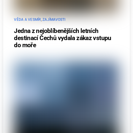
VĚDA A VESMÍR
,
ZAJÍMAVOSTI
Jedna z nejoblíbenějších letních
destinací Čechů vydala zákaz vstupu
do moře