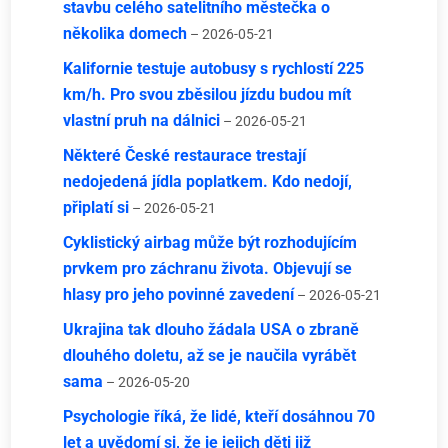
stavbu celého satelitního městečka o
několika domech
– 2026-05-21
Kalifornie testuje autobusy s rychlostí 225
km/h. Pro svou zběsilou jízdu budou mít
vlastní pruh na dálnici
– 2026-05-21
Některé České restaurace trestají
nedojedená jídla poplatkem. Kdo nedojí,
připlatí si
– 2026-05-21
Cyklistický airbag může být rozhodujícím
prvkem pro záchranu života. Objevují se
hlasy pro jeho povinné zavedení
– 2026-05-21
Ukrajina tak dlouho žádala USA o zbraně
dlouhého doletu, až se je naučila vyrábět
sama
– 2026-05-20
Psychologie říká, že lidé, kteří dosáhnou 70
let a uvědomí si, že je jejich děti již