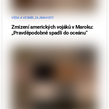
VĚDA A VESMÍR
,
ZAJÍMAVOSTI
Zmizení amerických vojáků v Maroku:
„Pravděpodobně spadli do oceánu“