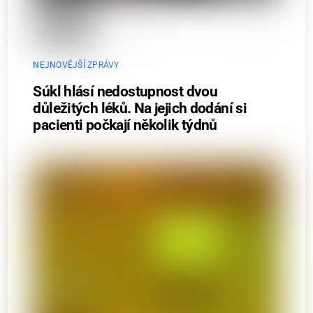
NEJNOVĚJŠÍ ZPRÁVY
Súkl hlásí nedostupnost dvou
důležitých léků. Na jejich dodání si
pacienti počkají několik týdnů