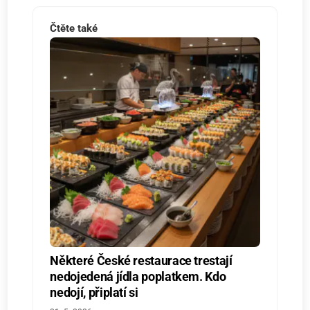
Čtěte také
Některé České restaurace trestají
nedojedená jídla poplatkem. Kdo
nedojí, připlatí si