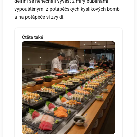
delfíni se nenechali vyvést z míry bublinami
vypouštěnými z potápěčských kyslíkových bomb
a na potápěče si zvykli.
Čtěte také