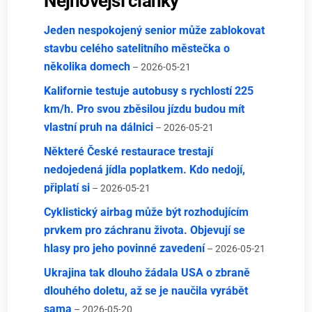
Nejnovější články
Jeden nespokojený senior může zablokovat
stavbu celého satelitního městečka o
několika domech
– 2026-05-21
Kalifornie testuje autobusy s rychlostí 225
km/h. Pro svou zběsilou jízdu budou mít
vlastní pruh na dálnici
– 2026-05-21
Některé České restaurace trestají
nedojedená jídla poplatkem. Kdo nedojí,
připlatí si
– 2026-05-21
Cyklistický airbag může být rozhodujícím
prvkem pro záchranu života. Objevují se
hlasy pro jeho povinné zavedení
– 2026-05-21
Ukrajina tak dlouho žádala USA o zbraně
dlouhého doletu, až se je naučila vyrábět
sama
– 2026-05-20