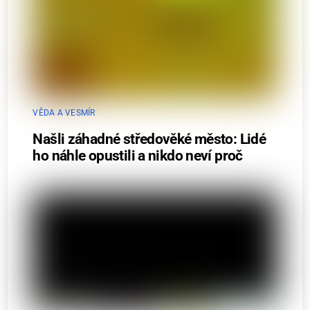
VĚDA A VESMÍR
Našli záhadné středověké město: Lidé
ho náhle opustili a nikdo neví proč