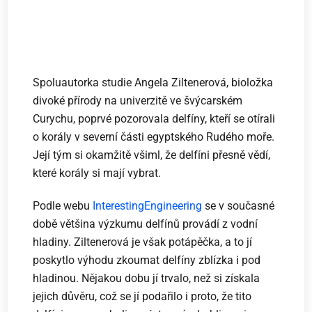
Spoluautorka studie Angela Ziltenerová, bioložka
divoké přírody na univerzitě ve švýcarském
Curychu, poprvé pozorovala delfíny, kteří se otírali
o korály v severní části egyptského Rudého moře.
Její tým si okamžitě všiml, že delfíni přesně vědí,
které korály si mají vybrat.
Podle webu
InterestingEngineering
se v současné
době většina výzkumu delfínů provádí z vodní
hladiny. Ziltenerová je však potápěčka, a to jí
poskytlo výhodu zkoumat delfíny zblízka i pod
hladinou. Nějakou dobu jí trvalo, než si získala
jejich důvěru, což se jí podařilo i proto, že tito