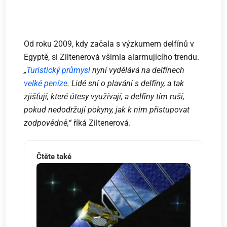
Od roku 2009, kdy začala s výzkumem delfínů v
Egyptě, si Ziltenerová všimla alarmujícího trendu.
„
Turistický průmysl
nyní vydělává na delfínech
velké peníze
. Lidé sní o plavání s delfíny, a tak
zjišťují, které útesy využívají, a delfíny tím ruší,
pokud nedodržují pokyny, jak k nim přistupovat
zodpovědně,“
říká Ziltenerová.
Čtěte také