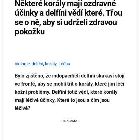
Některé korály mají ozdravné
účinky a delfíni vědí které. Třou
se o ně, aby si udrželi zdravou
pokožku
biologie
,
delfíni
,
korály
,
Léčba
Bylo zjištěno, že indopacifičtí delfíni skákaví stojí
ve frontě, aby se mohli třít o korály, které jim léčí
kožní problémy. Delfíni totiž vědí, které korály
mají léčivé účinky. Které to jsou a čím jsou
léčivé?