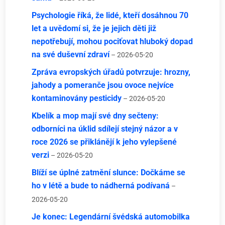
Psychologie říká, že lidé, kteří dosáhnou 70
let a uvědomí si, že je jejich děti již
nepotřebují, mohou pociťovat hluboký dopad
na své duševní zdraví
– 2026-05-20
Zpráva evropských úřadů potvrzuje: hrozny,
jahody a pomeranče jsou ovoce nejvíce
kontaminovány pesticidy
– 2026-05-20
Kbelík a mop mají své dny sečteny:
odborníci na úklid sdílejí stejný názor a v
roce 2026 se přiklánějí k jeho vylepšené
verzi
– 2026-05-20
Blíží se úplné zatmění slunce: Dočkáme se
ho v létě a bude to nádherná podívaná
–
2026-05-20
Je konec: Legendární švédská automobilka