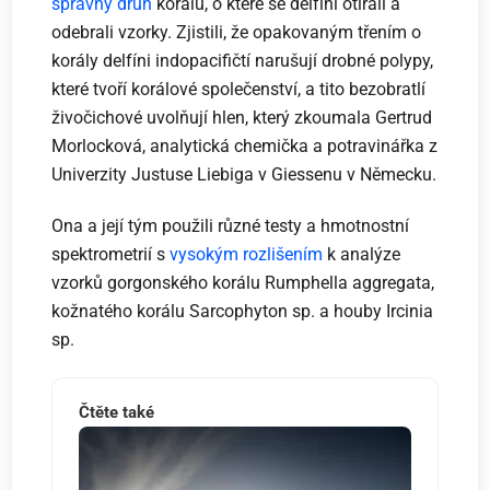
správný druh
korálů, o které se delfíni otírali a
odebrali vzorky. Zjistili, že opakovaným třením o
korály delfíni indopacifičtí narušují drobné polypy,
které tvoří korálové společenství, a tito bezobratlí
živočichové uvolňují hlen, který zkoumala Gertrud
Morlocková, analytická chemička a potravinářka z
Univerzity Justuse Liebiga v Giessenu v Německu.
Ona a její tým použili různé testy a hmotnostní
spektrometrií s
vysokým rozlišením
k analýze
vzorků gorgonského korálu Rumphella aggregata,
kožnatého korálu Sarcophyton sp. a houby Ircinia
sp.
Čtěte také