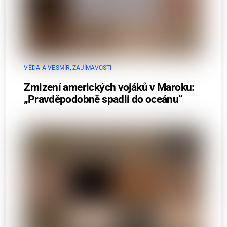
VĚDA A VESMÍR
,
ZAJÍMAVOSTI
Zmizení amerických vojáků v Maroku:
„Pravděpodobně spadli do oceánu“