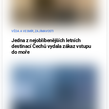
VĚDA A VESMÍR
,
ZAJÍMAVOSTI
Jedna z nejoblíbenějších letních
destinací Čechů vydala zákaz vstupu
do moře