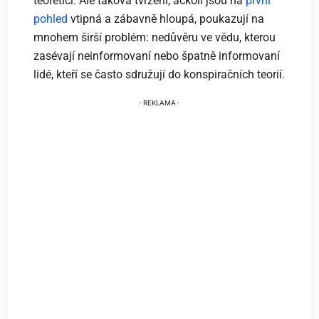
teoretici. Ale taková tvrzení, ačkoli jsou na
první
pohled
vtipná a zábavně hloupá, poukazují na
mnohem širší problém: nedůvěru ve vědu, kterou
zasévají neinformovaní nebo špatně informovaní
lidé, kteří se často sdružují do konspiračních teorií.