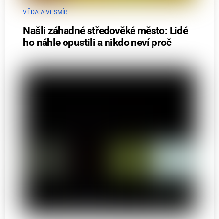
VĚDA A VESMÍR
Našli záhadné středověké město: Lidé
ho náhle opustili a nikdo neví proč