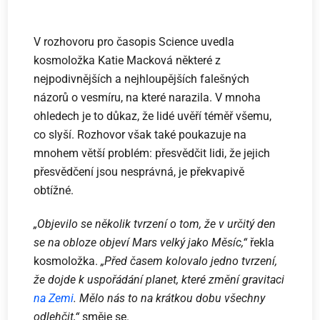
V rozhovoru pro časopis Science uvedla
kosmoložka Katie Macková některé z
nejpodivnějších a nejhloupějších falešných
názorů o vesmíru, na které narazila. V mnoha
ohledech je to důkaz, že lidé uvěří téměř všemu,
co slyší. Rozhovor však také poukazuje na
mnohem větší problém: přesvědčit lidi, že jejich
přesvědčení jsou nesprávná, je překvapivě
obtížné.
„Objevilo se několik tvrzení o tom, že v určitý den
se na obloze objeví Mars velký jako Měsíc,“
řekla
kosmoložka.
„Před časem kolovalo jedno tvrzení,
že dojde k uspořádání planet, které změní gravitaci
na Zemi
. Mělo nás to na krátkou dobu všechny
odlehčit,“
směje se.