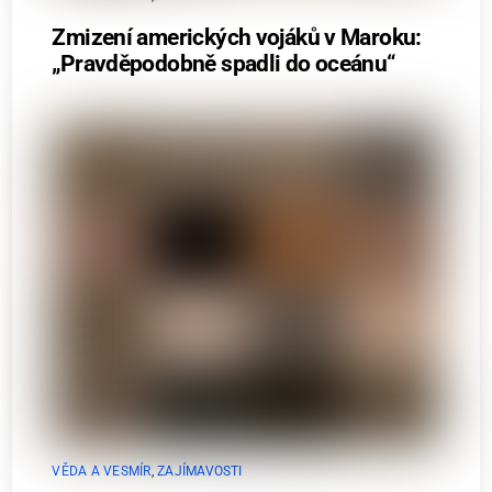
Zmizení amerických vojáků v Maroku:
„Pravděpodobně spadli do oceánu“
VĚDA A VESMÍR
,
ZAJÍMAVOSTI