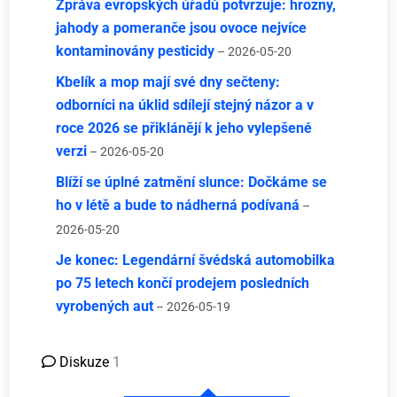
Zpráva evropských úřadů potvrzuje: hrozny,
jahody a pomeranče jsou ovoce nejvíce
kontaminovány pesticidy
– 2026-05-20
Kbelík a mop mají své dny sečteny:
odborníci na úklid sdílejí stejný názor a v
roce 2026 se přiklánějí k jeho vylepšené
verzi
– 2026-05-20
Blíží se úplné zatmění slunce: Dočkáme se
ho v létě a bude to nádherná podívaná
–
2026-05-20
Je konec: Legendární švédská automobilka
po 75 letech končí prodejem posledních
vyrobených aut
– 2026-05-19
Diskuze
1