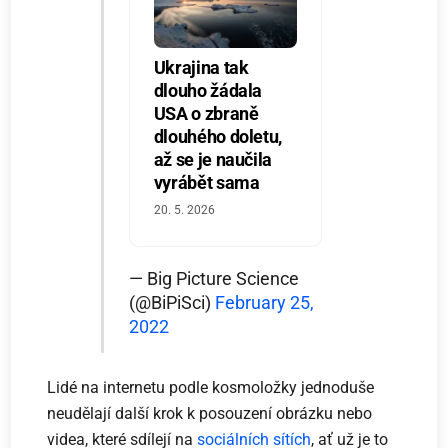
Ukrajina tak
dlouho žádala
USA o zbraně
dlouhého doletu,
až se je naučila
vyrábět sama
20. 5. 2026
— Big Picture Science
(@BiPiSci)
February 25,
2022
Lidé na internetu podle kosmoložky jednoduše
neudělají další krok k posouzení obrázku nebo
videa, které sdílejí na
sociálních sítích
, ať už je to