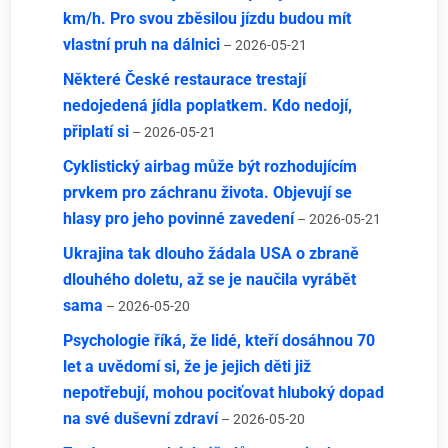
km/h. Pro svou zběsilou jízdu budou mít
vlastní pruh na dálnici
– 2026-05-21
Některé České restaurace trestají
nedojedená jídla poplatkem. Kdo nedojí,
připlatí si
– 2026-05-21
Cyklistický airbag může být rozhodujícím
prvkem pro záchranu života. Objevují se
hlasy pro jeho povinné zavedení
– 2026-05-21
Ukrajina tak dlouho žádala USA o zbraně
dlouhého doletu, až se je naučila vyrábět
sama
– 2026-05-20
Psychologie říká, že lidé, kteří dosáhnou 70
let a uvědomí si, že je jejich děti již
nepotřebují, mohou pociťovat hluboký dopad
na své duševní zdraví
– 2026-05-20