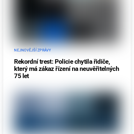
NEJNOVĚJŠÍ ZPRÁVY
Rekordní trest: Policie chytila řidiče,
který má zákaz řízení na neuvěřitelných
75 let