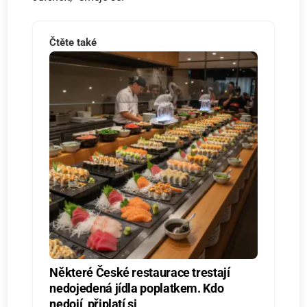
Čtěte také
Některé České restaurace trestají
nedojedená jídla poplatkem. Kdo
nedojí, připlatí si