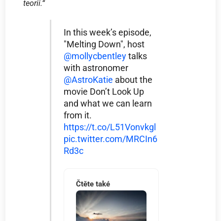
teorii.“
In this week’s episode,
"Melting Down", host
@mollycbentley
talks
with astronomer
@AstroKatie
about the
movie Don’t Look Up
and what we can learn
from it.
https://t.co/L51Vonvkgl
pic.twitter.com/MRCIn6
Rd3c
Čtěte také