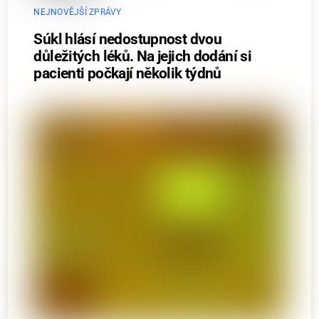
NEJNOVĚJŠÍ ZPRÁVY
Súkl hlásí nedostupnost dvou
důležitých léků. Na jejich dodání si
pacienti počkají několik týdnů