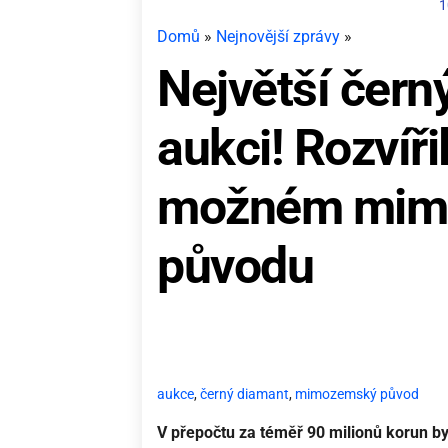
1
Domů
»
Nejnovější zprávy
»
Největší čern
aukci! Rozvířil
možném mi
původu
aukce
,
černý diamant
,
mimozemský původ
V přepočtu za téměř 90 milionů korun by