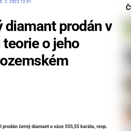
0. 2. 2022 12:31
Č
ý diamant prodán v
 teorie o jeho
mozemském
l prodán černý diamant o váze 555,55 karátu, resp.