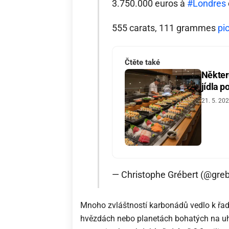
3.750.000 euros à
#Londres
555 carats, 111 grammes
pi
Čtěte také
Někter
jídla p
21. 5. 20
— Christophe Grébert (@greb
Mnoho zvláštností karbonádů vedlo k řadě
hvězdách nebo planetách bohatých na uhl