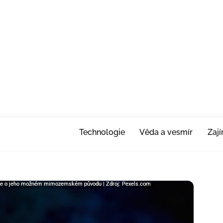
Technologie
Věda a vesmír
Zaj
eorie o jeho možném mimozemském původu | Zdroj: Pexels.com
teorie o jeho možném mimozemském původu | Zdroj: Pexels.com