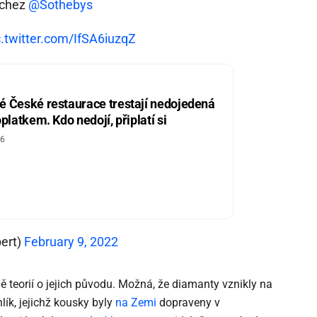
chez
@Sothebys
c.twitter.com/IfSA6iuzqZ
é České restaurace trestají nedojedená
oplatkem. Kdo nedojí, připlatí si
26
ert)
February 9, 2022
 teorií o jejich původu. Možná, že diamanty vznikly na
ík, jejichž kousky byly
na Zemi
dopraveny v