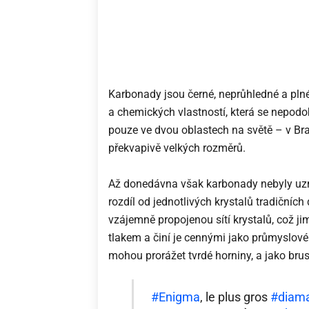
Karbonady jsou černé, neprůhledné a plné
a chemických vlastností, která se nepo
pouze ve dvou oblastech na světě – v Bra
překvapivě velkých rozměrů.
Až donedávna však karbonady nebyly uzn
rozdíl od jednotlivých krystalů tradičn
vzájemně propojenou sítí krystalů, což 
tlakem a činí je cennými jako průmyslové 
mohou prorážet tvrdé horniny, a jako brus
#Enigma
, le plus gros
#diam