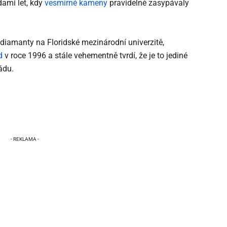
dami let, kdy
vesmírné kameny
pravidelně zasypávaly
 diamanty na Floridské mezinárodní univerzitě,
d
v roce 1996 a stále vehementně tvrdí, že je to jediné
ádu.