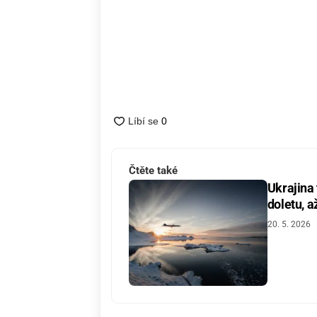
Čtěte také
Ukrajina
doletu, a
20. 5. 2026