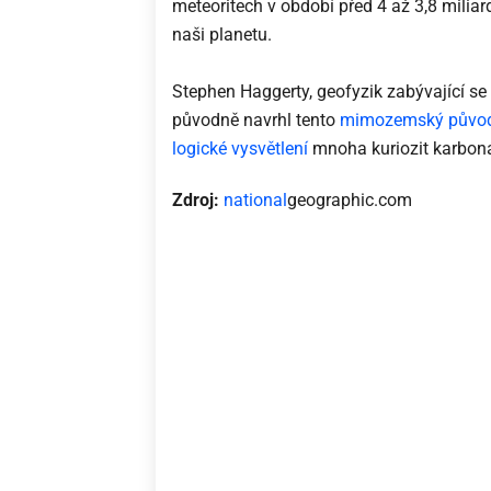
meteoritech v období před 4 až 3,8 miliar
naši planetu.
Stephen Haggerty, geofyzik zabývající se
původně navrhl tento
mimozemský půvo
logické vysvětlení
mnoha kuriozit karbon
Zdroj:
national
geographic.com