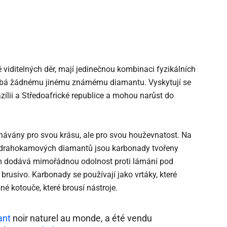
 viditelných děr, mají jedinečnou kombinaci fyzikálních
dobá žádnému jinému známému diamantu. Vyskytují se
zílii a Středoafrické republice a mohou narůst do
ávány pro svou krásu, ale pro svou houževnatost. Na
ích drahokamových diamantů jsou karbonady tvořeny
jim dodává mimořádnou odolnost proti lámání pod
brusivo. Karbonady se používají jako vrtáky, které
né kotouče, které brousí nástroje.
ant
noir naturel au monde, a été vendu