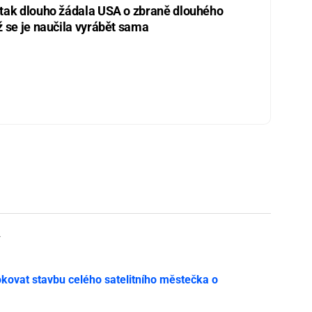
 tak dlouho žádala USA o zbraně dlouhého
ž se je naučila vyrábět sama
y
ovat stavbu celého satelitního městečka o