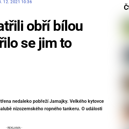
8. 12. 2021 10:36
Č
řili obří bílou
ilo se jim to
patřena nedaleko pobřeží Jamajky. Velkého kytovce
 palubě nizozemského ropného tankeru. O události