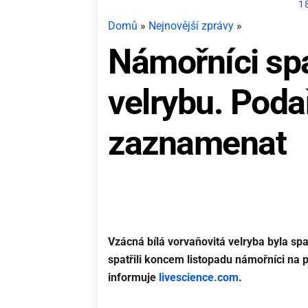
1
Domů
»
Nejnovější zprávy
»
Námořníci spat
velrybu. Podař
zaznamenat
Vzácná bílá vorvaňovitá velryba byla s
spatřili koncem listopadu námořníci na
informuje
livescience.com
.