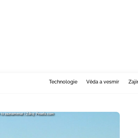
Technologie
Věda a vesmír
Zaj
im to zaznamenat | Zdroj: Pexels.com
im to zaznamenat | Zdroj: Pexels.com