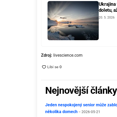
Ukrajina
doletu, a
20. 5. 2026
Zdroj:
livescience.com
Nejnovější článk
Jeden nespokojený senior může zablok
několika domech
– 2026-05-21