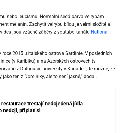
smu nebo leucismu. Normální šedá barva velrybám
nt melanin. Zachytit velrybu bílou je velmi složité a
videu jsou vzácné záběry z youtube kanálu
National
v roce 2015 u italského ostrova Sardinie. V posledních
nice (v Karibiku) a na Azorských ostrovech (v
 vorvaně z Dalhousie univerzity v Kanadě. „Je možné, že
ý jako ten z Dominiky, ale to není jasné,“ dodal.
restaurace trestají nedojedená jídla
nedojí, připlatí si