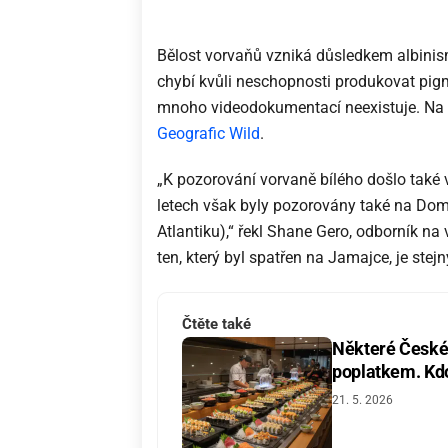
Bělost vorvaňů vzniká důsledkem albini
chybí kvůli neschopnosti produkovat pigme
mnoho videodokumentací neexistuje. Na 
Geografic Wild
.
„K pozorování vorvaně bílého došlo také 
letech však byly pozorovány také na Domi
Atlantiku),“ řekl Shane Gero, odborník na
ten, který byl spatřen na Jamajce, je stejn
Čtěte také
Některé České 
poplatkem. Kdo 
21. 5. 2026