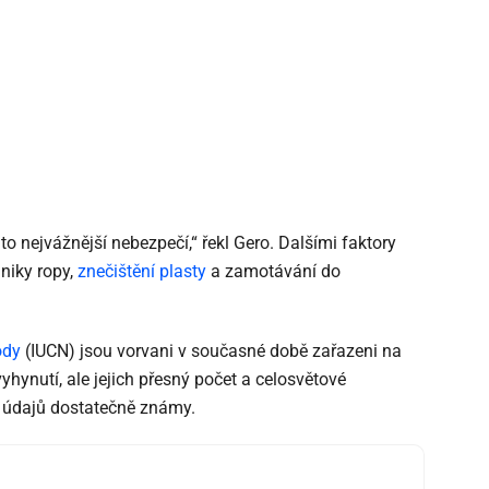
to nejvážnější nebezpečí,“ řekl Gero. Dalšími faktory
úniky ropy,
znečištění plasty
a zamotávání do
ody
(IUCN) jsou vorvani v současné době zařazeni na
vyhynutí, ale jejich přesný počet a celosvětové
u údajů dostatečně známy.