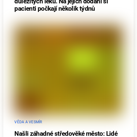
důležitých léků. Na jejich dodání si
pacienti počkají několik týdnů
VĚDA A VESMÍR
Našli záhadné středověké město: Lidé