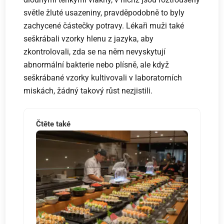
světle žluté usazeniny, pravděpodobně to byly
zachycené částečky potravy. Lékaři muži také
seškrábali vzorky hlenu z jazyka, aby
zkontrolovali, zda se na něm nevyskytují
abnormální bakterie nebo plísně, ale když
seškrábané vzorky kultivovali v laboratorních
miskách, žádný takový růst nezjistili.
Čtěte také