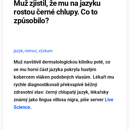
Muž zjistil, že mu na jazyku
rostou černé chlupy. Co to
způsobilo?
jazyk
,
nemoc
,
výzkum
Muž navštívil dermatologickou kliniku poté, co
se mu horní část jazyka pokryla hustým
kobercem vláken podobných vlasům. Lékaři mu
rychle diagnostikovali překvapivě běžný
zdravotní stav: černý chlupatý jazyk, lékařsky
známý jako lingua villosa nigra, píše server
Live
Science
.