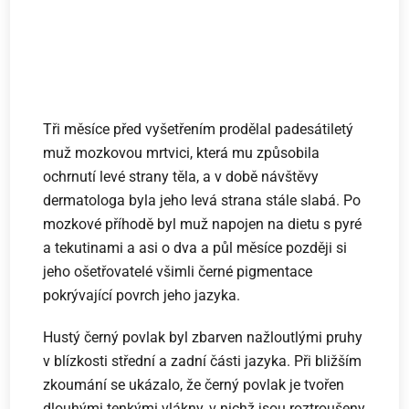
Tři měsíce před vyšetřením prodělal padesátiletý
muž mozkovou mrtvici, která mu způsobila
ochrnutí levé strany těla, a v době návštěvy
dermatologa byla jeho levá strana stále slabá. Po
mozkové příhodě byl muž napojen na dietu s pyré
a tekutinami a asi o dva a půl měsíce později si
jeho ošetřovatelé všimli černé pigmentace
pokrývající povrch jeho jazyka.
Hustý černý povlak byl zbarven nažloutlými pruhy
v blízkosti střední a zadní části jazyka. Při bližším
zkoumání se ukázalo, že černý povlak je tvořen
dlouhými tenkými vlákny, v nichž jsou roztroušeny