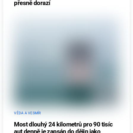
přesně dorazí
VĚDA A VESMÍR
Most dlouhý 24 kilometrů pro 90 tisíc
aut denně je zapsán do dějin jako