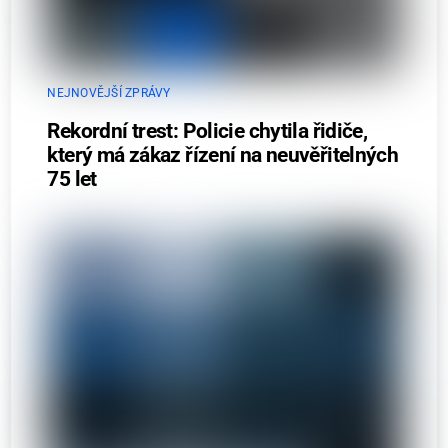
NEJNOVĚJŠÍ ZPRÁVY
Rekordní trest: Policie chytila řidiče,
který má zákaz řízení na neuvěřitelných
75 let