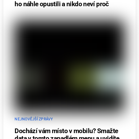
ho náhle opustili a nikdo neví proč
NEJNOVĚJŠÍ ZPRÁVY
Dochází vám místo v mobilu? Smažte
data v tomto zapadlém menu a uvidíte