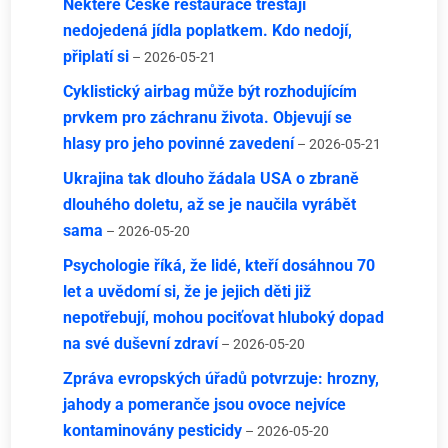
Některé České restaurace trestají
nedojedená jídla poplatkem. Kdo nedojí,
připlatí si
– 2026-05-21
Cyklistický airbag může být rozhodujícím
prvkem pro záchranu života. Objevují se
hlasy pro jeho povinné zavedení
– 2026-05-21
Ukrajina tak dlouho žádala USA o zbraně
dlouhého doletu, až se je naučila vyrábět
sama
– 2026-05-20
Psychologie říká, že lidé, kteří dosáhnou 70
let a uvědomí si, že je jejich děti již
nepotřebují, mohou pociťovat hluboký dopad
na své duševní zdraví
– 2026-05-20
Zpráva evropských úřadů potvrzuje: hrozny,
jahody a pomeranče jsou ovoce nejvíce
kontaminovány pesticidy
– 2026-05-20