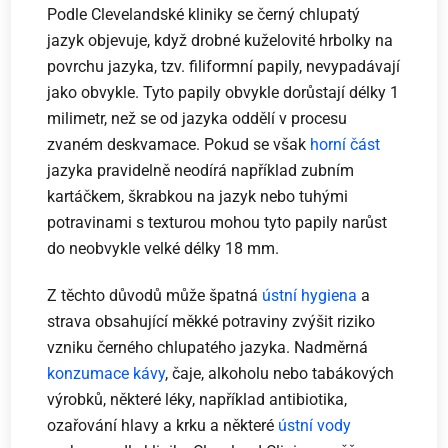
Podle Clevelandské kliniky se černý chlupatý
jazyk objevuje, když drobné kuželovité hrbolky na
povrchu jazyka, tzv. filiformní papily, nevypadávají
jako obvykle. Tyto papily obvykle dorůstají délky 1
milimetr, než se od jazyka oddělí v procesu
zvaném deskvamace. Pokud se však
horní část
jazyka pravidelně neodírá například zubním
kartáčkem, škrabkou na jazyk nebo tuhými
potravinami s texturou mohou tyto papily narůst
do neobvykle velké délky 18 mm.
Z těchto důvodů může špatná
ústní hygiena
a
strava obsahující měkké potraviny zvýšit riziko
vzniku černého chlupatého jazyka. Nadměrná
konzumace kávy
, čaje, alkoholu nebo tabákových
výrobků, některé léky, například antibiotika,
ozařování hlavy a krku a některé
ústní vody