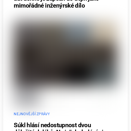
mimořádné inženýrské dílo
NEJNOVĚJŠÍ ZPRÁVY
Súkl hlásí nedostupnost dvou