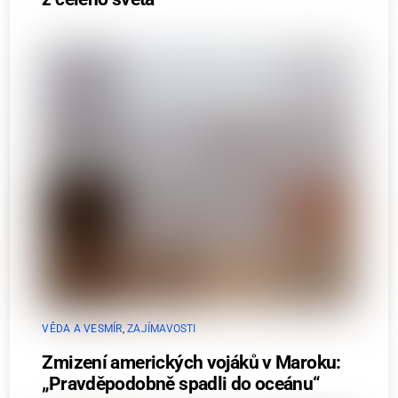
VĚDA A VESMÍR
,
ZAJÍMAVOSTI
Zmizení amerických vojáků v Maroku:
„Pravděpodobně spadli do oceánu“