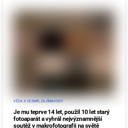
VĚDA A VESMÍR
,
ZAJÍMAVOSTI
Je mu teprve 14 let, použil 10 let starý
fotoaparát a vyhrál nejvýznamnější
soutěž v makrofotografii na světě