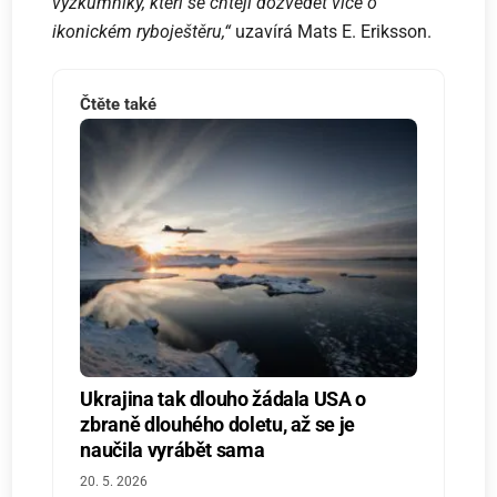
výzkumníky, kteří se chtějí dozvědět více o
ikonickém ryboještěru,“
uzavírá Mats E. Eriksson.
Čtěte také
Ukrajina tak dlouho žádala USA o
zbraně dlouhého doletu, až se je
naučila vyrábět sama
20. 5. 2026