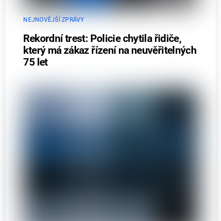
NEJNOVĚJŠÍ ZPRÁVY
Rekordní trest: Policie chytila řidiče,
který má zákaz řízení na neuvěřitelných
75 let