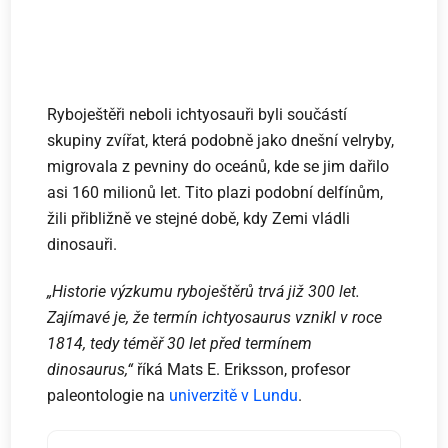
Ryboještěři neboli ichtyosauři byli součástí
skupiny zvířat, která podobně jako dnešní velryby,
migrovala z pevniny do oceánů, kde se jim dařilo
asi 160 milionů let. Tito plazi podobní delfínům,
žili přibližně ve stejné době, kdy Zemi vládli
dinosauři.
„Historie výzkumu ryboještěrů trvá již 300 let.
Zajímavé je, že termín ichtyosaurus vznikl v roce
1814, tedy téměř 30 let před termínem
dinosaurus,“
říká Mats E. Eriksson, profesor
paleontologie na
univerzitě v Lundu
.