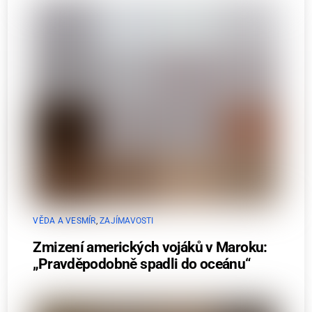
VĚDA A VESMÍR
,
ZAJÍMAVOSTI
Zmizení amerických vojáků v Maroku:
„Pravděpodobně spadli do oceánu“