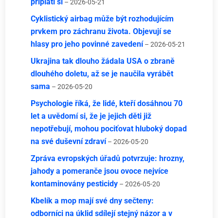
připlatí si
– 2026-05-21
Cyklistický airbag může být rozhodujícím
prvkem pro záchranu života. Objevují se
hlasy pro jeho povinné zavedení
– 2026-05-21
Ukrajina tak dlouho žádala USA o zbraně
dlouhého doletu, až se je naučila vyrábět
sama
– 2026-05-20
Psychologie říká, že lidé, kteří dosáhnou 70
let a uvědomí si, že je jejich děti již
nepotřebují, mohou pociťovat hluboký dopad
na své duševní zdraví
– 2026-05-20
Zpráva evropských úřadů potvrzuje: hrozny,
jahody a pomeranče jsou ovoce nejvíce
kontaminovány pesticidy
– 2026-05-20
Kbelík a mop mají své dny sečteny:
odborníci na úklid sdílejí stejný názor a v