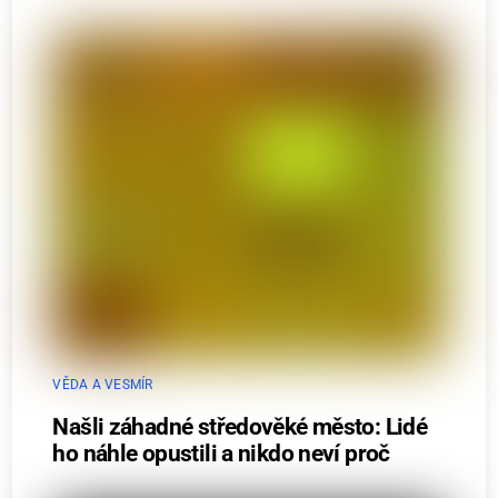
VĚDA A VESMÍR
Našli záhadné středověké město: Lidé
ho náhle opustili a nikdo neví proč