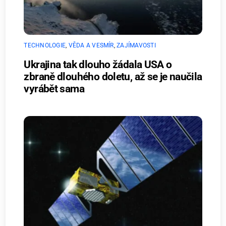
TECHNOLOGIE
,
VĚDA A VESMÍR
,
ZAJÍMAVOSTI
Ukrajina tak dlouho žádala USA o
zbraně dlouhého doletu, až se je naučila
vyrábět sama