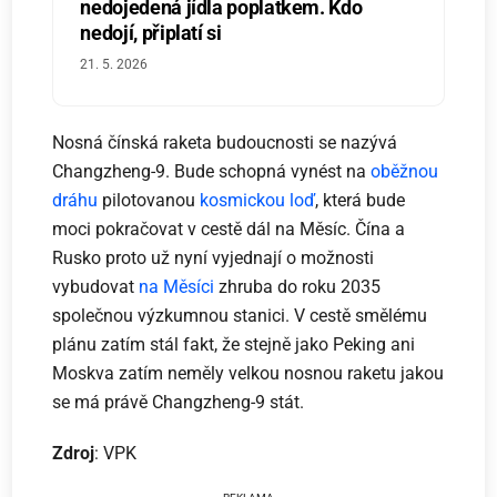
nedojedená jídla poplatkem. Kdo
nedojí, připlatí si
21. 5. 2026
Nosná čínská raketa budoucnosti se nazývá
Changzheng-9. Bude schopná vynést na
oběžnou
dráhu
pilotovanou
kosmickou loď
, která bude
moci pokračovat v cestě dál na Měsíc. Čína a
Rusko proto už nyní vyjednají o možnosti
vybudovat
na Měsíci
zhruba do roku 2035
společnou výzkumnou stanici. V cestě smělému
plánu zatím stál fakt, že stejně jako Peking ani
Moskva zatím neměly velkou nosnou raketu jakou
se má právě Changzheng-9 stát.
Zdroj
: VPK