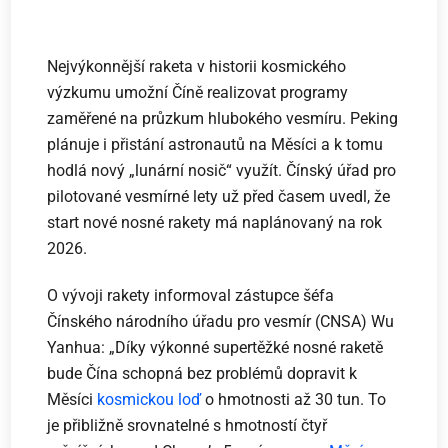
Nejvýkonnější raketa v historii kosmického
výzkumu umožní Číně realizovat programy
zaměřené na průzkum hlubokého vesmíru. Peking
plánuje i přistání astronautů na Měsíci a k tomu
hodlá nový „lunární nosič“ využít. Čínský úřad pro
pilotované vesmírné lety už před časem uvedl, že
start nové nosné rakety má naplánovaný na rok
2026.
O vývoji rakety informoval zástupce šéfa
Čínského národního úřadu pro vesmír (CNSA) Wu
Yanhua: „Díky výkonné supertěžké nosné raketě
bude Čína schopná bez problémů dopravit k
Měsíci
kosmickou loď
o hmotnosti až 30 tun. To
je přibližně srovnatelné s hmotností čtyř