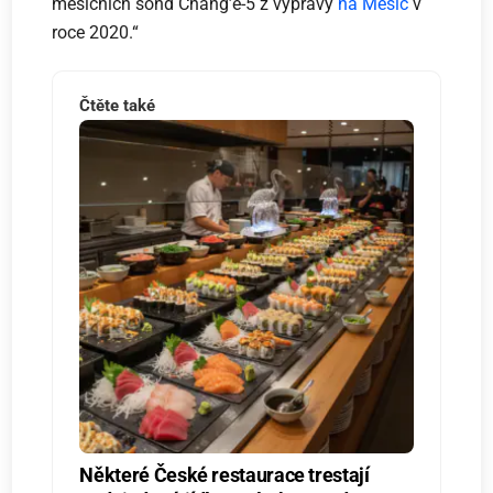
měsíčních sond Chang’e-5 z výpravy
na Měsíc
v
roce 2020.“
Čtěte také
Některé České restaurace trestají