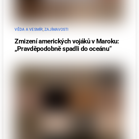
VĚDA A VESMÍR
,
ZAJÍMAVOSTI
Zmizení amerických vojáků v Maroku:
„Pravděpodobně spadli do oceánu“