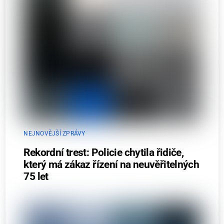
NEJNOVĚJŠÍ ZPRÁVY
Rekordní trest: Policie chytila řidiče,
který má zákaz řízení na neuvěřitelných
75 let