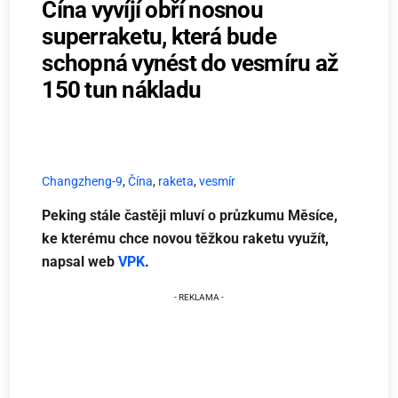
Čína vyvíjí obří nosnou
superraketu, která bude
schopná vynést do vesmíru až
150 tun nákladu
Changzheng-9
,
Čína
,
raketa
,
vesmír
Peking stále častěji mluví o průzkumu Měsíce,
ke kterému chce novou těžkou raketu využít,
napsal web
VPK
.