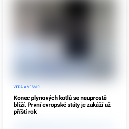
VĚDA A VESMÍR
Konec plynových kotlů se neuprostě
blíží. První evropské státy je zakáží už
příští rok