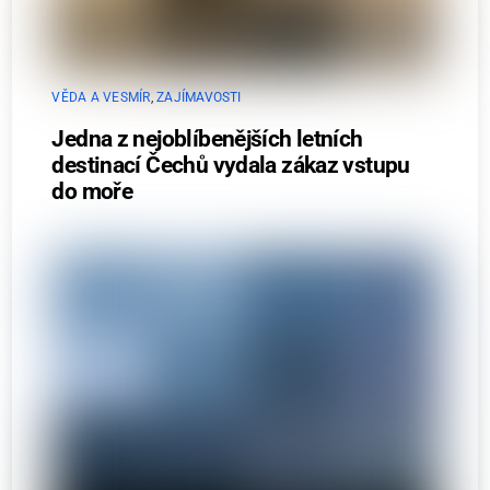
VĚDA A VESMÍR
,
ZAJÍMAVOSTI
Jedna z nejoblíbenějších letních
destinací Čechů vydala zákaz vstupu
do moře