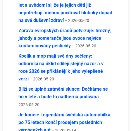
let a uvědomí si, že je jejich děti již
nepotřebují, mohou pociťovat hluboký dopad
na své duševní zdraví
– 2026-05-20
Zpráva evropských úřadů potvrzuje: hrozny,
jahody a pomeranče jsou ovoce nejvíce
kontaminovány pesticidy
– 2026-05-20
Kbelík a mop mají své dny sečteny:
odborníci na úklid sdílejí stejný názor a v
roce 2026 se přiklánějí k jeho vylepšené
verzi
– 2026-05-20
Blíží se úplné zatmění slunce: Dočkáme se
ho v létě a bude to nádherná podívaná
–
2026-05-20
Je konec: Legendární švédská automobilka
po 75 letech končí prodejem posledních
vyrobených aut
– 2026-05-19