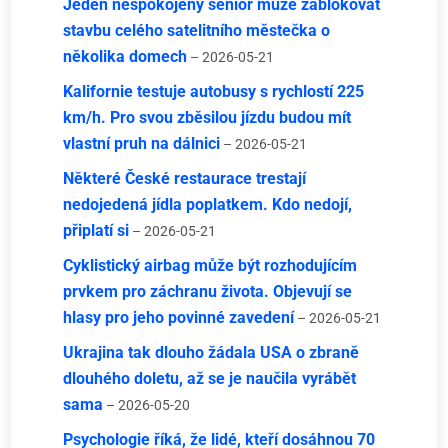
Jeden nespokojený senior může zablokovat
stavbu celého satelitního městečka o
několika domech
– 2026-05-21
Kalifornie testuje autobusy s rychlostí 225
km/h. Pro svou zběsilou jízdu budou mít
vlastní pruh na dálnici
– 2026-05-21
Některé České restaurace trestají
nedojedená jídla poplatkem. Kdo nedojí,
připlatí si
– 2026-05-21
Cyklistický airbag může být rozhodujícím
prvkem pro záchranu života. Objevují se
hlasy pro jeho povinné zavedení
– 2026-05-21
Ukrajina tak dlouho žádala USA o zbraně
dlouhého doletu, až se je naučila vyrábět
sama
– 2026-05-20
Psychologie říká, že lidé, kteří dosáhnou 70