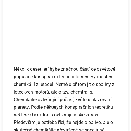
Několik desetiletí hýbe značnou částí celosvětové
populace konspirační teorie o tajném vypouštění
chemikálií z letadel. Nemělo přitom jít o spaliny z
leteckých motorů, ale o tzv. chemtrails.
Chemikálie ovlivňující počasí, kvůli ochlazování
planety. Podle některých konspiračních teoretiků
některé chemttrails ovlivňují lidské zdraví.
Především je potřeba říci, že nejde o palivo, ale o
skutečné chemikálie převážené ve speciálně