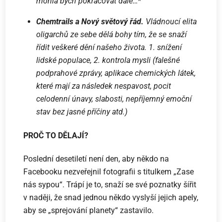
mohla bych pokračovat dále…*
Chemtrails a Nový světový řád.
Vládnoucí elita
oligarchů ze sebe dělá bohy tím, že se snaží
řídit veškeré dění našeho života. 1. snížení
lidské populace, 2. kontrola mysli (falešné
podprahové zprávy, aplikace chemických látek,
které mají za následek nespavost, pocit
celodenní únavy, slabosti, nepříjemný emoční
stav bez jasné příčiny atd.)
PROČ TO DĚLAJÍ?
Poslední desetiletí není den, aby někdo na
Facebooku nezveřejnil fotografii s titulkem „Zase
nás sypou“. Trápí je to, snaží se své poznatky šířit
v naději, že snad jednou někdo vyslyší jejich apely,
aby se „sprejování planety“ zastavilo.