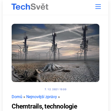
Skip
Menu
to
content
7. 12. 2021 13:33
Domů
»
Nejnovější zprávy
»
Chemtrails, technologie