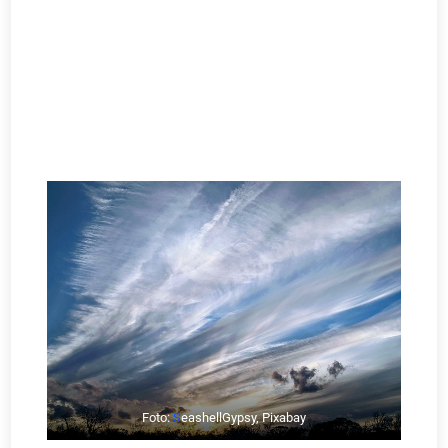
Foto:
S
eashellGypsy, Pixabay