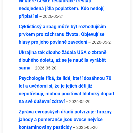
Některé České restaurace trestají
nedojedená jídla poplatkem. Kdo nedojí,
připlatí si
– 2026-05-21
Cyklistický airbag může být rozhodujícím
prvkem pro záchranu života. Objevují se
hlasy pro jeho povinné zavedení
– 2026-05-21
Ukrajina tak dlouho žádala USA o zbraně
dlouhého doletu, až se je naučila vyrábět
sama
– 2026-05-20
Psychologie říká, že lidé, kteří dosáhnou 70
let a uvědomí si, že je jejich děti již
nepotřebují, mohou pociťovat hluboký dopad
na své duševní zdraví
– 2026-05-20
Zpráva evropských úřadů potvrzuje: hrozny,
jahody a pomeranče jsou ovoce nejvíce
kontaminovány pesticidy
– 2026-05-20