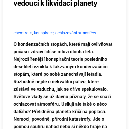
vedoucí k likvidaci planety
chemtrails
,
konspirace
,
ochlazování atmosféry
O kondenzačních stopách, které mají ovlivňovat
počasí i zdraví lidí se mluví dlouhá léta.
Nejrozšířenější konspirační teorie posledního
desetiletí vznikla k takzvaným kondenzačním
stopám, které po sobě zanechávají letadla.
Rozhodně nejde o nekvalitní palivo, které
zůstává ve vzduchu, jak se dříve spekulovalo.
Světové vlády se už davno přiznaly, že se snaží
ochlazovat atmosféru. Usilují ale také o něco
dalšího? Přelidněná planeta křičí na poplach.
Nemoci, povodně, přírodní katastrofy. Jde o
pouhou souhru náhod nebo si někdo hraje na