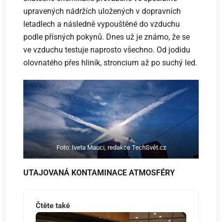
upravených nádržích uložených v dopravních
letadlech a následně vypouštěné do vzduchu
podle přísných pokynů. Dnes už je známo, že se
ve vzduchu testuje naprosto všechno. Od jodidu
olovnatého přes hliník, stroncium až po suchý led.
Foto: Iveta Mauci, redakce TechSvět.cz
UTAJOVANÁ KONTAMINACE ATMOSFÉRY
Čtěte také