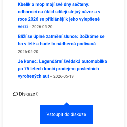
Kbelík a mop mají své dny sečteny:
odborníci na úklid sdílejí stejný názor a v
roce 2026 se přiklánějí k jeho vylepšené
verzi
– 2026-05-20
Blíží se úplné zatmění slunce: Dočkáme se
ho v létě a bude to nádherná podívaná
–
2026-05-20
Je konec: Legendární švédská automobilka
po 75 letech končí prodejem posledních
vyrobených aut
– 2026-05-19
Diskuze
0
Vstoupit do diskuze