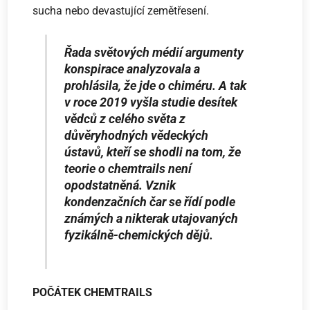
sucha nebo devastující zemětřesení.
Řada světových médií argumenty
konspirace analyzovala a
prohlásila, že jde o chiméru. A tak
v roce 2019 vyšla studie desítek
vědců z celého světa z
důvěryhodných vědeckých
ústavů, kteří se shodli na tom, že
teorie o chemtrails není
opodstatněná. Vznik
kondenzačních čar se řídí podle
známých a nikterak utajovaných
fyzikálně­-chemických dějů.
POČÁTEK CHEMTRAILS