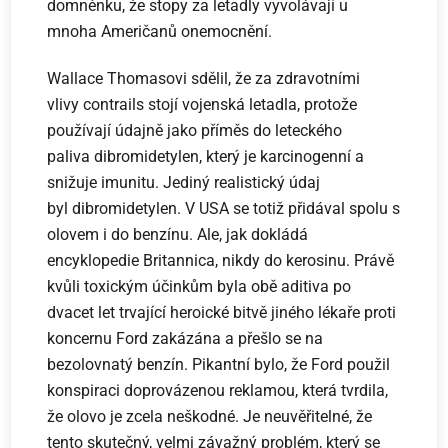
domněnku, že stopy za letadly vyvolávají u
mnoha Američanů onemocnění.
Wallace Thomasovi sdělil, že za zdravotními
vlivy contrails stojí vojenská letadla, protože
používají údajně jako příměs do leteckého
paliva dibromidetylen, který je karcinogenní a
snižuje imunitu. Jediný realistický údaj
byl dibromidetylen. V USA se totiž přidával spolu s
olovem i do benzínu. Ale, jak dokládá
encyklopedie Britannica, nikdy do kerosinu. Právě
kvůli toxickým účinkům byla obě aditiva po
dvacet let trvající heroické bitvě jiného lékaře proti
koncernu Ford zakázána a přešlo se na
bezolovnatý benzín. Pikantní bylo, že Ford použil
konspiraci doprovázenou reklamou, která tvrdila,
že olovo je zcela neškodné. Je neuvěřitelné, že
tento skutečný, velmi závažný problém, který se