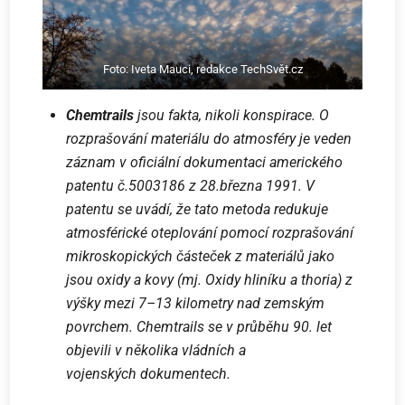
Foto: Iveta Mauci, redakce TechSvět.cz
Chemtrails
jsou fakta, nikoli konspirace. O
rozprašování materiálu do atmosféry je veden
záznam v oficiální dokumentaci amerického
patentu č.5003186 z 28.března 1991. V
patentu se uvádí, že tato metoda redukuje
atmosférické oteplování pomocí rozprašování
mikroskopických částeček z materiálů jako
jsou oxidy a kovy (mj. Oxidy hliníku a thoria) z
výšky mezi 7–13 kilometry nad zemským
povrchem. Chemtrails se v průběhu 90. let
objevili v několika vládních a
vojenských dokumentech.