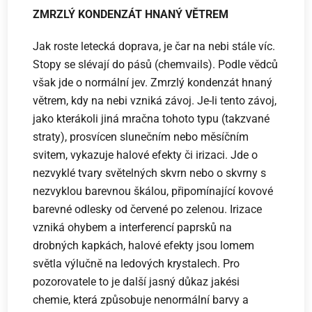
ZMRZLÝ KONDENZÁT HNANÝ VĚTREM
Jak roste letecká doprava, je čar na nebi stále víc.
Stopy se slévají do pásů (chemvails). Podle vědců
však jde o normální jev. Zmrzlý kondenzát hnaný
větrem, kdy na nebi vzniká závoj. Je­-li tento závoj,
jako kterákoli jiná mračna tohoto typu (takzvané
straty), prosvícen slunečním nebo měsíčním
svitem, vykazuje halové efekty či irizaci. Jde o
nezvyklé tvary světelných skvrn nebo o skvrny s
nezvyklou barevnou škálou, připomínající kovové
barevné odlesky od červené po zelenou. Irizace
vzniká ohybem a interferencí paprsků na
drobných kapkách, halové efekty jsou lomem
světla výlučně na ledových krystalech. Pro
pozorovatele to je další jasný důkaz jakési
chemie, která způsobuje nenormální barvy a