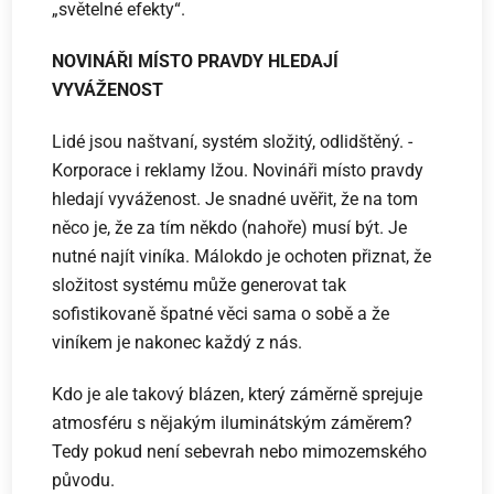
„světelné efekty“.
NOVINÁŘI MÍSTO PRAVDY HLEDAJÍ
VYVÁŽENOST
Lidé jsou naštvaní, systém složitý, odlidštěný. ­
Korporace i reklamy lžou. Novináři místo pravdy
hledají vyváženost. Je snadné uvěřit, že na tom
něco je, že za tím někdo (nahoře) musí být. Je
nutné najít viníka. Málokdo je ochoten přiznat, že
složitost systému může generovat tak
sofistikovaně špatné věci sama o sobě a že
viníkem je nakonec každý z nás.
Kdo je ale takový blázen, který záměrně sprejuje
atmosféru s nějakým iluminátským záměrem?
Tedy pokud není sebevrah nebo mimozemského
původu.