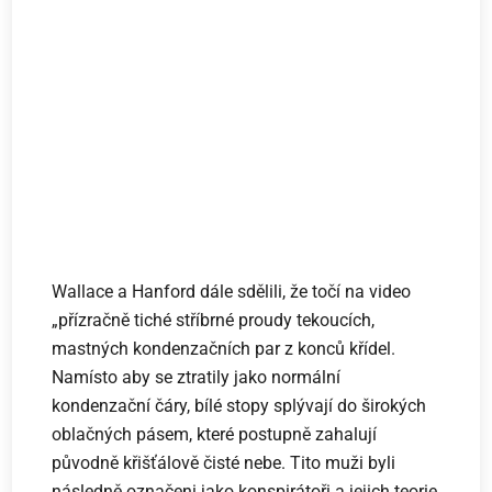
Wallace a Hanford dále sdělili, že točí na video
„přízračně tiché stříbrné proudy tekoucích,
mastných kondenzačních par z konců křídel.
Namísto aby se ztratily jako normální
kondenzační čáry, bílé stopy splývají do širokých
oblačných pásem, které postupně zahalují
původně křišťálově čisté nebe. Tito muži byli
následně označeni jako konspirátoři a jejich teorie