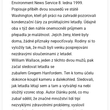
Environment News Service 8. ledna 1999.
Popisuje příběh dvou sousedů ve státě
Washington, kteří při práci na zahradě pozorovali
kondenzační čáry za prolétajícími letadly. Údajně
oba v týž den náhle onemocněli průjmem a
přepadla je malátnost. Jejich ženy, které byly
doma, žádné příznaky nepociťovaly. Rodiny si to
vyložily tak, že muži byli venku posprejováni
nezdravými sloučeninami z letadel.
William Wallace, jeden z těchto dvou mužů, pak
začal sledovat letadla se
zubařem Gregem Hanfordem. Ten k tomu účelu
dokonce koupil kameru a dalekohled. Sledovali,
jak letadla létají sem a tam a vytvářejí na nebi
složitý vzorec stop. Autor článku poté, co mu
zubař sdělil, že značné množství lidí trpí
nezvyklými zdravotními problémy, vyslovil