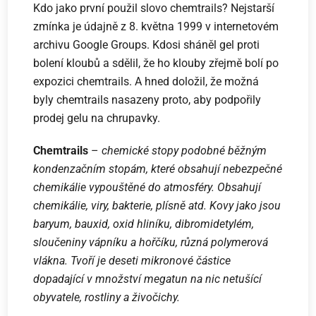
Kdo jako první použil slovo chemtrails? Nejstarší
zmínka je údajně z 8. května 1999 v internetovém
archivu Google Groups. Kdosi sháněl gel proti
bolení kloubů a sdělil, že ho klouby zřejmě bolí po
expozici chemtrails. A hned doložil, že možná
byly chemtrails nasazeny proto, aby podpořily
prodej gelu na chrupavky.
Chemtrails
–
chemické stopy podobné běžným
kondenzačním stopám, které obsahují nebezpečné
chemikálie vypouštěné do atmosféry. Obsahují
chemikálie, viry, bakterie, plísně atd. Kovy jako jsou
baryum, bauxid, oxid hliníku, dibromidetylém,
sloučeniny vápníku a hořčíku, různá polymerová
vlákna. Tvoří je deseti mikronové částice
dopadající v množství megatun na nic netušící
obyvatele, rostliny a živočichy.