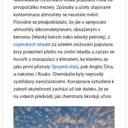
prvopočátku mezery. Způsoby a účely utajované
kontaminace atmosféry se neustále měnil.
Původně se předpokládalo, že jde o sprejování
atmosféry dibromidetylenem, obsaženým v
kerosinu (letecký benzín nebo letecký petrolej), z
vojenských letadel
za účelem snižování populace,
brzy podezření přešlo na civilní letadla a začalo se
hovořit o manipulaci s klimatem, ke kterému se
jako první přiznaly
Spojené státy
, pak Anglie, Čína,
a nakonec i Rusko. Chemikálie byly nejnověji
vystřídány nanočásticemi. Konspirace vytvořené k
zakrytí skutečností zachází až tak daleko, že se
na videích předvádí, jak chemtrails likvidují ufoni.