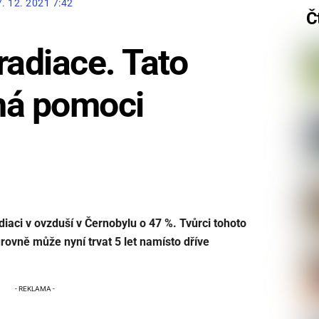
7. 12. 2021 7:42
Č
radiace. Tato
má pomoci
diaci v ovzduší v Černobylu o 47 %. Tvůrci tohoto
rovně může nyní trvat 5 let namísto dříve