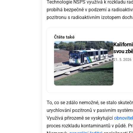
Technologie NSPS využívá k rozkladu radi
probíhá bezpečně v podzemí a radioaktivn
pozitronu s radioaktivním izotopem docház
Čtěte také
Kaliforn
svou zbě
21. 5. 2026
To, co se zdálo nemožné, se stalo skuteč
urychlování pozitronů v pasivním systém
Využívá přirozeně se vyskytující
obnovite
proces rozkladu kontaminantů v půdě. Prá