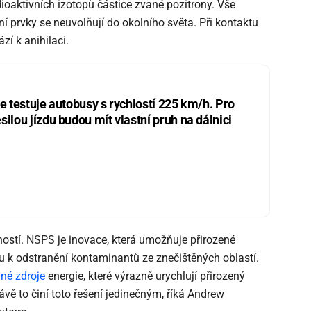
oaktivních izotopů částice zvané pozitrony. Vše
í prvky se neuvolňují do okolního světa. Při kontaktu
í k anihilaci.
ie testuje autobusy s rychlostí 225 km/h. Pro
silou jízdu budou mít vlastní pruh na dálnici
ností. NSPS je inovace, která umožňuje přirozené
u k odstranění kontaminantů ze znečištěných oblastí.
lné zdroje
energie, které výrazně urychlují přirozený
vě to činí toto řešení jedinečným, říká Andrew