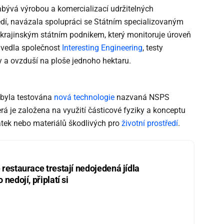
zabývá výrobou a komercializací udržitelných
ředí, navázala spolupráci se Státním specializovaným
krajinským státním podnikem, který monitoruje úroveň
uvedla společnost
Interesting Engineering
, testy
 a ovzduší na ploše jednoho hektaru.
 byla testována
nová technologie
nazvaná NSPS
rá je založena na využití částicové fyziky a konceptu
átek nebo materiálů škodlivých pro
životní prostředí
.
restaurace trestají nedojedená jídla
nedojí, připlatí si