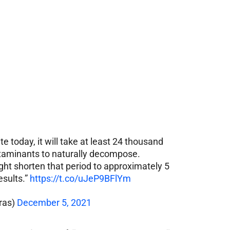
ite today, it will take at least 24 thousand
ntaminants to naturally decompose.
ght shorten that period to approximately 5
esults.”
https://t.co/uJeP9BFlYm
ras)
December 5, 2021