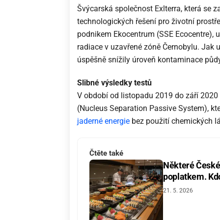
Švýcarská společnost Exlterra, která se 
technologických řešení pro životní prost
podnikem Ekocentrum (SSE Ecocentre), u
radiace v uzavřené zóně Černobylu. Jak 
úspěšně snížily úroveň kontaminace půdy
Slibné výsledky testů
V období od listopadu 2019 do září 2020
(Nucleus Separation Passive System), kte
jaderné energie
bez použití chemických l
Čtěte také
Některé České 
poplatkem. Kdo 
21. 5. 2026