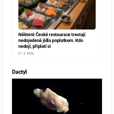
Některé České restaurace trestají
nedojedená jídla poplatkem. Kdo
nedojí, připlatí si
21. 5. 2026
Dactyl