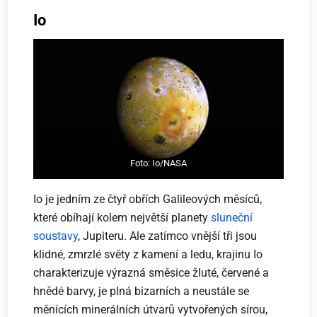
Io
Foto: Io/NASA
Io je jedním ze čtyř obřích Galileových měsíců,
které obíhají kolem největší planety
sluneční
soustavy
, Jupiteru. Ale zatímco vnější tři jsou
klidné, zmrzlé světy z kamení a ledu, krajinu Io
charakterizuje výrazná směsice žluté, červené a
hnědé barvy, je plná bizarních a neustále se
měnících minerálních útvarů vytvořených sírou,