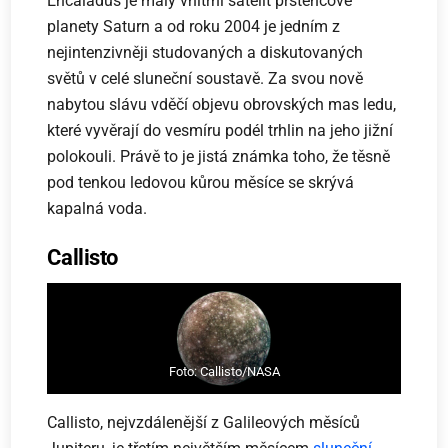
Encaladus je malý vnitřní satelit prstencové
planety Saturn a od roku 2004 je jedním z
nejintenzivněji studovaných a diskutovaných
světů v celé sluneční soustavě. Za svou nově
nabytou slávu vděčí objevu obrovských mas ledu,
které vyvěrají do vesmíru podél trhlin na jeho jižní
polokouli. Právě to je jistá známka toho, že těsně
pod tenkou ledovou kůrou měsíce se skrývá
kapalná voda.
Callisto
Foto: Callisto/NASA
Callisto, nejvzdálenější z Galileových měsíců