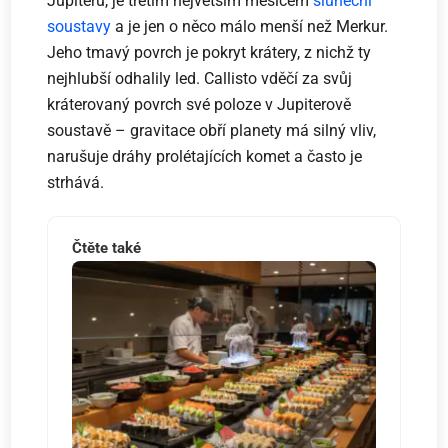
Jupiteru, je třetím největším měsícem
sluneční
soustavy
a je jen o něco málo menší než Merkur.
Jeho tmavý povrch je pokryt krátery, z nichž ty
nejhlubší odhalily led. Callisto vděčí za svůj
kráterovaný povrch své poloze v Jupiterově
soustavě – gravitace obří planety má silný vliv,
narušuje dráhy prolétajících komet a často je
strhává.
Čtěte také