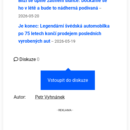
Blíží se úplné zatmění slunce: Dočkáme se
ho v létě a bude to nádherná podívaná
–
2026-05-20
Je konec: Legendární švédská automobilka
po 75 letech končí prodejem posledních
vyrobených aut
– 2026-05-19
Diskuze
0
Vstoupit do diskuze
Autor:
Petr Vyhnánek