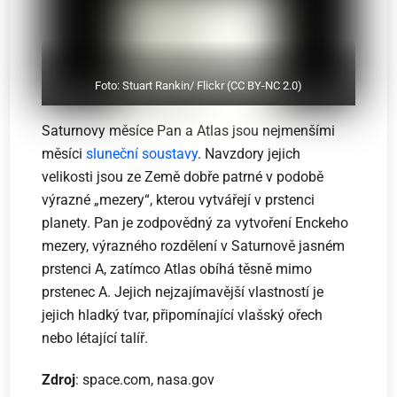
Foto: Stuart Rankin/ Flickr (CC BY-NC 2.0)
Saturnovy měsíce Pan a Atlas jsou nejmenšími
měsíci
sluneční soustavy
. Navzdory jejich
velikosti jsou ze Země dobře patrné v podobě
výrazné „mezery“, kterou vytvářejí v prstenci
planety. Pan je zodpovědný za vytvoření Enckeho
mezery, výrazného rozdělení v Saturnově jasném
prstenci A, zatímco Atlas obíhá těsně mimo
prstenec A. Jejich nejzajímavější vlastností je
jejich hladký tvar, připomínající vlašský ořech
nebo létající talíř.
Zdroj
: space.com, nasa.gov