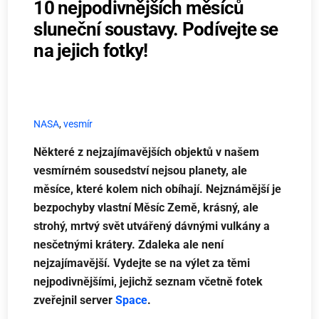
10 nejpodivnějších měsíců
sluneční soustavy. Podívejte se
na jejich fotky!
NASA
,
vesmír
Některé z nejzajímavějších objektů v našem
vesmírném sousedství nejsou planety, ale
měsíce, které kolem nich obíhají. Nejznámější je
bezpochyby vlastní Měsíc Země, krásný, ale
strohý, mrtvý svět utvářený dávnými vulkány a
nesčetnými krátery. Zdaleka ale není
nejzajímavější. Vydejte se na výlet za těmi
nejpodivnějšími, jejichž seznam včetně fotek
zveřejnil server
Space
.