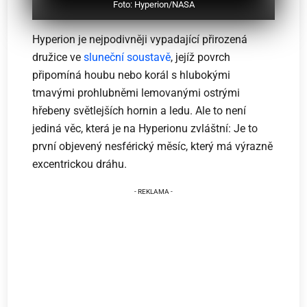
Foto: Hyperion/NASA
Hyperion je nejpodivněji vypadající přirozená
družice ve
sluneční soustavě
, jejíž povrch
připomíná houbu nebo korál s hlubokými
tmavými prohlubněmi lemovanými ostrými
hřebeny světlejších hornin a ledu. Ale to není
jediná věc, která je na Hyperionu zvláštní: Je to
první objevený nesférický měsíc, který má výrazně
excentrickou dráhu.