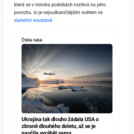
která se v mnoha podobách rozlévá na jeho
povrchu. Io je nejvulkaničtějším světem ve
sluneční soustavě
.
Čtěte také
Ukrajina tak dlouho žádala USA o
zbraně dlouhého doletu, až se je
naučila vyrábět sama