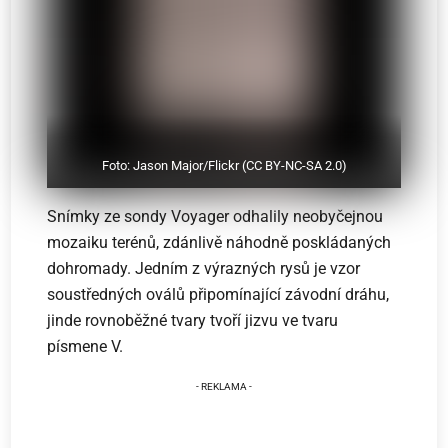
Foto: Jason Major/Flickr (CC BY-NC-SA 2.0)
Snímky ze sondy Voyager odhalily neobyčejnou
mozaiku terénů, zdánlivě náhodně poskládaných
dohromady. Jedním z výrazných rysů je vzor
soustředných oválů připomínající závodní dráhu,
jinde rovnoběžné tvary tvoří jizvu ve tvaru
písmene V.