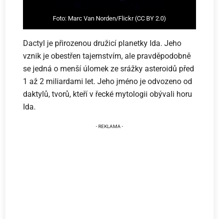
Foto: Marc Van Norden/Flickr (CC BY 2.0)
Dactyl je přirozenou družicí planetky Ida. Jeho
vznik je obestřen tajemstvím, ale pravděpodobně
se jedná o menší úlomek ze srážky asteroidů před
1 až 2 miliardami let. Jeho jméno je odvozeno od
daktylů, tvorů, kteří v řecké mytologii obývali horu
Ida.