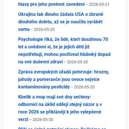
hlasy pro jeho povinné zavedení
– 2026-05-21
Ukrajina tak dlouho žádala USA o zbraně
dlouhého doletu, až se je naučila vyrábět
sama
– 2026-05-20
Psychologie říká, že lidé, kteří dosáhnou 70
let a uvědomí si, že je jejich děti již
nepotřebují, mohou pociťovat hluboký dopad
na své duševní zdraví
– 2026-05-20
Zpráva evropských úřadů potvrzuje: hrozny,
jahody a pomeranče jsou ovoce nejvíce
kontaminovány pesticidy
– 2026-05-20
Kbelík a mop mají své dny sečteny:
odborníci na úklid sdílejí stejný názor a v
roce 2026 se přiklánějí k jeho vylepšené
verzi
– 2026-05-20