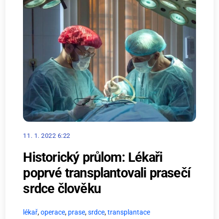
11. 1. 2022 6:22
Historický průlom: Lékaři
poprvé transplantovali prasečí
srdce člověku
lékař
,
operace
,
prase
,
srdce
,
transplantace