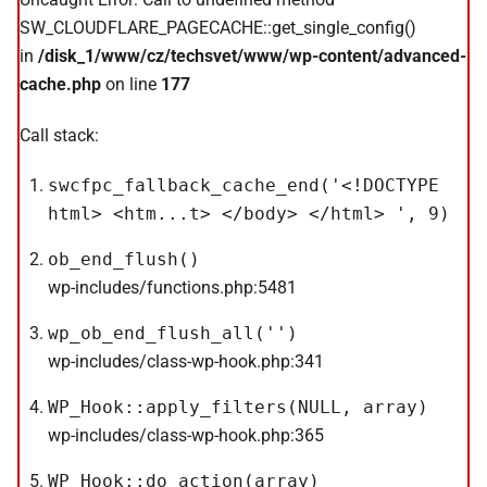
SW_CLOUDFLARE_PAGECACHE::get_single_config()
in
/disk_1/www/cz/techsvet/www/wp-content/advanced-
cache.php
on line
177
Call stack:
swcfpc_fallback_cache_end('<!DOCTYPE
html> <htm...t> </body> </html> ', 9)
ob_end_flush()
wp-includes/functions.php:5481
wp_ob_end_flush_all('')
wp-includes/class-wp-hook.php:341
WP_Hook::apply_filters(NULL, array)
wp-includes/class-wp-hook.php:365
WP_Hook::do_action(array)