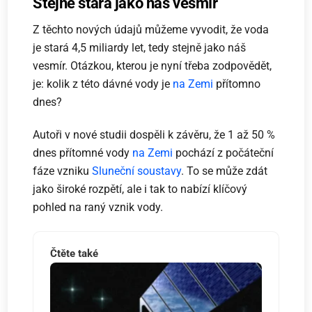
Stejně stará jako náš vesmír
Z těchto nových údajů můžeme vyvodit, že voda
je stará 4,5 miliardy let, tedy stejně jako náš
vesmír. Otázkou, kterou je nyní třeba zodpovědět,
je: kolik z této dávné vody je
na Zemi
přítomno
dnes?
Autoři v nové studii dospěli k závěru, že 1 až 50 %
dnes přítomné vody
na Zemi
pochází z počáteční
fáze vzniku
Sluneční soustavy
. To se může zdát
jako široké rozpětí, ale i tak to nabízí klíčový
pohled na raný vznik vody.
Čtěte také