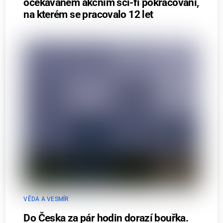
očekávaném akčním sci-fi pokračování,
na kterém se pracovalo 12 let
VĚDA A VESMÍR
Do Česka za pár hodin dorazí bouřka.