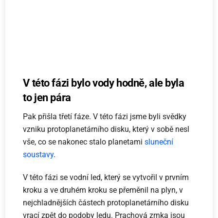
V této fázi bylo vody hodně, ale byla
to jen pára
Pak přišla třetí fáze. V této fázi jsme byli svědky
vzniku protoplanetárního disku, který v sobě nesl
vše, co se nakonec stalo planetami
sluneční
soustavy
.
V této fázi se vodní led, který se vytvořil v prvním
kroku a ve druhém kroku se přeměnil na plyn, v
nejchladnějších částech protoplanetárního disku
vrací zpět do podoby ledu. Prachová zrnka jsou