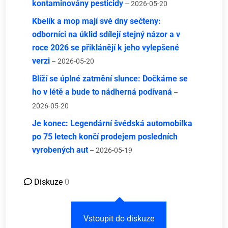
kontaminovány pesticidy
– 2026-05-20
Kbelík a mop mají své dny sečteny:
odborníci na úklid sdílejí stejný názor a v
roce 2026 se přiklánějí k jeho vylepšené
verzi
– 2026-05-20
Blíží se úplné zatmění slunce: Dočkáme se
ho v létě a bude to nádherná podívaná
–
2026-05-20
Je konec: Legendární švédská automobilka
po 75 letech končí prodejem posledních
vyrobených aut
– 2026-05-19
Diskuze
0
Vstoupit do diskuze