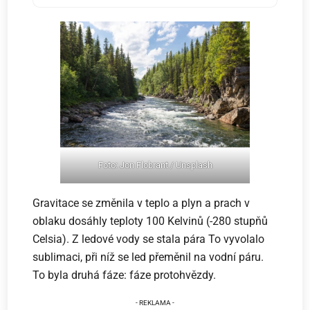
Foto: Jon Flobrant / Unsplash
Gravitace se změnila v teplo a plyn a prach v
oblaku dosáhly teploty 100 Kelvinů (-280 stupňů
Celsia). Z ledové vody se stala pára To vyvolalo
sublimaci, při níž se led přeměnil na vodní páru.
To byla druhá fáze: fáze protohvězdy.