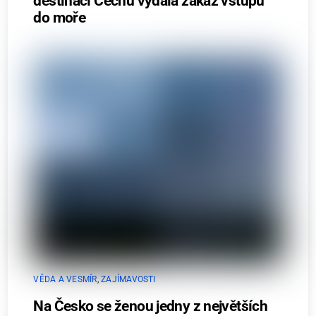
destinací Čechů vydala zákaz vstupu
do moře
VĚDA A VESMÍR
,
ZAJÍMAVOSTI
Na Česko se ženou jedny z největších