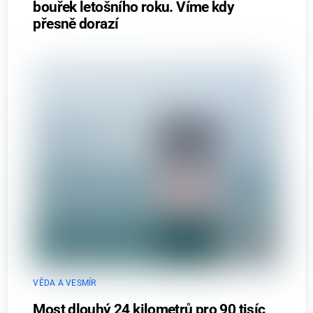
bouřek letošního roku. Víme kdy
přesně dorazí
VĚDA A VESMÍR
Most dlouhý 24 kilometrů pro 90 tisíc