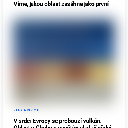
Víme, jakou oblast zasáhne jako první
VĚDA A VESMÍR
V srdci Evropy se probouzí vulkán.
Oblast u Chebu s napětím sledují vědci