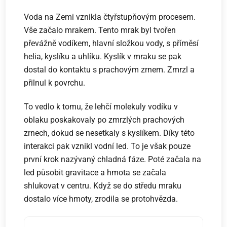
Voda na Zemi vznikla čtyřstupňovým procesem.
Vše začalo mrakem. Tento mrak byl tvořen
převážně vodíkem, hlavní složkou vody, s příměsí
helia, kyslíku a uhlíku. Kyslík v mraku se pak
dostal do kontaktu s prachovým zrnem. Zmrzl a
přilnul k povrchu.
To vedlo k tomu, že lehčí molekuly vodíku v
oblaku poskakovaly po zmrzlých prachových
zrnech, dokud se nesetkaly s kyslíkem. Díky této
interakci pak vznikl vodní led. To je však pouze
první krok nazývaný chladná fáze. Poté začala na
led působit gravitace a hmota se začala
shlukovat v centru. Když se do středu mraku
dostalo více hmoty, zrodila se protohvězda.