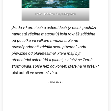
Foto: Jonatan Pie / Unsplash
„Voda v kometách a asteroidech (z nichž pochází
naprostá většina meteoritů) byla rovněž zděděna
od počátku ve velkém množství. Země
pravděpodobně zdědila svou původní vodu
převážně od planetesimál, které mají být
předchůdci asteroidů a planet, z nichž se Země
zformovala, spíše než od komet, které na ni pršely,“
píší autoři ve svém závěru.