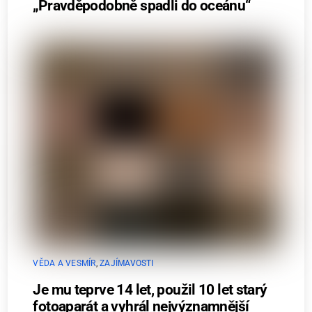
„Pravděpodobně spadli do oceánu“
VĚDA A VESMÍR
,
ZAJÍMAVOSTI
Je mu teprve 14 let, použil 10 let starý
fotoaparát a vyhrál nejvýznamnější