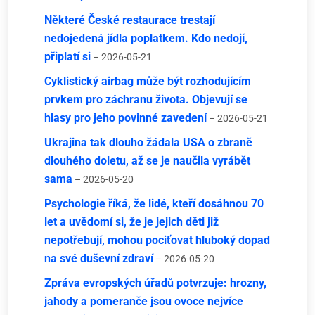
Některé České restaurace trestají
nedojedená jídla poplatkem. Kdo nedojí,
připlatí si
– 2026-05-21
Cyklistický airbag může být rozhodujícím
prvkem pro záchranu života. Objevují se
hlasy pro jeho povinné zavedení
– 2026-05-21
Ukrajina tak dlouho žádala USA o zbraně
dlouhého doletu, až se je naučila vyrábět
sama
– 2026-05-20
Psychologie říká, že lidé, kteří dosáhnou 70
let a uvědomí si, že je jejich děti již
nepotřebují, mohou pociťovat hluboký dopad
na své duševní zdraví
– 2026-05-20
Zpráva evropských úřadů potvrzuje: hrozny,
jahody a pomeranče jsou ovoce nejvíce