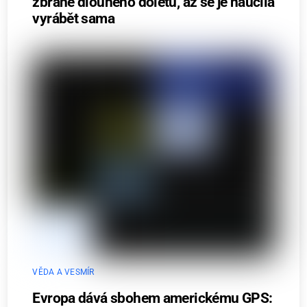
zbraně dlouhého doletu, až se je naučila
vyrábět sama
VĚDA A VESMÍR
Evropa dává sbohem americkému GPS: