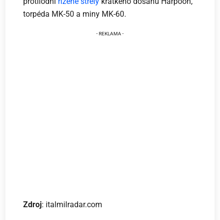
protilodní
řízené střely
krátkého dosahu Harpoon,
torpéda MK-50 a miny MK-60.
Zdroj
: italmilradar.com