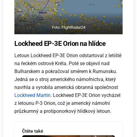
Foto: FlightRadar24
Lockheed EP-3E Orion na hlídce
Letoun Lockheed EP-3E Orion odstartoval z letiště
na řeckém ostrově Kréta. Poté se objevil nad
Bulharskem a pokračoval směrem k Rumunsku.
Jedná se o stroj amerického námořnictva, který
navrhla a vyrobila americká obranná společnost
Lockheed Martin
. Lockheed EP-3E Orion vycházel
z letounu P-3 Orion, což je americký námořní
průzkumný a protiponorkový hlídkový letoun.
Čtěte také