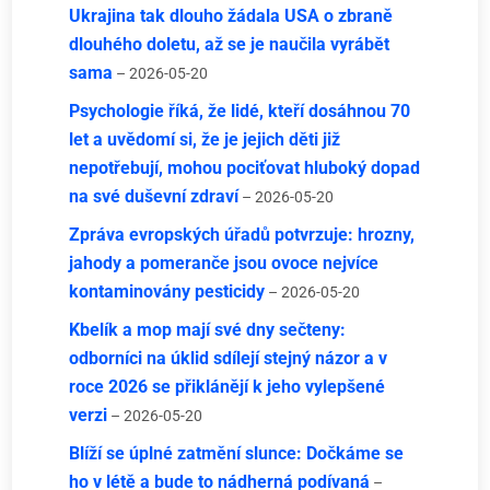
Ukrajina tak dlouho žádala USA o zbraně
dlouhého doletu, až se je naučila vyrábět
sama
– 2026-05-20
Psychologie říká, že lidé, kteří dosáhnou 70
let a uvědomí si, že je jejich děti již
nepotřebují, mohou pociťovat hluboký dopad
na své duševní zdraví
– 2026-05-20
Zpráva evropských úřadů potvrzuje: hrozny,
jahody a pomeranče jsou ovoce nejvíce
kontaminovány pesticidy
– 2026-05-20
Kbelík a mop mají své dny sečteny:
odborníci na úklid sdílejí stejný názor a v
roce 2026 se přiklánějí k jeho vylepšené
verzi
– 2026-05-20
Blíží se úplné zatmění slunce: Dočkáme se
ho v létě a bude to nádherná podívaná
–