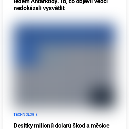
ledem Antarktidy. To, co objevil vědci
nedokázali vysvětlit
TECHNOLOGIE
Desítky milionů dolarů škod a měsíce