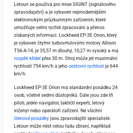
Letoun se používá pro mise SIGINT (signálového
zpravodajství) a je vybaven nejmodernějším
elektronickým průzkumným zařízením, které
umožňuje velmi rychlé zpracování a přenos
získaných informací. Lockheed EP-3E Orion, který
je vybaven čtyřmi turbovrtulovými motory Allison
T56-A-14, je 35,57 m dlouhý, 10,27 m vysoký a má
rozpětí křídel
přes 30 m. Stroj může jet maximální
rychlostí 754 km/h a jeho
cestovní rychlost
je 644
km/h.
Lockheed EP-3E Orion má standardní posádku 24
osob, včetně sedmi důstojníků. Dále jsou zde tři
piloti, jeden navigátor, taktičtí experti, letový
inženýr nebo operátoři zařízení. Ne všichni
členové posádky
jsou zpravodajští specialisté.
Letoun může nést celou řadu zbraní, například