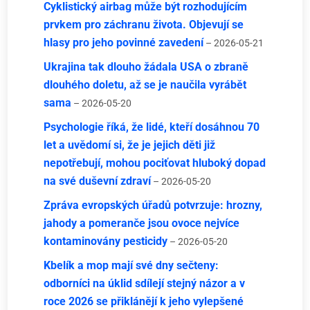
Cyklistický airbag může být rozhodujícím
prvkem pro záchranu života. Objevují se
hlasy pro jeho povinné zavedení
– 2026-05-21
Ukrajina tak dlouho žádala USA o zbraně
dlouhého doletu, až se je naučila vyrábět
sama
– 2026-05-20
Psychologie říká, že lidé, kteří dosáhnou 70
let a uvědomí si, že je jejich děti již
nepotřebují, mohou pociťovat hluboký dopad
na své duševní zdraví
– 2026-05-20
Zpráva evropských úřadů potvrzuje: hrozny,
jahody a pomeranče jsou ovoce nejvíce
kontaminovány pesticidy
– 2026-05-20
Kbelík a mop mají své dny sečteny:
odborníci na úklid sdílejí stejný názor a v
roce 2026 se přiklánějí k jeho vylepšené