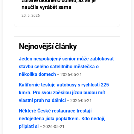
zbraně dlouhého doletu, až se je
naučila vyrábět sama
20. 5. 2026
Nejnovější články
Jeden nespokojený senior může zablokovat
stavbu celého satelitního městečka o
několika domech
– 2026-05-21
Kalifornie testuje autobusy s rychlostí 225
km/h. Pro svou zběsilou jízdu budou mít
vlastní pruh na dálnici
– 2026-05-21
Některé České restaurace trestají
nedojedená jídla poplatkem. Kdo nedojí,
připlatí si
– 2026-05-21