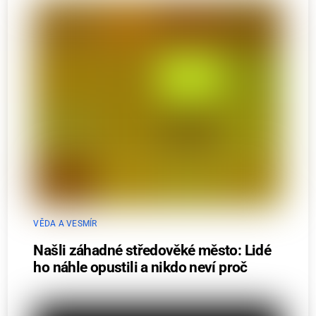
VĚDA A VESMÍR
Našli záhadné středověké město: Lidé
ho náhle opustili a nikdo neví proč