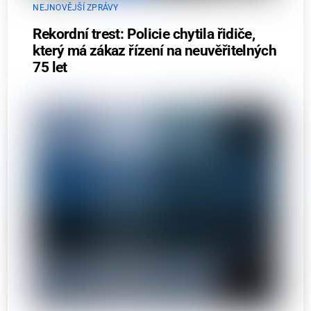
NEJNOVĚJŠÍ ZPRÁVY
Rekordní trest: Policie chytila řidiče,
který má zákaz řízení na neuvěřitelných
75 let