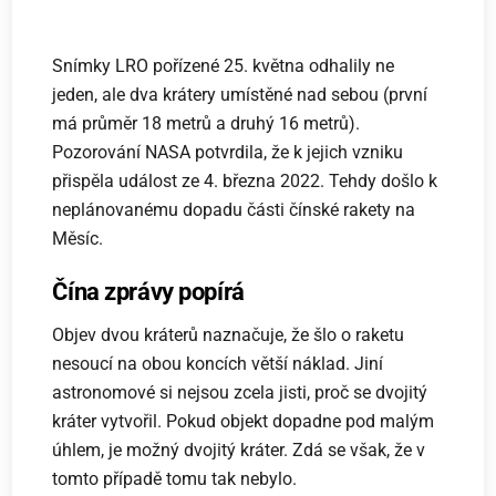
Snímky LRO pořízené 25. května odhalily ne
jeden, ale dva krátery umístěné nad sebou (první
má průměr 18 metrů a druhý 16 metrů).
Pozorování NASA potvrdila, že k jejich vzniku
přispěla událost ze 4. března 2022. Tehdy došlo k
neplánovanému dopadu části čínské rakety na
Měsíc.
Čína zprávy popírá
Objev dvou kráterů naznačuje, že šlo o raketu
nesoucí na obou koncích větší náklad. Jiní
astronomové si nejsou zcela jisti, proč se dvojitý
kráter vytvořil. Pokud objekt dopadne pod malým
úhlem, je možný dvojitý kráter. Zdá se však, že v
tomto případě tomu tak nebylo.