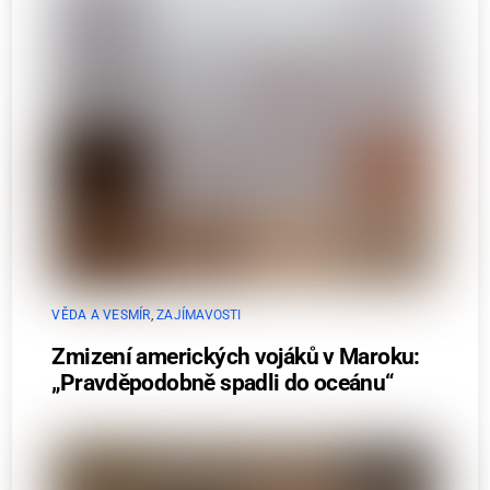
VĚDA A VESMÍR
,
ZAJÍMAVOSTI
Zmizení amerických vojáků v Maroku:
„Pravděpodobně spadli do oceánu“