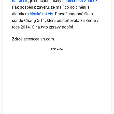
na Měsíc
, je součástí rakety
společnosti SpaceX
.
Pak dospěli k závěru, že mají co do činění s
úlomkem
čínské rakety
. Pravděpodobně šlo o
sondu Chang 5-T1, která odstartovala ze Země v
roce 2014. Čína tyto zprávy popírá.
Zdroj
: sciencealert.com