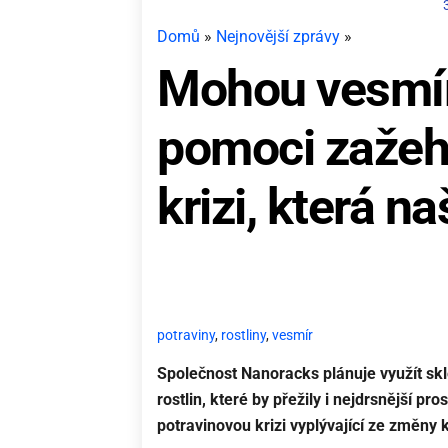
Domů
»
Nejnovější zprávy
»
Mohou vesmír
pomoci zažeh
krizi, která n
potraviny
,
rostliny
,
vesmír
Společnost Nanoracks plánuje využít sk
rostlin, které by přežily i nejdrsnější pr
potravinovou krizi vyplývající ze změny