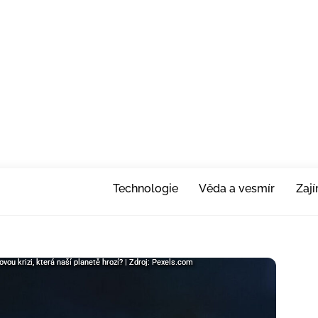
Technologie
Věda a vesmír
Zaj
u krizi, která naší planetě hrozí? | Zdroj: Pexels.com
ou krizi, která naší planetě hrozí? | Zdroj: Pexels.com