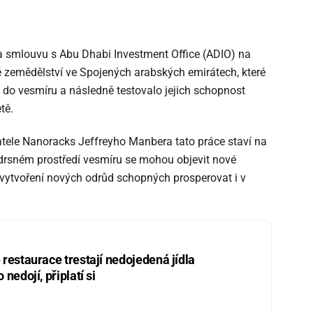
a smlouvu s Abu Dhabi Investment Office (ADIO) na
 zemědělství ve Spojených arabských emirátech, které
i do vesmíru a následně testovalo jejich schopnost
tě.
atele Nanoracks Jeffreyho Manbera tato práce staví na
v drsném prostředí vesmíru se mohou objevit nové
k vytvoření nových odrůd schopných prosperovat i v
restaurace trestají nedojedená jídla
nedojí, připlatí si