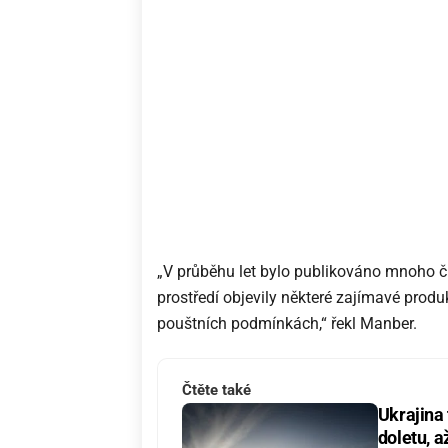
„V průběhu let bylo publikováno mnoho čl
prostředí objevily některé zajímavé prod
pouštních podmínkách,“ řekl Manber.
Čtěte také
Ukrajina
doletu, a