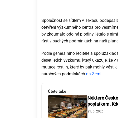
Společnost se sídlem v Texasu podepsal
otevření výzkumného centra pro vesmírné
by zkoumalo odolné plodiny, létalo s nim
růst v suchých podmínkách na naší plane
Podle generálního ředitele a spoluzaklad
desetiletích výzkumu, který ukazuje, že 
mutace rostlin, které by pak mohly vést 
náročných podmínkách
na Zemi
.
Čtěte také
Některé České 
poplatkem. Kdo 
21. 5. 2026