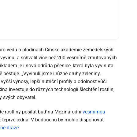
u pro vědu o plodinách Čínské akademie zemědělských
í vyvinul a schválil více než 200 vesmírně zmutovaných
říkladem je i nová odrůda pšenice, která byla vyvinuta
pěstuje. „Vyvinuli jsme i různé druhy zeleniny,
 vyšší výnosy, lepší nutriční profily a odolnost vůči
na investuje do různých technologií šlechtění rostlin,
y svých obyvatel.
e rostliny posílat buď na Mezinárodní
vesmírnou
níž teprve jedná. V budoucnu by mohlo disponovat
né dráze
.