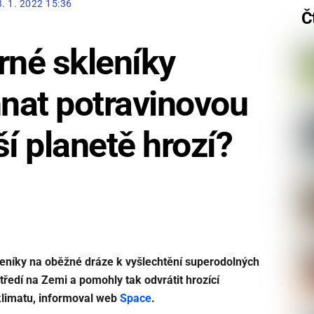
3. 1. 2022 15:36
Č
né skleníky
nat potravinovou
aší planetě hrozí?
leníky na oběžné dráze k vyšlechtění superodolných
ostředí na Zemi a pomohly tak odvrátit hrozící
 klimatu, informoval web
Space
.