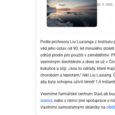
20. 5. 2026
Podle profesora Liu Luxianga z Institut
věd jeho ústav od 90. let minulého stolet
odrůd plodin pro použití v zemědělství. P
vesmírným šlechtěním a dnes se už v Číně 
kukuřice a sóji. Jsou to odrůdy, které mají
chorobám a teplotám,“ řekl Liu Luxiang. Čí
aby byla schopna uživit téměř 1,4 miliard
Vesmírné farmářské centrum StarLab bud
stanici
, nebo v rámci jiné spolupráce o 
vlastními samostatnými skleníky na
oběž