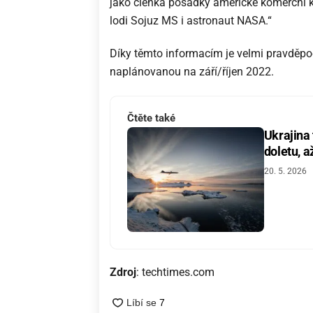
jako členka posádky americké komerční 
lodi Sojuz MS i astronaut NASA.“
Díky těmto informacím je velmi pravděpo
naplánovanou na září/říjen 2022.
Čtěte také
Ukrajina
doletu, a
20. 5. 2026
Zdroj
: techtimes.com