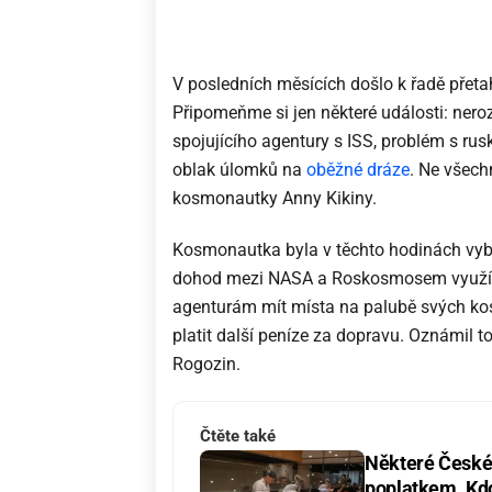
V posledních měsících došlo k řadě p
Připomeňme si jen některé události: nero
spojujícího agentury s ISS, problém s rus
oblak úlomků na
oběžné dráze
. Ne všech
kosmonautky Anny Kikiny.
Kosmonautka byla v těchto hodinách vybr
dohod mezi NASA a Roskosmosem využí
agenturám mít místa na palubě svých kos
platit další peníze za dopravu. Oznámil t
Rogozin.
Čtěte také
Některé České 
poplatkem. Kdo 