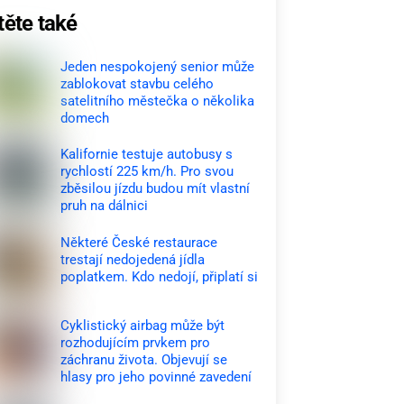
těte také
Jeden nespokojený senior může
zablokovat stavbu celého
satelitního městečka o několika
domech
Kalifornie testuje autobusy s
rychlostí 225 km/h. Pro svou
zběsilou jízdu budou mít vlastní
pruh na dálnici
Některé České restaurace
trestají nedojedená jídla
poplatkem. Kdo nedojí, připlatí si
Cyklistický airbag může být
rozhodujícím prvkem pro
záchranu života. Objevují se
hlasy pro jeho povinné zavedení