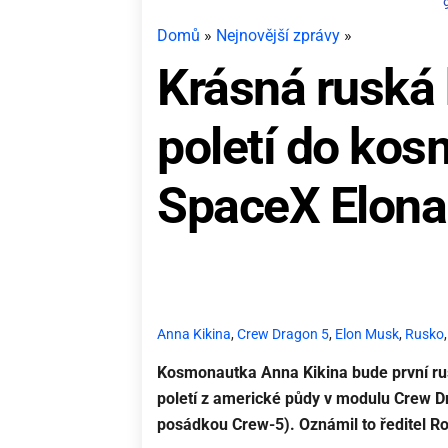
Domů
»
Nejnovější zprávy
»
Krásná ruská
poletí do kos
SpaceX Elon
Anna Kikina
,
Crew Dragon 5
,
Elon Musk
,
Rusko
Kosmonautka Anna Kikina bude první rus
poletí z americké půdy v modulu Crew 
posádkou Crew-5). Oznámil to ředitel 