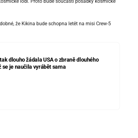
kosmické lodi. Proto bude součástí posádky kosmické
dobné, že Kikina bude schopna letět na misi Crew-5
 tak dlouho žádala USA o zbraně dlouhého
ž se je naučila vyrábět sama