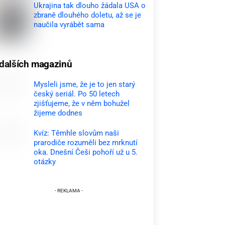
Ukrajina tak dlouho žádala USA o
zbraně dlouhého doletu, až se je
naučila vyrábět sama
dalších magazinů
Mysleli jsme, že je to jen starý
český seriál. Po 50 letech
zjišťujeme, že v něm bohužel
žijeme dodnes
Kvíz: Těmhle slovům naši
prarodiče rozuměli bez mrknutí
oka. Dnešní Češi pohoří už u 5.
otázky