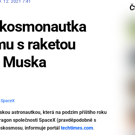
9. 12. 2021 7:41
Č
 kosmonautka
mu s raketou
a Muska
,
SpaceX
kou astronautkou, která na podzim příštího roku
Dragon společnosti SpaceX (pravděpodobně s
Roskosmosu
,
informuje portál
techtimes.com
.