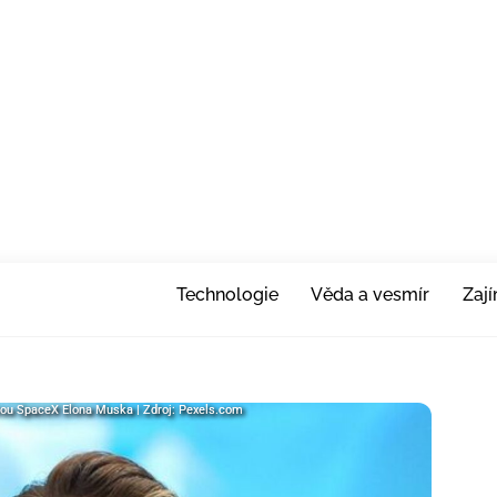
Technologie
Věda a vesmír
Zaj
ou SpaceX Elona Muska | Zdroj: Pexels.com
tou SpaceX Elona Muska | Zdroj: Pexels.com