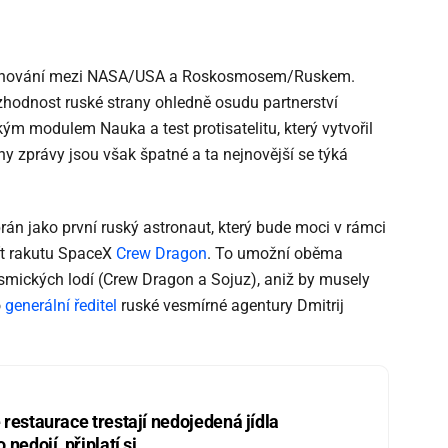
řetahování mezi NASA/USA a Roskosmosem/Ruskem.
zhodnost ruské strany ohledně osudu partnerství
kým modulem Nauka a test protisatelitu, který vytvořil
ny zprávy jsou však špatné a ta nejnovější se týká
án jako první ruský astronaut, který bude moci v rámci
t rakutu SpaceX
Crew Dragon
. To umožní oběma
mických lodí (Crew Dragon a Sojuz), aniž by musely
o
generální ředitel
ruské vesmírné agentury Dmitrij
restaurace trestají nedojedená jídla
nedojí, připlatí si