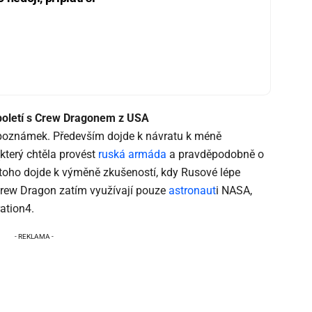
poletí s Crew Dragonem z USA
 poznámek. Především dojde k návratu k méně
který chtěla provést
ruská armáda
a pravděpodobně o
oho dojde k výměně zkušeností, kdy Rusové lépe
Crew Dragon zatím využívají pouze
astronaut
i NASA,
ation4.