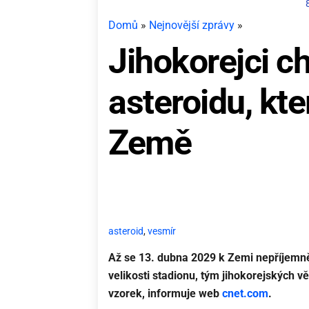
Domů
»
Nejnovější zprávy
»
Jihokorejci ch
asteroidu, kte
Země
asteroid
,
vesmír
Až se 13. dubna 2029 k Zemi
nepříjemně
velikosti stadionu, tým jihokorejských vě
vzorek, informuje web
cnet.com
.