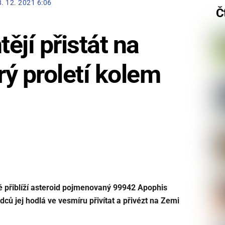
8. 12. 2021 6:06
Č
tějí přistát na
rý proletí kolem
 přiblíží
asteroid pojmenovaný 99942 Apophis
dců jej hodlá ve vesmíru přivítat a přivézt na Zemi