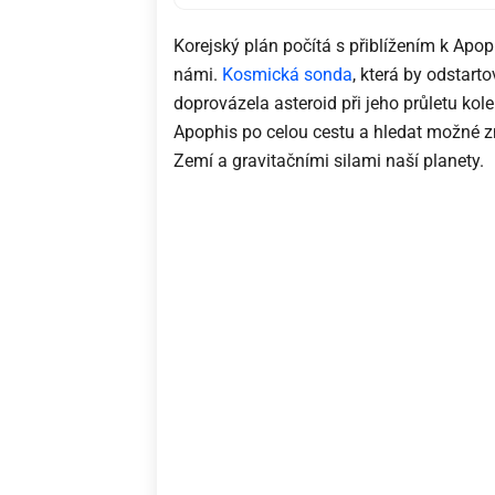
Korejský plán počítá s přiblížením k Apo
námi.
Kosmická sonda
, která by odstar
doprovázela asteroid při jeho průletu ko
Apophis po celou cestu a hledat možné zm
Zemí a gravitačními silami naší planety.