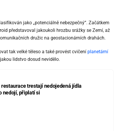
i klasifikován jako „potenciálně nebezpečný“. Začátkem
roid představoval jakoukoli hrozbu srážky se Zemí, až
 komunikačních družic na geostacionárních drahách.
ovat tak velké těleso a také provést cvičení
planetární
, jakou lidstvo dosud nevidělo.
restaurace trestají nedojedená jídla
nedojí, připlatí si