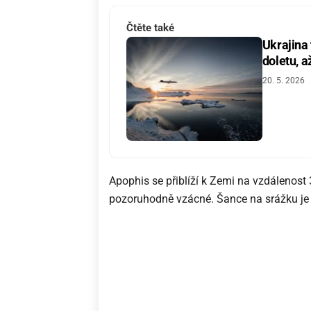
Čtěte také
Ukrajina
doletu, a
20. 5. 2026
Apophis se přiblíží k Zemi na vzdálenost
pozoruhodně vzácné. Šance na srážku je