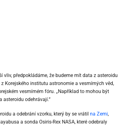
ší vliv, předpokládáme, že budeme mít data z asteroidu
i z Korejského institutu astronomie a vesmírných věd,
 Korejském vesmírném fóru. „Například to mohou být
a asteroidu odehrávají.“
roidu a odebrání vzorku, který by se vrátil
na Zemi
,
ayabusa a sonda Osiris-Rex NASA, které odebraly