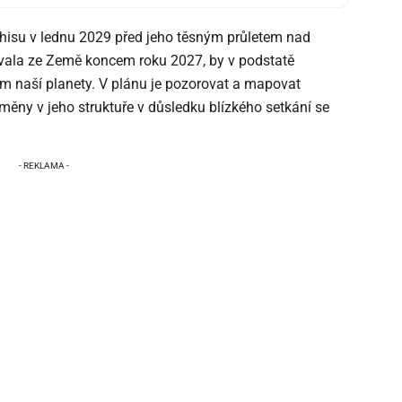
phisu v lednu 2029 před jeho těsným průletem nad
tovala ze Země koncem roku 2027, by v podstatě
lem naší planety. V plánu je pozorovat a mapovat
ěny v jeho struktuře v důsledku blízkého setkání se