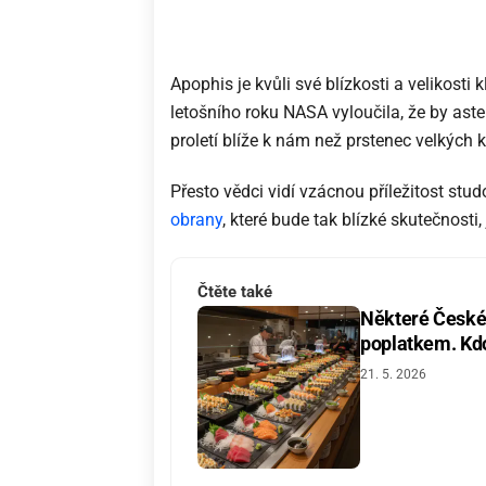
Apophis je kvůli své blízkosti a velikost
letošního roku NASA vyloučila, že by aste
proletí blíže k nám než prstenec velkých
Přesto vědci vidí vzácnou příležitost stud
obrany
, které bude tak blízké skutečnosti
Čtěte také
Některé České 
poplatkem. Kdo 
21. 5. 2026