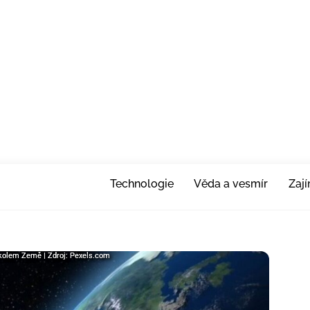
Technologie
Věda a vesmír
Zaj
tí kolem Země | Zdroj: Pexels.com
tí kolem Země | Zdroj: Pexels.com