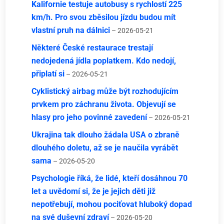
Kalifornie testuje autobusy s rychlostí 225
km/h. Pro svou zběsilou jízdu budou mít
vlastní pruh na dálnici
– 2026-05-21
Některé České restaurace trestají
nedojedená jídla poplatkem. Kdo nedojí,
připlatí si
– 2026-05-21
Cyklistický airbag může být rozhodujícím
prvkem pro záchranu života. Objevují se
hlasy pro jeho povinné zavedení
– 2026-05-21
Ukrajina tak dlouho žádala USA o zbraně
dlouhého doletu, až se je naučila vyrábět
sama
– 2026-05-20
Psychologie říká, že lidé, kteří dosáhnou 70
let a uvědomí si, že je jejich děti již
nepotřebují, mohou pociťovat hluboký dopad
na své duševní zdraví
– 2026-05-20