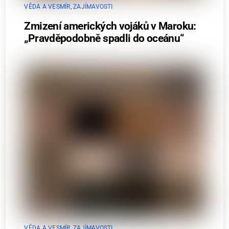
VĚDA A VESMÍR
,
ZAJÍMAVOSTI
Zmizení amerických vojáků v Maroku:
„Pravděpodobně spadli do oceánu“
VĚDA A VESMÍR
,
ZAJÍMAVOSTI