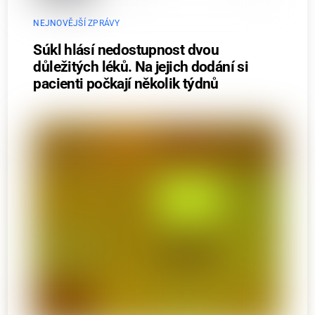
NEJNOVĚJŠÍ ZPRÁVY
Súkl hlásí nedostupnost dvou
důležitých léků. Na jejich dodání si
pacienti počkají několik týdnů