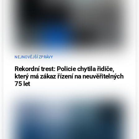
NEJNOVĚJŠÍ ZPRÁVY
Rekordní trest: Policie chytila řidiče,
který má zákaz řízení na neuvěřitelných
75 let