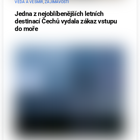
VĚDA A VESMÍR
,
ZAJÍMAVOSTI
Jedna z nejoblíbenějších letních
destinací Čechů vydala zákaz vstupu
do moře