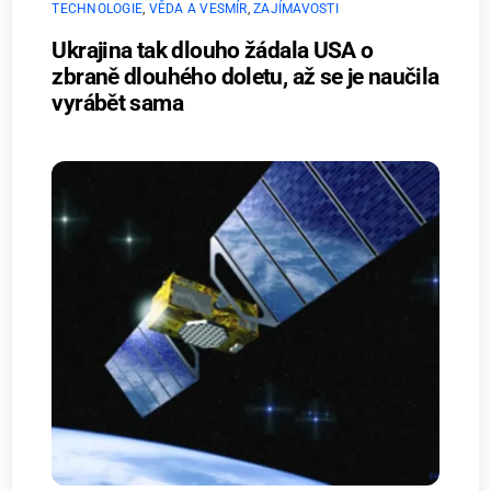
TECHNOLOGIE
,
VĚDA A VESMÍR
,
ZAJÍMAVOSTI
Ukrajina tak dlouho žádala USA o
zbraně dlouhého doletu, až se je naučila
vyrábět sama