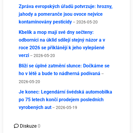
Zpráva evropských úřadů potvrzuje: hrozny,
jahody a pomeranče jsou ovoce nejvíce
kontaminovány pesticidy
– 2026-05-20
Kbelík a mop mají své dny sečteny:
odborníci na úklid sdílejí stejný názor a v
roce 2026 se přiklánějí k jeho vylepšené
verzi
– 2026-05-20
Blíží se úplné zatmění slunce: Dočkáme se
ho v létě a bude to nádherná podívaná
–
2026-05-20
Je konec: Legendární švédská automobilka
po 75 letech končí prodejem posledních
vyrobených aut
– 2026-05-19
Diskuze
0