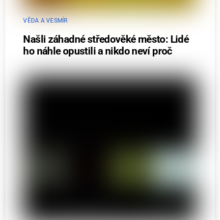
VĚDA A VESMÍR
Našli záhadné středověké město: Lidé
ho náhle opustili a nikdo neví proč