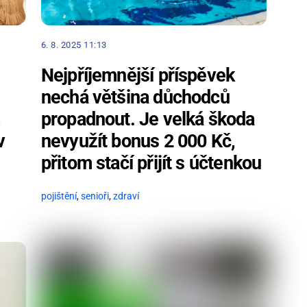
6. 8. 2025 11:13
Nejpříjemnější příspěvek
nechá většina důchodců
propadnout. Je velká škoda
,
nevyužít bonus 2 000 Kč,
v
přitom stačí přijít s účtenkou
pojištění
,
senioři
,
zdraví