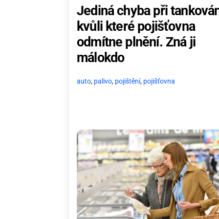
Jediná chyba při tankován
kvůli které pojišťovna
odmítne plnění. Zná ji
málokdo
auto
,
palivo
,
pojištění
,
pojišťovna