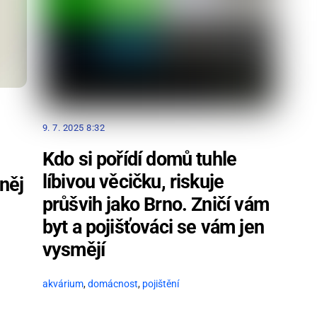
9. 7. 2025 8:32
Kdo si pořídí domů tuhle
líbivou věcičku, riskuje
něj
průšvih jako Brno. Zničí vám
byt a pojišťováci se vám jen
vysmějí
akvárium
,
domácnost
,
pojištění