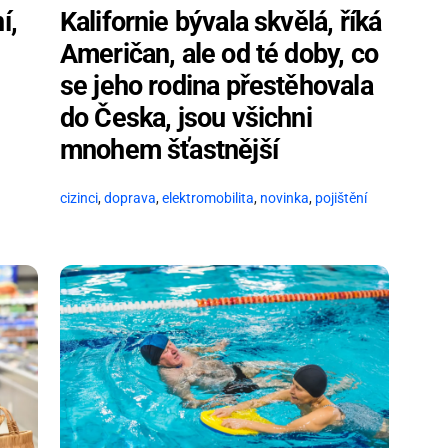
í,
Kalifornie bývala skvělá, říká
Američan, ale od té doby, co
se jeho rodina přestěhovala
do Česka, jsou všichni
mnohem šťastnější
cizinci
,
doprava
,
elektromobilita
,
novinka
,
pojištění