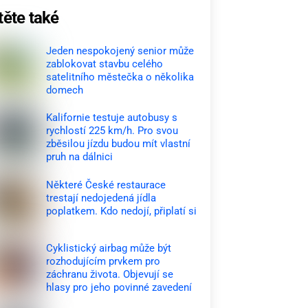
těte také
Jeden nespokojený senior může
zablokovat stavbu celého
satelitního městečka o několika
domech
Kalifornie testuje autobusy s
rychlostí 225 km/h. Pro svou
zběsilou jízdu budou mít vlastní
pruh na dálnici
Některé České restaurace
trestají nedojedená jídla
poplatkem. Kdo nedojí, připlatí si
Cyklistický airbag může být
rozhodujícím prvkem pro
záchranu života. Objevují se
hlasy pro jeho povinné zavedení