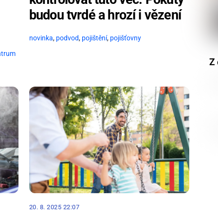
budou tvrdé a hrozí i vězení
novinka
,
podvod
,
pojištění
,
pojišťovny
ntrum
Z 
20. 8. 2025 22:07