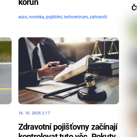
korun
Č
auto
,
novinka
,
pojištění
,
techcentrum
,
zahraničí
16. 10. 2025 2:17
Zdravotní pojišťovny začínají
kontrolovat tuto věc. Pokuty