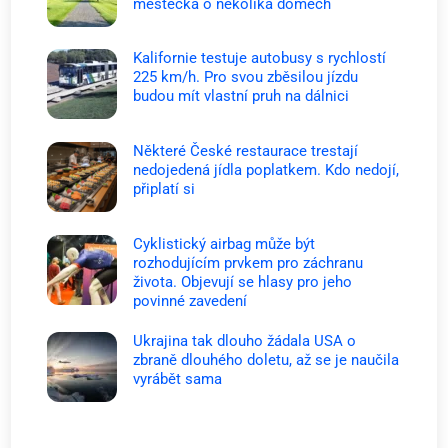
městečka o několika domech
Kalifornie testuje autobusy s rychlostí
225 km/h. Pro svou zběsilou jízdu
budou mít vlastní pruh na dálnici
Některé České restaurace trestají
nedojedená jídla poplatkem. Kdo nedojí,
připlatí si
Cyklistický airbag může být
rozhodujícím prvkem pro záchranu
života. Objevují se hlasy pro jeho
povinné zavedení
Ukrajina tak dlouho žádala USA o
zbraně dlouhého doletu, až se je naučila
vyrábět sama