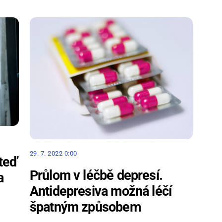
29. 7. 2022 0:00
 teď
Průlom v léčbě depresí.
a
Antidepresiva možná léčí
špatným způsobem