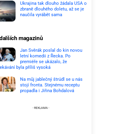
Ukrajina tak dlouho žádala USA o
zbraně dlouhého doletu, až se je
naučila vyrábět sama
dalších magazinů
Jan Svěrák poslal do kin novou
letní komedii z Řecka. Po
premiéře se ukázalo, že
ekávání byla příliš vysoká
Na můj jablečný štrúdl se u nás
stojí fronta. Stejnému receptu
propadla i Jiřina Bohdalová