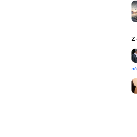
Z 
oč