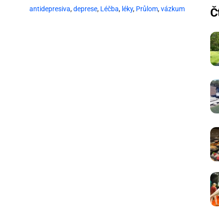
antidepresiva
,
deprese
,
Léčba
,
léky
,
Průlom
,
vázkum
Č