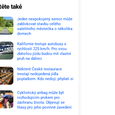
těte také
Jeden nespokojený senior může
zablokovat stavbu celého
satelitního městečka o několika
domech
Kalifornie testuje autobusy s
rychlostí 225 km/h. Pro svou
zběsilou jízdu budou mít vlastní
pruh na dálnici
Některé České restaurace
trestají nedojedená jídla
poplatkem. Kdo nedojí, připlatí si
Cyklistický airbag může být
rozhodujícím prvkem pro
záchranu života. Objevují se
hlasy pro jeho povinné zavedení