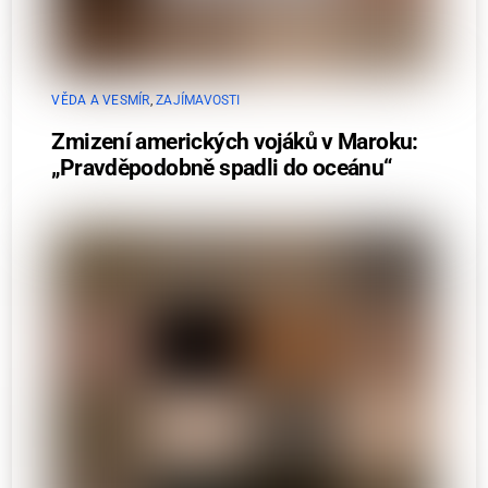
VĚDA A VESMÍR
,
ZAJÍMAVOSTI
Zmizení amerických vojáků v Maroku:
„Pravděpodobně spadli do oceánu“