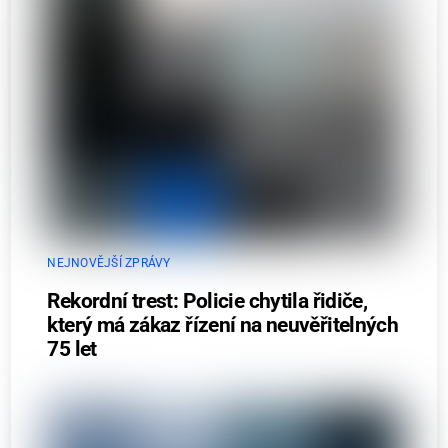
NEJNOVĚJŠÍ ZPRÁVY
Rekordní trest: Policie chytila řidiče,
který má zákaz řízení na neuvěřitelných
75 let