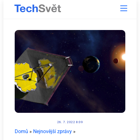
Skip
Menu
to
content
26. 7. 2022 8:09
Domů
»
Nejnovější zprávy
»