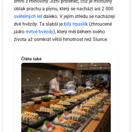
smrti z mlhoviny Jižní prstenec, což je mohutný
oblak prachu a plynu, který se nachází asi 2 000
světelných let
daleko. V jejím středu se nacházejí
dvě hvězdy. Ta slabší je
bílý trpaslík
(zhroucené
jádro
mrtvé hvězdy
), který měl během svého
života až osmkrát větší hmotnost než Slunce.
Čtěte také