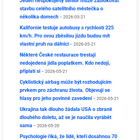
Jeden nespokojený senior může zablokovat
stavbu celého satelitního městečka o
několika domech
– 2026-05-21
Kalifornie testuje autobusy s rychlostí 225
km/h. Pro svou zběsilou jízdu budou mít
vlastní pruh na dálnici
– 2026-05-21
Některé České restaurace trestají
nedojedená jídla poplatkem. Kdo nedojí,
připlatí si
– 2026-05-21
Cyklistický airbag může být rozhodujícím
prvkem pro záchranu života. Objevují se
hlasy pro jeho povinné zavedení
– 2026-05-21
Ukrajina tak dlouho žádala USA o zbraně
dlouhého doletu, až se je naučila vyrábět
sama
– 2026-05-20
Psychologie říká, že lidé, kteří dosáhnou 70