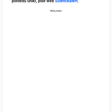
pohledu unikl, píše web
Sciencealert
.