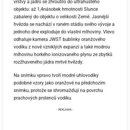
vrstvy a jádro se zhroutilo do ultrahustého
objektu: až 1,4násobek hmotnosti Slunce
zabalený do objektu o velikosti Země. Jasnější
hvězda se nachází v raném stádiu svého vývoje a
jednoho dne exploduje do vlastní mlhoviny. Vlevo
odhaluje kamera JWST bublinky oranžového
vodíku z nově vzniklých expanzí a také modrou
mlhovinu horkého ionizovaného plynu ze zbytků
rozžhaveného jádra mrtvé hvězdy.
Na snímku vpravo tvoří modré uhlovodíky
podobné vzory jako oranžové na předchozím
snímku, protože se shromažďují na povrchu
prachových prstenců vodíku.