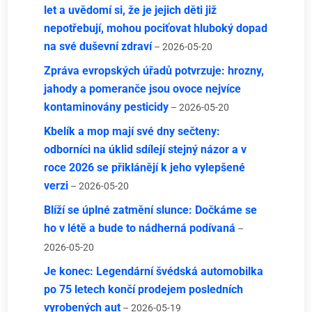
let a uvědomí si, že je jejich děti již
nepotřebují, mohou pociťovat hluboký dopad
na své duševní zdraví
– 2026-05-20
Zpráva evropských úřadů potvrzuje: hrozny,
jahody a pomeranče jsou ovoce nejvíce
kontaminovány pesticidy
– 2026-05-20
Kbelík a mop mají své dny sečteny:
odborníci na úklid sdílejí stejný názor a v
roce 2026 se přiklánějí k jeho vylepšené
verzi
– 2026-05-20
Blíží se úplné zatmění slunce: Dočkáme se
ho v létě a bude to nádherná podívaná
–
2026-05-20
Je konec: Legendární švédská automobilka
po 75 letech končí prodejem posledních
vyrobených aut
– 2026-05-19