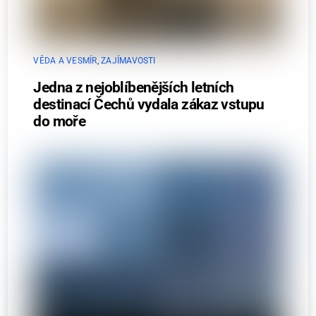
VĚDA A VESMÍR
,
ZAJÍMAVOSTI
Jedna z nejoblíbenějších letních
destinací Čechů vydala zákaz vstupu
do moře