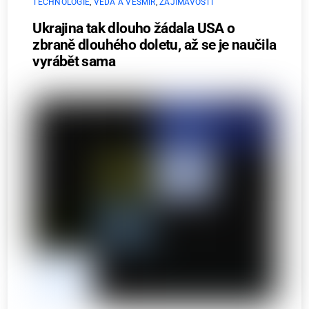
TECHNOLOGIE
,
VĚDA A VESMÍR
,
ZAJÍMAVOSTI
Ukrajina tak dlouho žádala USA o
zbraně dlouhého doletu, až se je naučila
vyrábět sama