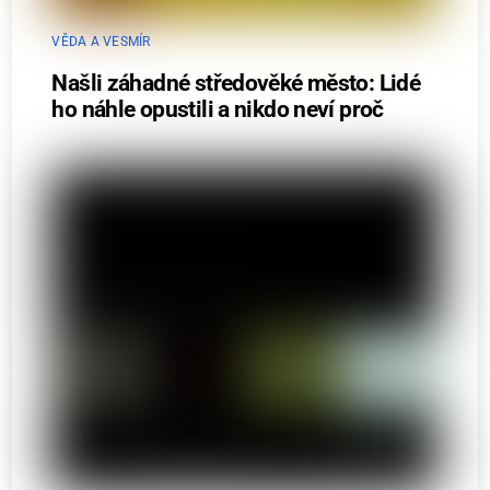
VĚDA A VESMÍR
Našli záhadné středověké město: Lidé
ho náhle opustili a nikdo neví proč