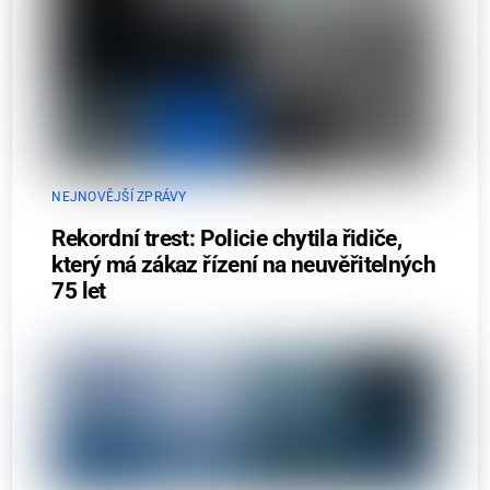
NEJNOVĚJŠÍ ZPRÁVY
Rekordní trest: Policie chytila řidiče,
který má zákaz řízení na neuvěřitelných
75 let