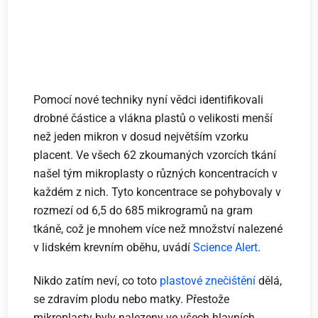
Pomocí nové techniky nyní vědci identifikovali
drobné částice a vlákna plastů o velikosti menší
než jeden mikron v dosud největším vzorku
placent. Ve všech 62 zkoumaných vzorcích tkání
našel tým mikroplasty o různých koncentracích v
každém z nich. Tyto koncentrace se pohybovaly v
rozmezí od 6,5 do 685 mikrogramů na gram
tkáně, což je mnohem více než množství nalezené
v lidském krevním oběhu, uvádí
Science Alert
.
Nikdo zatím neví, co toto
plastové znečištění
dělá,
se zdravím plodu nebo matky. Přestože
mikroplasty byly nalezeny ve všech hlavních