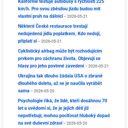
Kalifornie testuje autobusy s rychlostí 225
km/h. Pro svou zběsilou jízdu budou mít
vlastní pruh na dálnici
– 2026-05-21
Některé České restaurace trestají
nedojedená jídla poplatkem. Kdo nedojí,
připlatí si
– 2026-05-21
Cyklistický airbag může být rozhodujícím
prvkem pro záchranu života. Objevují se
hlasy pro jeho povinné zavedení
– 2026-05-21
Ukrajina tak dlouho žádala USA o zbraně
dlouhého doletu, až se je naučila vyrábět
sama
– 2026-05-20
Psychologie říká, že lidé, kteří dosáhnou 70
let a uvědomí si, že je jejich děti již
nepotřebují, mohou pociťovat hluboký dopad
na své duševní zdraví
– 2026-05-20