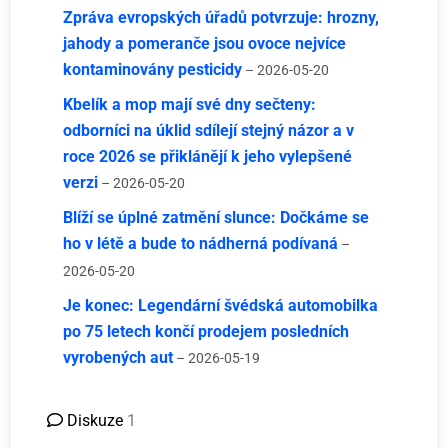
Zpráva evropských úřadů potvrzuje: hrozny,
jahody a pomeranče jsou ovoce nejvíce
kontaminovány pesticidy
– 2026-05-20
Kbelík a mop mají své dny sečteny:
odborníci na úklid sdílejí stejný názor a v
roce 2026 se přiklánějí k jeho vylepšené
verzi
– 2026-05-20
Blíží se úplné zatmění slunce: Dočkáme se
ho v létě a bude to nádherná podívaná
–
2026-05-20
Je konec: Legendární švédská automobilka
po 75 letech končí prodejem posledních
vyrobených aut
– 2026-05-19
Diskuze
1