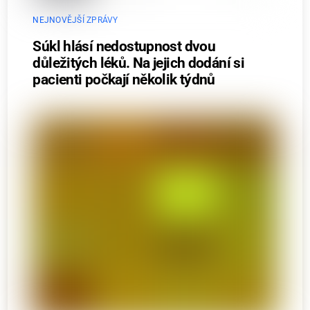
NEJNOVĚJŠÍ ZPRÁVY
Súkl hlásí nedostupnost dvou
důležitých léků. Na jejich dodání si
pacienti počkají několik týdnů