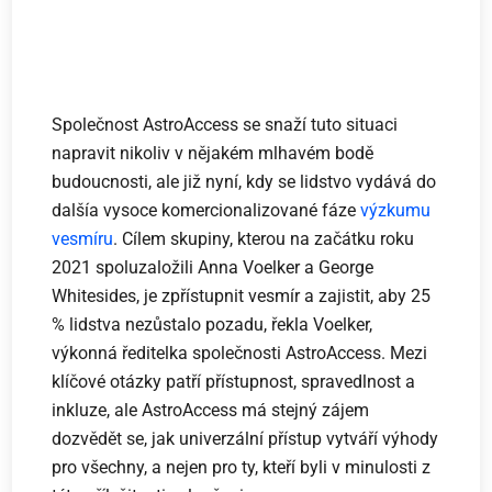
Společnost AstroAccess se snaží tuto situaci
napravit nikoliv v nějakém mlhavém bodě
budoucnosti, ale již nyní, kdy se lidstvo vydává do
dalšía vysoce komercionalizované fáze
výzkumu
vesmíru
. Cílem skupiny, kterou na začátku roku
2021 spoluzaložili Anna Voelker a George
Whitesides, je zpřístupnit vesmír a zajistit, aby 25
% lidstva nezůstalo pozadu, řekla Voelker,
výkonná ředitelka společnosti AstroAccess. Mezi
klíčové otázky patří přístupnost, spravedlnost a
inkluze, ale AstroAccess má stejný zájem
dozvědět se, jak univerzální přístup vytváří výhody
pro všechny, a nejen pro ty, kteří byli v minulosti z