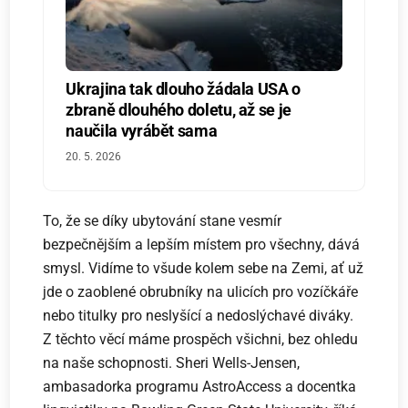
Ukrajina tak dlouho žádala USA o
zbraně dlouhého doletu, až se je
naučila vyrábět sama
20. 5. 2026
To, že se díky ubytování stane vesmír
bezpečnějším a lepším místem pro všechny, dává
smysl. Vidíme to všude kolem sebe na Zemi, ať už
jde o zaoblené obrubníky na ulicích pro vozíčkáře
nebo titulky pro neslyšící a nedoslýchavé diváky.
Z těchto věcí máme prospěch všichni, bez ohledu
na naše schopnosti. Sheri Wells-Jensen,
ambasadorka programu AstroAccess a docentka