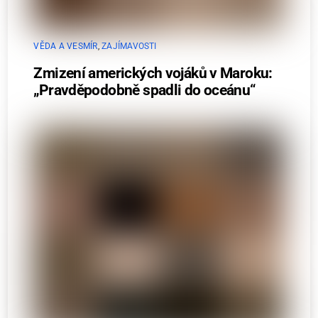
VĚDA A VESMÍR
,
ZAJÍMAVOSTI
Zmizení amerických vojáků v Maroku:
„Pravděpodobně spadli do oceánu“