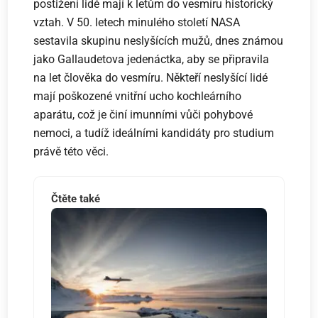
postižení lidé mají k letům do vesmíru historický
vztah. V 50. letech minulého století NASA
sestavila skupinu neslyšících mužů, dnes známou
jako Gallaudetova jedenáctka, aby se připravila
na let člověka do vesmíru. Někteří neslyšící lidé
mají poškozené vnitřní ucho kochleárního
aparátu, což je činí imunními vůči pohybové
nemoci, a tudíž ideálními kandidáty pro studium
právě této věci.
Čtěte také