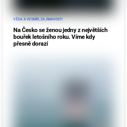
VĚDA A VESMÍR
,
ZAJÍMAVOSTI
Na Česko se ženou jedny z největších
bouřek letošního roku. Víme kdy
přesně dorazí