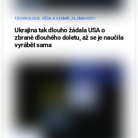
TECHNOLOGIE
,
VĚDA A VESMÍR
,
ZAJÍMAVOSTI
Ukrajina tak dlouho žádala USA o
zbraně dlouhého doletu, až se je naučila
vyrábět sama