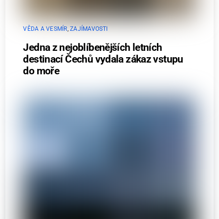
VĚDA A VESMÍR
,
ZAJÍMAVOSTI
Jedna z nejoblíbenějších letních
destinací Čechů vydala zákaz vstupu
do moře