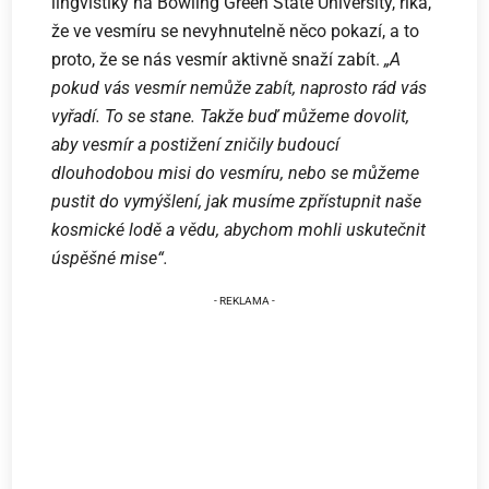
lingvistiky na Bowling Green State University, říká,
že ve vesmíru se nevyhnutelně něco pokazí, a to
proto, že se nás vesmír aktivně snaží zabít.
„A
pokud vás vesmír nemůže zabít, naprosto rád vás
vyřadí. To se stane. Takže buď můžeme dovolit,
aby vesmír a postižení zničily budoucí
dlouhodobou misi do vesmíru, nebo se můžeme
pustit do vymýšlení, jak musíme zpřístupnit naše
kosmické lodě a vědu, abychom mohli uskutečnit
úspěšné mise“.