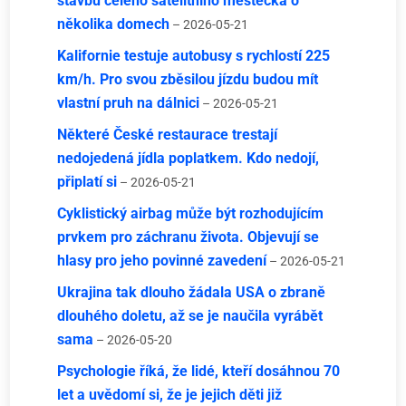
stavbu celého satelitního městečka o
několika domech
– 2026-05-21
Kalifornie testuje autobusy s rychlostí 225
km/h. Pro svou zběsilou jízdu budou mít
vlastní pruh na dálnici
– 2026-05-21
Některé České restaurace trestají
nedojedená jídla poplatkem. Kdo nedojí,
připlatí si
– 2026-05-21
Cyklistický airbag může být rozhodujícím
prvkem pro záchranu života. Objevují se
hlasy pro jeho povinné zavedení
– 2026-05-21
Ukrajina tak dlouho žádala USA o zbraně
dlouhého doletu, až se je naučila vyrábět
sama
– 2026-05-20
Psychologie říká, že lidé, kteří dosáhnou 70
let a uvědomí si, že je jejich děti již