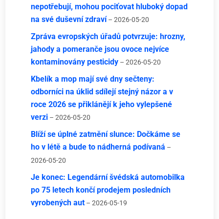
nepotřebují, mohou pociťovat hluboký dopad
na své duševní zdraví
– 2026-05-20
Zpráva evropských úřadů potvrzuje: hrozny,
jahody a pomeranče jsou ovoce nejvíce
kontaminovány pesticidy
– 2026-05-20
Kbelík a mop mají své dny sečteny:
odborníci na úklid sdílejí stejný názor a v
roce 2026 se přiklánějí k jeho vylepšené
verzi
– 2026-05-20
Blíží se úplné zatmění slunce: Dočkáme se
ho v létě a bude to nádherná podívaná
–
2026-05-20
Je konec: Legendární švédská automobilka
po 75 letech končí prodejem posledních
vyrobených aut
– 2026-05-19