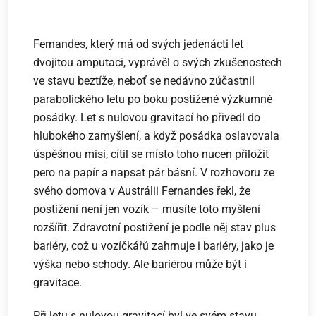
Fernandes, který má od svých jedenácti let
dvojitou amputaci, vyprávěl o svých zkušenostech
ve stavu beztíže, neboť se nedávno zúčastnil
parabolického letu po boku postižené výzkumné
posádky. Let s nulovou gravitací ho přivedl do
hlubokého zamyšlení, a když posádka oslavovala
úspěšnou misi, cítil se místo toho nucen přiložit
pero na papír a napsat pár básní. V rozhovoru ze
svého domova v Austrálii Fernandes řekl, že
postižení není jen vozík – musíte toto myšlení
rozšířit. Zdravotní postižení je podle něj stav plus
bariéry, což u vozíčkářů zahrnuje i bariéry, jako je
výška nebo schody. Ale bariérou může být i
gravitace.
Při letu s nulovou gravitací byl ve svém stavu.