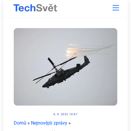
Skip
Menu
to
content
6. 4. 2022 10:47
Domů
»
Nejnovější zprávy
»