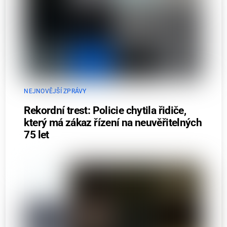
NEJNOVĚJŠÍ ZPRÁVY
Rekordní trest: Policie chytila řidiče,
který má zákaz řízení na neuvěřitelných
75 let