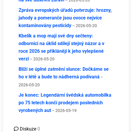
– 2026-05-20
Zpráva evropských úřadů potvrzuje: hrozny,
jahody a pomeranče jsou ovoce nejvíce
kontaminovány pesticidy
– 2026-05-20
Kbelík a mop mají své dny sečteny:
odborníci na úklid sdílejí stejný názor a v
roce 2026 se přiklánějí k jeho vylepšené
verzi
– 2026-05-20
Blíží se úplné zatmění slunce: Dočkáme se
ho v létě a bude to nádherná podívaná
–
2026-05-20
Je konec: Legendární švédská automobilka
po 75 letech končí prodejem posledních
vyrobených aut
– 2026-05-19
Diskuze
0