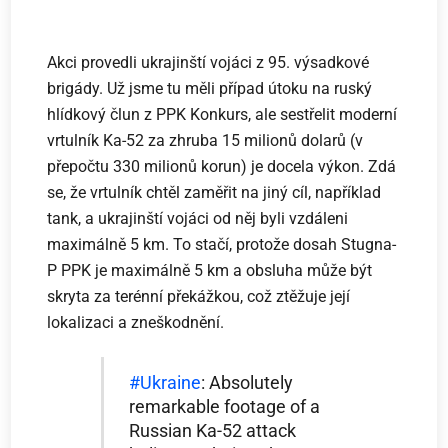
Akci provedli ukrajinští vojáci z 95. výsadkové
brigády. Už jsme tu měli případ útoku na ruský
hlídkový člun z PPK Konkurs, ale sestřelit moderní
vrtulník Ka-52 za zhruba 15 milionů dolarů (v
přepočtu 330 milionů korun) je docela výkon. Zdá
se, že vrtulník chtěl zaměřit na jiný cíl, například
tank, a ukrajinští vojáci od něj byli vzdáleni
maximálně 5 km. To stačí, protože dosah Stugna-
P PPK je maximálně 5 km a obsluha může být
skryta za terénní překážkou, což ztěžuje její
lokalizaci a zneškodnění.
#Ukraine
: Absolutely
remarkable footage of a
Russian Ka-52 attack