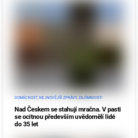
DOMÁCNOST
,
NEJNOVĚJŠÍ ZPRÁVY
,
ZAJÍMAVOSTI
Nad Českem se stahují mračna. V pasti
se ocitnou především uvědomělí lidé
do 35 let