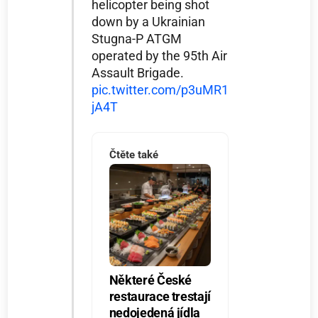
helicopter being shot
down by a Ukrainian
Stugna-P ATGM
operated by the 95th Air
Assault Brigade.
pic.twitter.com/p3uMR1
jA4T
Čtěte také
Některé České
restaurace trestají
nedojedená jídla