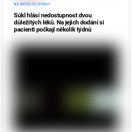
NEJNOVĚJŠÍ ZPRÁVY
Súkl hlásí nedostupnost dvou
důležitých léků. Na jejich dodání si
pacienti počkají několik týdnů