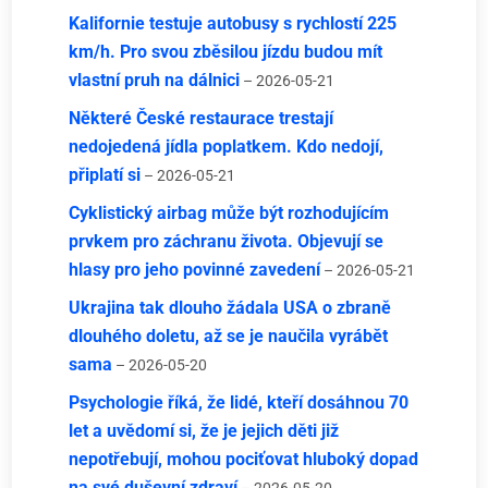
Kalifornie testuje autobusy s rychlostí 225
km/h. Pro svou zběsilou jízdu budou mít
vlastní pruh na dálnici
– 2026-05-21
Některé České restaurace trestají
nedojedená jídla poplatkem. Kdo nedojí,
připlatí si
– 2026-05-21
Cyklistický airbag může být rozhodujícím
prvkem pro záchranu života. Objevují se
hlasy pro jeho povinné zavedení
– 2026-05-21
Ukrajina tak dlouho žádala USA o zbraně
dlouhého doletu, až se je naučila vyrábět
sama
– 2026-05-20
Psychologie říká, že lidé, kteří dosáhnou 70
let a uvědomí si, že je jejich děti již
nepotřebují, mohou pociťovat hluboký dopad
na své duševní zdraví