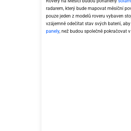
Rovery na Měsíci budou poháněny
solárn
radarem, který bude mapovat měsíční pov
pouze jeden z modelů roveru vybaven st
vzájemně odečítat stav svých baterií, aby 
panely
, než budou společně pokračovat v 