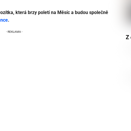
zítka, která brzy poletí na Měsíc a budou společně
ence
.
Z 