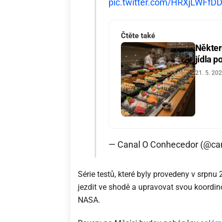
pic.twitter.com/HRXjLWFfD
Čtěte také
Někter
jídla p
21. 5. 20
— Canal O Conhecedor (@ca
Série testů, které byly provedeny v srpnu
jezdit ve shodě a upravovat svou koordi
NASA.