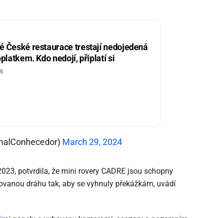
D
é České restaurace trestají nedojedená
oplatkem. Kdo nedojí, připlatí si
26
nalConhecedor)
March 29, 2024
 2023, potvrdila, že mini rovery CADRE jsou schopny
novanou dráhu tak, aby se vyhnuly překážkám, uvádí