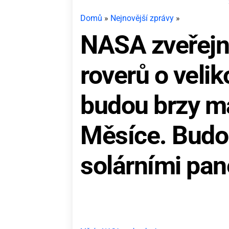
Domů
»
Nejnovější zprávy
»
NASA zveřejni
roverů o velik
budou brzy m
Měsíce. Budo
solárními pan