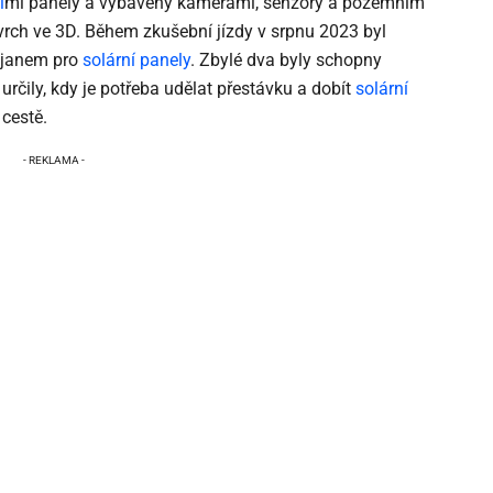
í
mi panely a vybaveny kamerami, senzory a pozemním
rch ve 3D. Během zkušební jízdy v srpnu 2023 byl
ojanem pro
solární panely
. Zbylé dva byly schopny
určily, kdy je potřeba udělat přestávku a dobít
solární
cestě.