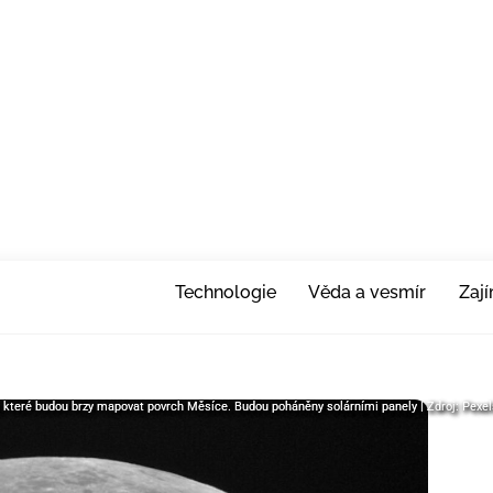
Technologie
Věda a vesmír
Zaj
ku, které budou brzy mapovat povrch Měsíce. Budou poháněny solárními panely | Zdroj: Pexe
íku, které budou brzy mapovat povrch Měsíce. Budou poháněny solárními panely | Zdroj: Pexe