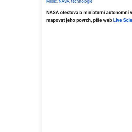
Měsíc
,
NASA
,
technologie
NASA otestovala miniaturní autonomní vo
mapovat jeho povrch, píše web
Live Sci