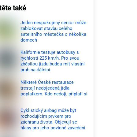
těte také
Jeden nespokojený senior může
zablokovat stavbu celého
satelitního městečka o několika
domech
Kalifornie testuje autobusy s
rychlostí 225 km/h. Pro svou
zběsilou jízdu budou mít vlastní
pruh na dálnici
Některé České restaurace
trestají nedojedená jídla
poplatkem. Kdo nedojí, připlatí si
Cyklistický airbag může být
rozhodujícím prvkem pro
záchranu života. Objevují se
hlasy pro jeho povinné zavedení