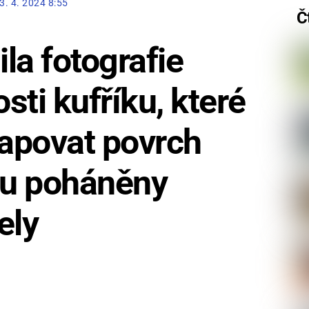
3. 4. 2024 8:55
Č
la fotografie
osti kufříku, které
apovat povrch
u poháněny
ely