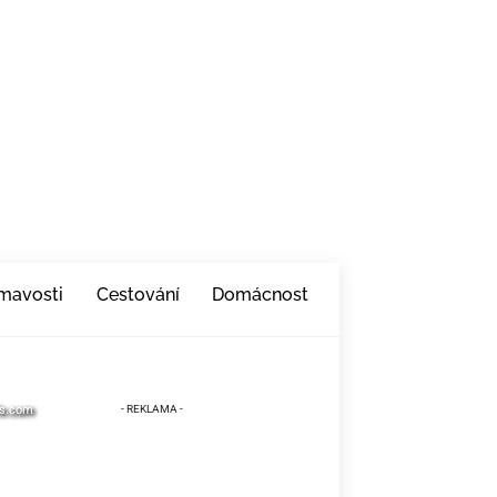
ímavosti
Cestování
Domácnost
ls.com
ls.com