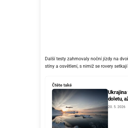
Další testy zahrnovaly noční jízdy na dvo
stíny a osvětlení, s nimiž se rovery setk
Čtěte také
Ukrajina
doletu, a
20. 5. 2026