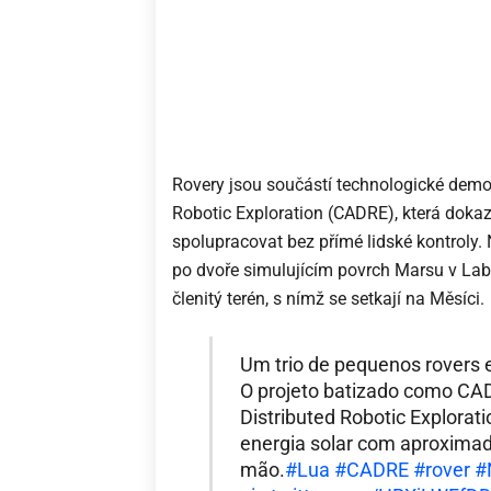
Rovery jsou součástí technologické dem
Robotic Exploration (CADRE), která doka
spolupracovat bez přímé lidské kontroly. 
po dvoře simulujícím povrch Marsu v Lab
členitý terén, s nímž se setkají na Měsíci.
Um trio de pequenos rovers e
O projeto batizado como C
Distributed Robotic Explorat
energia solar com aproxim
mão.
#Lua
#CADRE
#rover
#