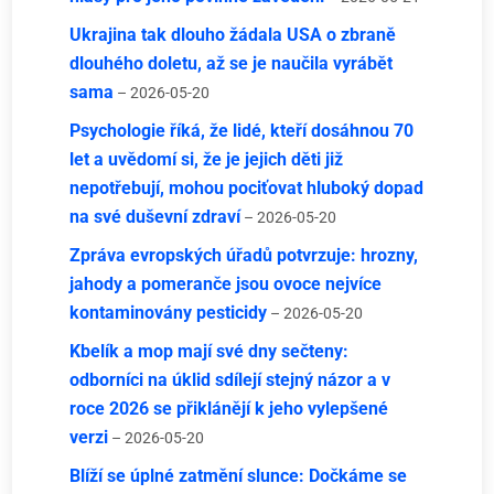
Ukrajina tak dlouho žádala USA o zbraně
dlouhého doletu, až se je naučila vyrábět
sama
– 2026-05-20
Psychologie říká, že lidé, kteří dosáhnou 70
let a uvědomí si, že je jejich děti již
nepotřebují, mohou pociťovat hluboký dopad
na své duševní zdraví
– 2026-05-20
Zpráva evropských úřadů potvrzuje: hrozny,
jahody a pomeranče jsou ovoce nejvíce
kontaminovány pesticidy
– 2026-05-20
Kbelík a mop mají své dny sečteny:
odborníci na úklid sdílejí stejný názor a v
roce 2026 se přiklánějí k jeho vylepšené
verzi
– 2026-05-20
Blíží se úplné zatmění slunce: Dočkáme se