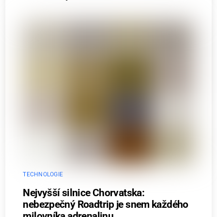
TECHNOLOGIE
Nejvyšší silnice Chorvatska:
nebezpečný Roadtrip je snem každého
milovníka adrenalinu