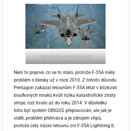
Foto: Letectvo
americké
armády
Není to poprvé, co se to stalo, protože F-35A měly
problém s blesky už v roce 2010. Z tohoto důvodu
Pentagon zakázal letounům F-35A létat v blízkosti
bouřkových mraků kvůli riziku katastrofické ztráty
stroje, což trvalo až do roku 2014. V důsledku
toho byl systém OBIGGS přepracován, ale jak je
vidět, problém přetrvává a je zdrojem vtipů,
protože celý název letounu zní F-35A Lightning II,