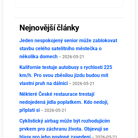
Nejnovější články
Jeden nespokojený senior může zablokovat
stavbu celého satelitního městečka o
několika domech
– 2026-05-21
Kalifornie testuje autobusy s rychlostí 225
km/h. Pro svou zběsilou jízdu budou mít
vlastní pruh na dálnici
– 2026-05-21
Některé České restaurace trestají
nedojedená jídla poplatkem. Kdo nedojí,
připlatí si
– 2026-05-21
Cyklistický airbag může být rozhodujícím
prvkem pro záchranu života. Objevují se
hlasy pro jeho povinné zavedení
– 2026-05-21