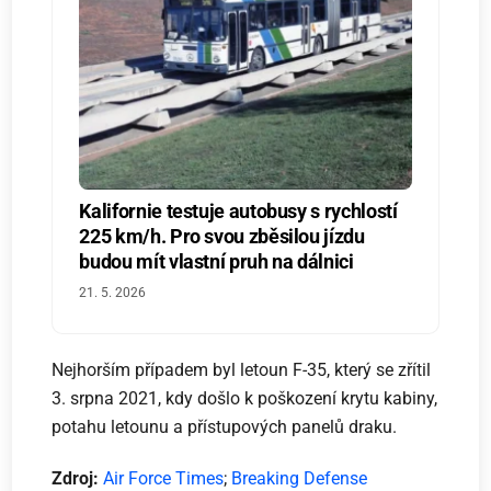
Kalifornie testuje autobusy s rychlostí
225 km/h. Pro svou zběsilou jízdu
budou mít vlastní pruh na dálnici
21. 5. 2026
Nejhorším případem byl letoun F-35, který se zřítil
3. srpna 2021, kdy došlo k poškození krytu kabiny,
potahu letounu a přístupových panelů draku.
Zdroj:
Air Force Times
;
Breaking Defense