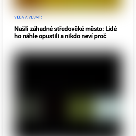
VĚDA A VESMÍR
Našli záhadné středověké město: Lidé
ho náhle opustili a nikdo neví proč