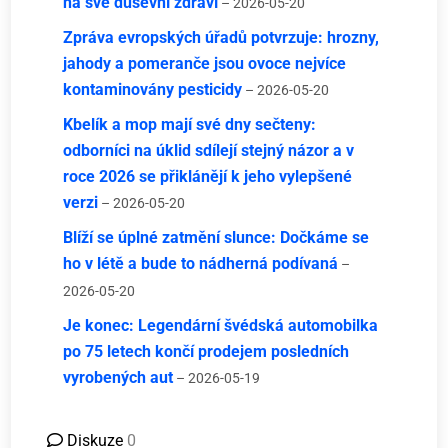
na své duševní zdraví
– 2026-05-20
Zpráva evropských úřadů potvrzuje: hrozny,
jahody a pomeranče jsou ovoce nejvíce
kontaminovány pesticidy
– 2026-05-20
Kbelík a mop mají své dny sečteny:
odborníci na úklid sdílejí stejný názor a v
roce 2026 se přiklánějí k jeho vylepšené
verzi
– 2026-05-20
Blíží se úplné zatmění slunce: Dočkáme se
ho v létě a bude to nádherná podívaná
–
2026-05-20
Je konec: Legendární švédská automobilka
po 75 letech končí prodejem posledních
vyrobených aut
– 2026-05-19
Diskuze
0