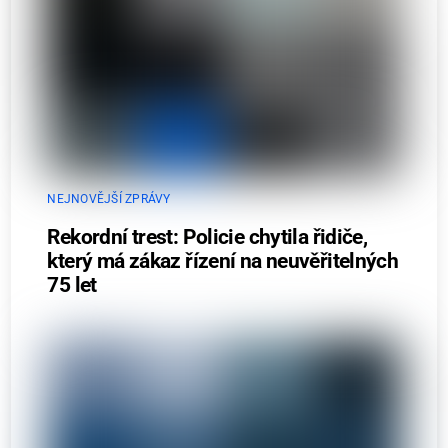
NEJNOVĚJŠÍ ZPRÁVY
Rekordní trest: Policie chytila řidiče,
který má zákaz řízení na neuvěřitelných
75 let