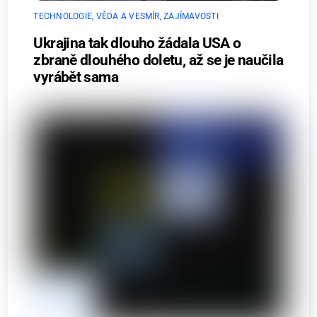
TECHNOLOGIE
,
VĚDA A VESMÍR
,
ZAJÍMAVOSTI
Ukrajina tak dlouho žádala USA o
zbraně dlouhého doletu, až se je naučila
vyrábět sama