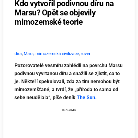
Kdo vytvořil podivnou díru na
Marsu? Opět se objevily
mimozemské teorie
díra
,
Mars
,
mimozemská civilizace
,
rover
Pozorovatelé vesmíru zahlédli na povrchu Marsu
podivnou vyvrtanou díru a snažili se zjistit, co to
je. Někteří spekulovali, zda za tím nemohou být
mimozemšťané, a tvrdí, že „příroda to sama od
sebe neudělala“, píše deník
The Sun.