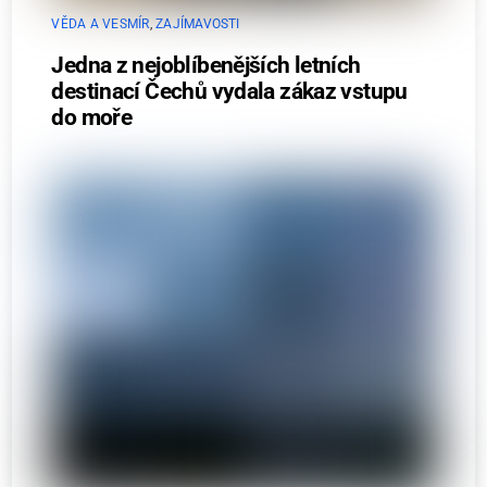
VĚDA A VESMÍR
,
ZAJÍMAVOSTI
Jedna z nejoblíbenějších letních
destinací Čechů vydala zákaz vstupu
do moře