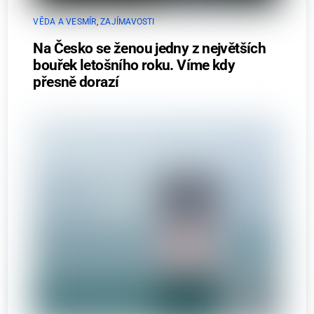
VĚDA A VESMÍR
,
ZAJÍMAVOSTI
Na Česko se ženou jedny z největších
bouřek letošního roku. Víme kdy
přesně dorazí