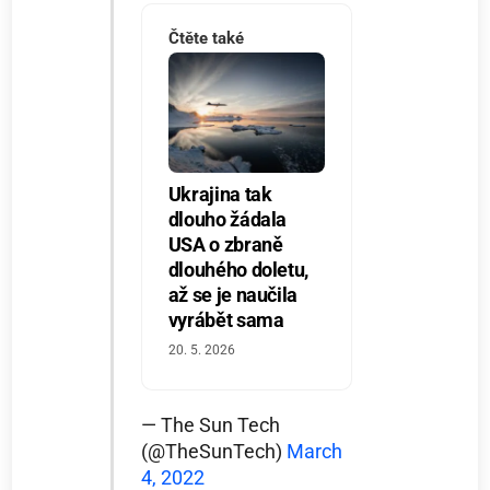
Čtěte také
Ukrajina tak
dlouho žádala
USA o zbraně
dlouhého doletu,
až se je naučila
vyrábět sama
20. 5. 2026
— The Sun Tech
(@TheSunTech)
March
4, 2022