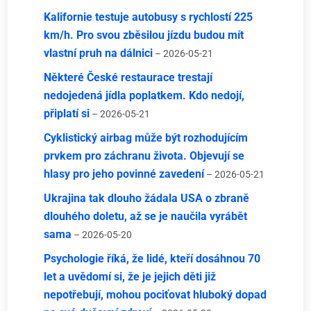
Kalifornie testuje autobusy s rychlostí 225
km/h. Pro svou zběsilou jízdu budou mít
vlastní pruh na dálnici
– 2026-05-21
Některé České restaurace trestají
nedojedená jídla poplatkem. Kdo nedojí,
připlatí si
– 2026-05-21
Cyklistický airbag může být rozhodujícím
prvkem pro záchranu života. Objevují se
hlasy pro jeho povinné zavedení
– 2026-05-21
Ukrajina tak dlouho žádala USA o zbraně
dlouhého doletu, až se je naučila vyrábět
sama
– 2026-05-20
Psychologie říká, že lidé, kteří dosáhnou 70
let a uvědomí si, že je jejich děti již
nepotřebují, mohou pociťovat hluboký dopad