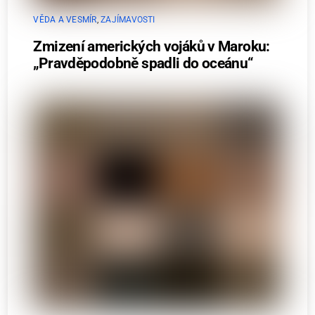
VĚDA A VESMÍR
,
ZAJÍMAVOSTI
Zmizení amerických vojáků v Maroku:
„Pravděpodobně spadli do oceánu“