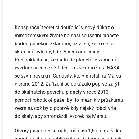
Konspirační teoretici doufající v nový důkaz o
mimozemském životě na naší sousední planetě
budou poněkud zklamáni, až zjistí, že jsme to
skutečně byli my, lidé. A není ani jediný.
Předpokládá se, že na Rudé planetě je záměrně
vyvrtáno více než 30 děr. To vše umožnila NASA
se svým roverem Curiosity, který přistál na Marsu
v srpnu 2012. Zařízení se dokázalo poprvé zarýt
do skalnatého povrchu planety v roce 2013
pomocí robotické paže. Byl to mezník v průzkumu
vesmíru, což bylo poprvé, kdy nějaký robot vrtal
do skály, aby shromáždil vzorek na Marsu.
Otvory jsou docela malé, měří asi 1,6 cm na šířku
a mohou jít do hloubky 6,4 cm. Odborníci zahájili