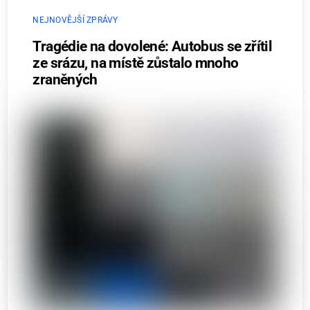
NEJNOVĚJŠÍ ZPRÁVY
Tragédie na dovolené: Autobus se zřítil
ze srázu, na místě zůstalo mnoho
zraněných