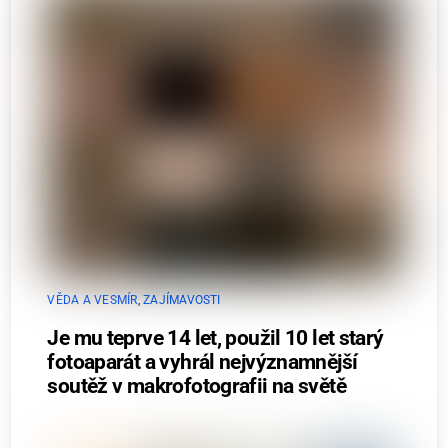
VĚDA A VESMÍR
,
ZAJÍMAVOSTI
Je mu teprve 14 let, použil 10 let starý
fotoaparát a vyhrál nejvýznamnější
soutěž v makrofotografii na světě