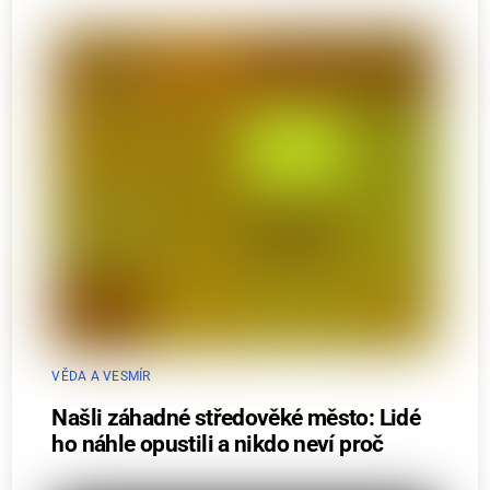
VĚDA A VESMÍR
Našli záhadné středověké město: Lidé
ho náhle opustili a nikdo neví proč