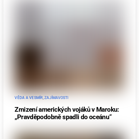
VĚDA A VESMÍR
,
ZAJÍMAVOSTI
Zmizení amerických vojáků v Maroku:
„Pravděpodobně spadli do oceánu“