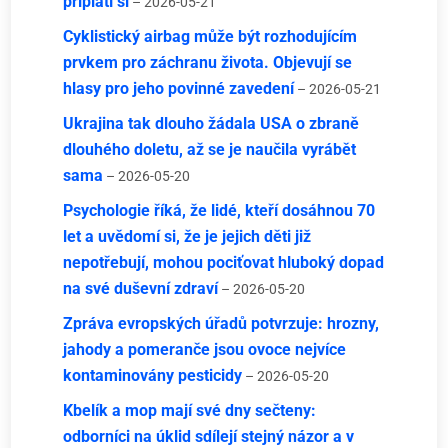
připlatí si
– 2026-05-21
Cyklistický airbag může být rozhodujícím
prvkem pro záchranu života. Objevují se
hlasy pro jeho povinné zavedení
– 2026-05-21
Ukrajina tak dlouho žádala USA o zbraně
dlouhého doletu, až se je naučila vyrábět
sama
– 2026-05-20
Psychologie říká, že lidé, kteří dosáhnou 70
let a uvědomí si, že je jejich děti již
nepotřebují, mohou pociťovat hluboký dopad
na své duševní zdraví
– 2026-05-20
Zpráva evropských úřadů potvrzuje: hrozny,
jahody a pomeranče jsou ovoce nejvíce
kontaminovány pesticidy
– 2026-05-20
Kbelík a mop mají své dny sečteny:
odborníci na úklid sdílejí stejný názor a v