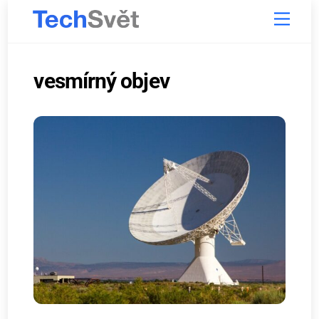
Skip
Menu
to
content
vesmírný objev