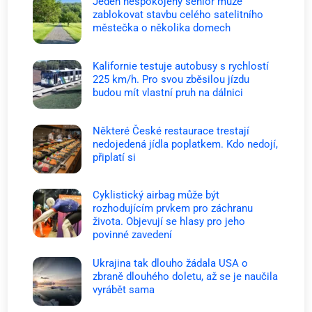
Jeden nespokojený senior může
zablokovat stavbu celého satelitního
městečka o několika domech
Kalifornie testuje autobusy s rychlostí
225 km/h. Pro svou zběsilou jízdu
budou mít vlastní pruh na dálnici
Některé České restaurace trestají
nedojedená jídla poplatkem. Kdo nedojí,
připlatí si
Cyklistický airbag může být
rozhodujícím prvkem pro záchranu
života. Objevují se hlasy pro jeho
povinné zavedení
Ukrajina tak dlouho žádala USA o
zbraně dlouhého doletu, až se je naučila
vyrábět sama