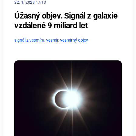
22. 1. 2023 17:13
Úžasný objev. Signál z galaxie
vzdálené 9 miliard let
signál z vesmíru
,
vesmír
,
vesmírný objev