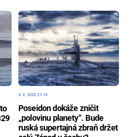
9. 2. 2022 21:13
Poseidon dokáže zničit
to
„polovinu planety“. Bude
329
ruská supertajná zbraň držet