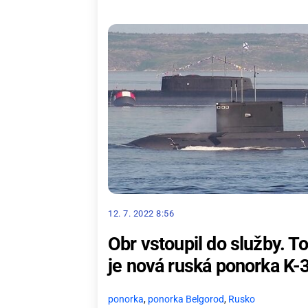
12. 7. 2022 8:56
Obr vstoupil do služby. To
je nová ruská ponorka K-
ponorka
,
ponorka Belgorod
,
Rusko