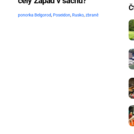
celý Západ v šachu?
Č
ponorka Belgorod
,
Poseidon
,
Rusko
,
zbraně