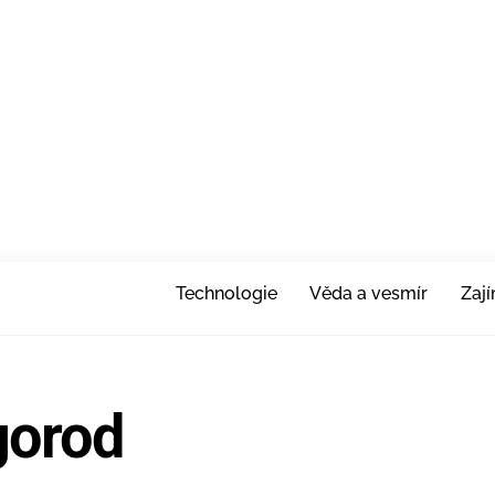
Technologie
Věda a vesmír
Zaj
gorod