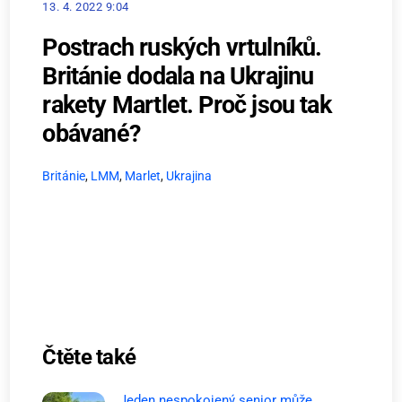
13. 4. 2022 9:04
Postrach ruských vrtulníků.
Británie dodala na Ukrajinu
rakety Martlet. Proč jsou tak
obávané?
Británie
,
LMM
,
Marlet
,
Ukrajina
Čtěte také
Jeden nespokojený senior může