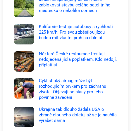
zablokovat stavbu celého satelitního
městečka o několika domech
Kalifornie testuje autobusy s rychlostí
225 km/h. Pro svou zběsilou jízdu
budou mít vlastní pruh na dálnici
Některé České restaurace trestají
nedojedená jídla poplatkem. Kdo nedojí,
připlatí si
Cyklistický airbag může být
rozhodujícím prvkem pro záchranu
života. Objevují se hlasy pro jeho
povinné zavedení
Ukrajina tak dlouho žádala USA o
zbraně dlouhého doletu, až se je naučila
vyrábět sama