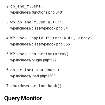
ob_end_flush()
wp-includes/functions.php:5481
wp_ob_end_flush_all('')
wp-includes/class-wp-hook.php:341
WP_Hook::apply_filters(NULL, array)
wp-includes/class-wp-hook.php:365
WP_Hook::do_action(array)
wp-includes/plugin.php:522
do_action('shutdown')
wp-includes/load.php:1308
shutdown_action_hook()
Query Monitor