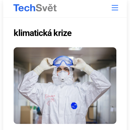
Skip
Menu
to
content
klimatická krize