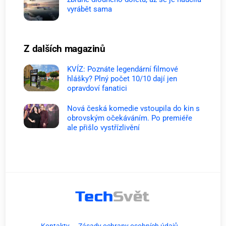
vyrábět sama
Z dalších magazinů
KVÍZ: Poznáte legendární filmové
hlášky? Plný počet 10/10 dají jen
opravdoví fanatici
Nová česká komedie vstoupila do kin s
obrovským očekáváním. Po premiéře
ale přišlo vystřízlivění