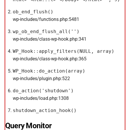
ob_end_flush()
wp-includes/functions.php:5481
wp_ob_end_flush_all('')
wp-includes/class-wp-hook.php:341
WP_Hook::apply_filters(NULL, array)
wp-includes/class-wp-hook.php:365
WP_Hook::do_action(array)
wp-includes/plugin.php:522
do_action('shutdown')
wp-includes/load.php:1308
shutdown_action_hook()
Query Monitor