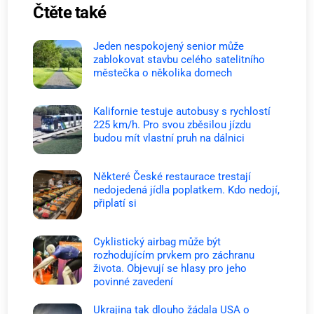
Čtěte také
Jeden nespokojený senior může
zablokovat stavbu celého satelitního
městečka o několika domech
Kalifornie testuje autobusy s rychlostí
225 km/h. Pro svou zběsilou jízdu
budou mít vlastní pruh na dálnici
Některé České restaurace trestají
nedojedená jídla poplatkem. Kdo nedojí,
připlatí si
Cyklistický airbag může být
rozhodujícím prvkem pro záchranu
života. Objevují se hlasy pro jeho
povinné zavedení
Ukrajina tak dlouho žádala USA o